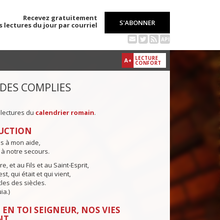
Recevez gratuitement
S'ABONNER
s lectures du jour par courriel
API
LECTURE
A+
CONFORT
 DES COMPLIES
 lectures du
calendrier romain
.
UCTION
ns à mon aide,
 à notre secours.
e, et au Fils et au Saint-Esprit,
st, qui était et qui vient,
cles des siècles.
ia.)
 EN TOI SEIGNEUR, NOS VIES
NT