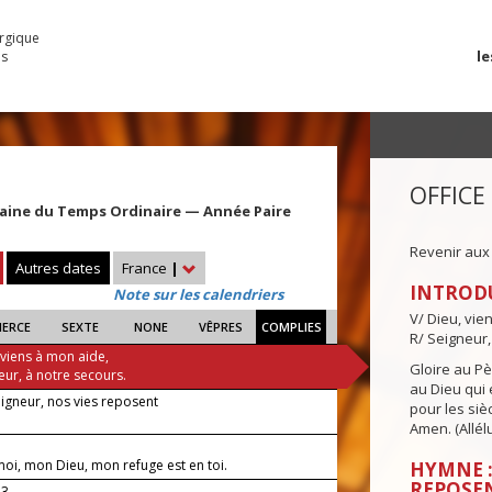
urgique
le
es
OFFICE
aine du Temps Ordinaire — Année Paire
Revenir aux
Autres dates
France
|
INTROD
Note sur les calendriers
V/ Dieu, vie
IERCE
SEXTE
NONE
VÊPRES
COMPLIES
R/ Seigneur,
 viens à mon aide,
Gloire au Pèr
eur, à notre secours.
au Dieu qui e
eigneur, nos vies reposent
pour les siè
Amen. (Allélu
oi, mon Dieu, mon refuge est en toi.
HYMNE :
REPOSE
23