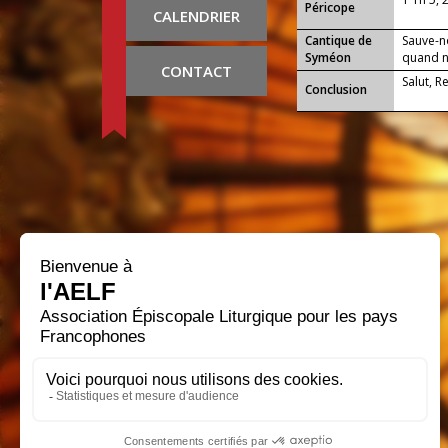
Péricope
CALENDRIER
Cantique de
Sauve-n
Syméon
quand no
CONTACT
Salut, R
Conclusion