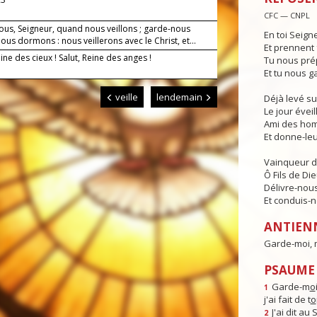
CFC — CNPL
ous, Seigneur, quand nous veillons ; garde-nous
En toi Seign
us dormons : nous veillerons avec le Christ, et...
Et prennent 
eine des cieux ! Salut, Reine des anges !
Tu nous pré
Et tu nous g
veille
lendemain
Déjà levé su
Le jour éveill
Ami des hom
Et donne-leur
Vainqueur d
Ô Fils de Die
Délivre-nous
Et conduis-no
ANTIEN
Garde-moi, m
PSAUME 
Garde-m
o
1
j'ai fait de t
o
J'ai dit au
2