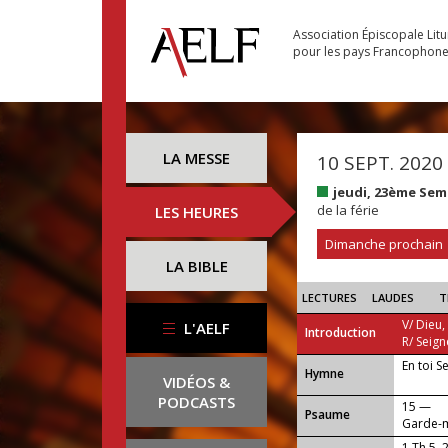
Association Épiscopale Lit
pour les pays Francophon
LA MESSE
10 SEPT. 2020
jeudi, 23ème Sem
de la férie
LES HEURES
Dimanche prochain
LA BIBLE
LECTURES
LAUDES
T
V/ Dieu,
L'AELF
Introduction
R/ Seign
En toi S
...
Hymne
VIDÉOS &
PODCASTS
15 —
Psaume
Garde-m
1 Th 5, 