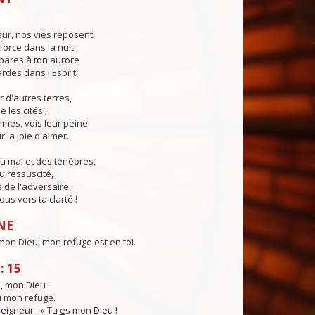
eur, nos vies reposent
force dans la nuit ;
pares à ton aurore
ardes dans l'Esprit.
r d'autres terres,
e les cités ;
mes, vois leur peine
 la joie d'aimer.
u mal et des ténèbres,
u ressuscité,
 de l'adversaire
us vers ta clarté !
NE
on Dieu, mon refuge est en toi.
: 15
i, mon Dieu :
i mon refuge.
 Seigneur : « Tu
e
s mon Dieu !