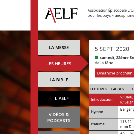
Association Épiscopale Lit
pour les pays Francophon
LA MESSE
5 SEPT. 2020
samedi, 22ème S
de la férie
LES HEURES
Dimanche prochain
LA BIBLE
LECTURES
LAUDES
T
V/ Dieu,
L'AELF
Introduction
R/ Seign
Berger 
...
Hymne
VIDÉOS &
PODCASTS
118-11 —
Psaume
mon Die
60 — Je 