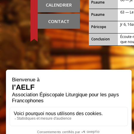
Psaume
CALENDRIER
63 — Le 
Psaume
CONTACT
Jr 6, 16a
Péricope
Écoute-
Conclusion
que nous
jours de
Marie, 