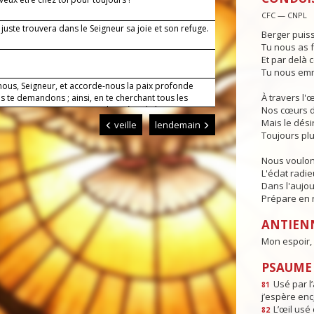
CFC — CNPL
juste trouvera dans le Seigneur sa joie et son refuge.
Berger puiss
Tu nous as f
Et par delà c
Tu nous emm
nous, Seigneur, et accorde-nous la paix profonde
À travers l'
 te demandons ; ainsi, en te cherchant tous les
 notre vie, et soutenus par la prière de la Vierge
Nos cœurs d
nous parviendrons sans encombre jusqu'à toi.
Mais le dési
veille
lendemain
Toujours plu
Nous voulon
L'éclat radi
Dans l'aujou
Prépare en n
ANTIEN
Mon espoir, 
PSAUME :
Usé par l’
81
j’espère enc
L’œil usé 
82