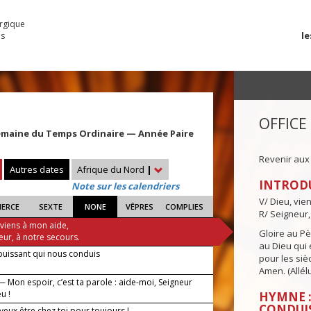
urgique
le
es
OFFICE
emaine du Temps Ordinaire — Année Paire
Revenir aux
Autres dates
Afrique du Nord
|
INTROD
Note sur les calendriers
V/ Dieu, vie
IERCE
SEXTE
NONE
VÊPRES
COMPLIES
R/ Seigneur,
 viens à mon aide,
Gloire au Pèr
eur, à notre secours.
au Dieu qui e
puissant qui nous conduis
pour les siè
Amen. (Allélu
 Mon espoir, c’est ta parole : aide-moi, Seigneur
u !
HYMNE :
CONDUI
veux être chez toi pour toujours !