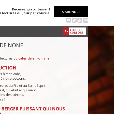
Recevez gratuitement
S'ABONNER
s lectures du jour par courriel
API
LECTURE
A+
CONFORT
 DE NONE
 lectures du
calendrier romain
.
UCTION
ns à mon aide,
 à notre secours.
e, et au Fils et au Saint-Esprit,
st, qui était et qui vient,
cles des siècles.
ia.)
 BERGER PUISSANT QUI NOUS
S