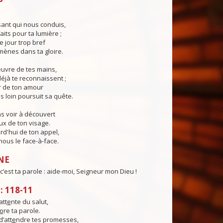
ant qui nous conduis,
aits pour ta lumière ;
e jour trop bref
ènes dans ta gloire.
œuvre de tes mains,
éjà te reconnaissent ;
r de ton amour
s loin poursuit sa quête.
s voir à découvert
eux de ton visage.
rd'hui de ton appel,
ous le face-à-face.
NE
c’est ta parole : aide-moi, Seigneur mon Dieu !
 118-11
att
e
nte du salut,
o
re ta parole.
d’att
e
ndre tes promesses,