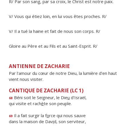
R/ Par son sang, par sa croix, le Christ est notre paix.
V/ Vous qui étiez loin, en lui vous êtes proches. R/
V/ Il a tué la haine et fait de nous son corps. R/
Gloire au Père et au Fils et au Saint-Esprit. R/
ANTIENNE DE ZACHARIE
Par l'amour du cœur de notre Dieu, la lumière d'en haut
vient nous visiter.
CANTIQUE DE ZACHARIE (LC 1)
Béni soit le Seigneur, le Die
u
d'Israël,
68
qui visite et rach
è
te son peuple.
Il a fait surgir la f
o
rce qui nous sauve
69
dans la maison de Dav
i
d, son serviteur,