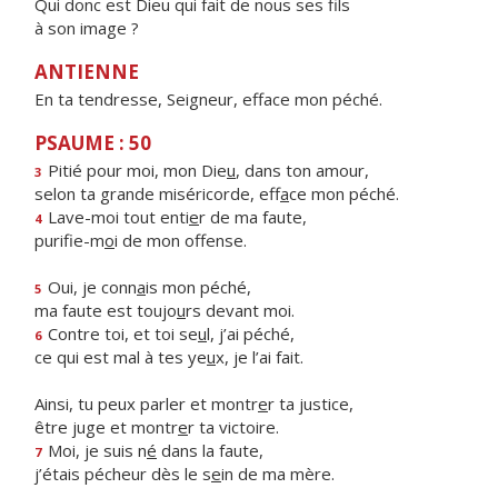
Qui donc est Dieu qui fait de nous ses fils
à son image ?
ANTIENNE
En ta tendresse, Seigneur, efface mon péché.
PSAUME : 50
Pitié pour moi, mon Die
u
, dans ton amour,
3
selon ta grande miséricorde, eff
a
ce mon péché.
Lave-moi tout enti
e
r de ma faute,
4
purifie-m
o
i de mon offense.
Oui, je conn
a
is mon péché,
5
ma faute est toujo
u
rs devant moi.
Contre toi, et toi se
u
l, j’ai péché,
6
ce qui est mal à tes ye
u
x, je l’ai fait.
Ainsi, tu peux parler et montr
e
r ta justice,
être juge et montr
e
r ta victoire.
Moi, je suis n
é
dans la faute,
7
j’étais pécheur dès le s
e
in de ma mère.