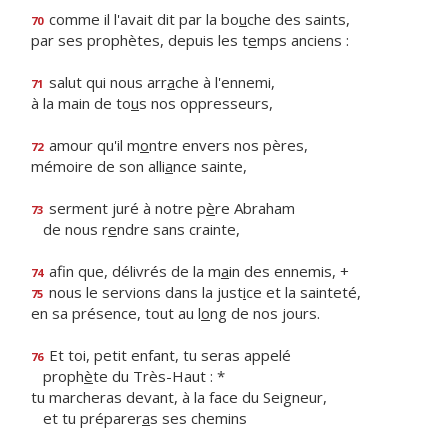
comme il l'avait dit par la bo
u
che des saints,
70
par ses prophètes, depuis les t
e
mps anciens :
salut qui nous arr
a
che à l'ennemi,
71
à la main de to
u
s nos oppresseurs,
amour qu'il m
o
ntre envers nos pères,
72
mémoire de son alli
a
nce sainte,
serment juré à notre p
è
re Abraham
73
de nous r
e
ndre sans crainte,
afin que, délivrés de la m
a
in des ennemis, +
74
nous le servions dans la just
i
ce et la sainteté,
75
en sa présence, tout au l
o
ng de nos jours.
Et toi, petit enfant, tu seras appelé
76
proph
è
te du Très-Haut : *
tu marcheras devant, à la face du Seigneur,
et tu préparer
a
s ses chemins