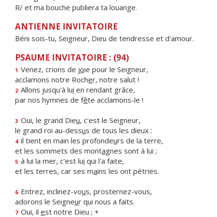
R/ et ma bouche publiera ta louange.
ANTIENNE INVITATOIRE
Béni sois-tu, Seigneur, Dieu de tendresse et d'amour.
PSAUME INVITATOIRE : (94)
Venez, crions de j
o
ie pour le Seigneur,
1
acclamons notre Roch
e
r, notre salut !
Allons jusqu'à lu
i
en rendant grâce,
2
par nos hymnes de f
ê
te acclamons-le !
Oui, le grand Die
u
, c'est le Seigneur,
3
le grand roi au-dess
u
s de tous les dieux :
il tient en main les profonde
u
rs de la terre,
4
et les sommets des mont
a
gnes sont à lui ;
à lui la mer, c'est lu
i
qui l'a faite,
5
et les terres, car ses m
a
ins les ont pétries.
Entrez, inclinez-vo
u
s, prosternez-vous,
6
adorons le Seigne
u
r qui nous a faits.
Oui, il
e
st notre Dieu ; +
7