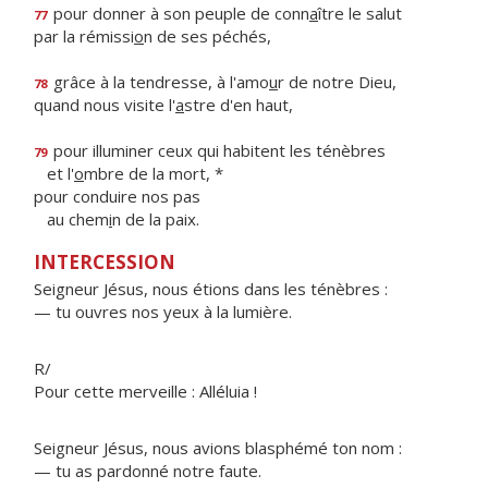
pour donner à son peuple de conn
a
ître le salut
77
par la rémissi
o
n de ses péchés,
grâce à la tendresse, à l'amo
u
r de notre Dieu,
78
quand nous visite l'
a
stre d'en haut,
pour illuminer ceux qui habitent les ténèbres
79
et l'
o
mbre de la mort, *
pour conduire nos pas
au chem
i
n de la paix.
INTERCESSION
Seigneur Jésus, nous étions dans les ténèbres :
— tu ouvres nos yeux à la lumière.
R/
Pour cette merveille : Alléluia !
Seigneur Jésus, nous avions blasphémé ton nom :
— tu as pardonné notre faute.