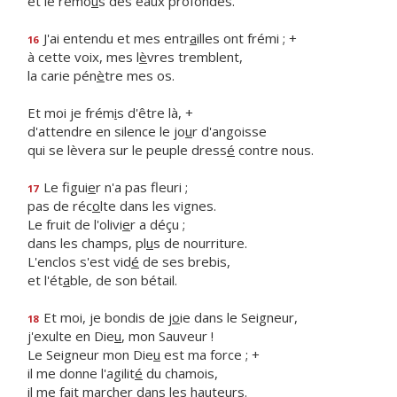
et le remo
u
s des eaux profondes.
J'ai entendu et mes entr
a
illes ont frémi ; +
16
à cette voix, mes l
è
vres tremblent,
la carie pén
è
tre mes os.
Et moi je frém
i
s d'être là, +
d'attendre en silence le jo
u
r d'angoisse
qui se lèvera sur le peuple dress
é
contre nous.
Le figui
e
r n'a pas fleuri ;
17
pas de réc
o
lte dans les vignes.
Le fruit de l'olivi
e
r a déçu ;
dans les champs, pl
u
s de nourriture.
L'enclos s'est vid
é
de ses brebis,
et l'ét
a
ble, de son bétail.
Et moi, je bondis de j
o
ie dans le Seigneur,
18
j'exulte en Die
u
, mon Sauveur !
Le Seigneur mon Die
u
est ma force ; +
il me donne l'agilit
é
du chamois,
il me fait march
e
r dans les hauteurs.