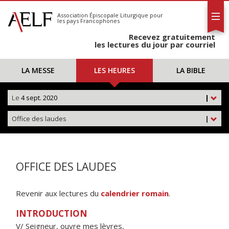
L'AELF
S'abonner
Association Épiscopale Liturgique
pour
les pays Francophones
Calendrier
Recevez gratuitement
Contact
les lectures du jour par courriel
LA MESSE
LES HEURES
LA BIBLE
Le
4 sept. 2020
|
Office des laudes
|
OFFICE DES LAUDES
Revenir aux lectures du
calendrier romain
.
INTRODUCTION
V/ Seigneur, ouvre mes lèvres,