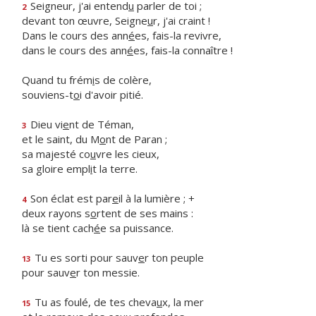
Seigneur, j'ai entend
u
parler de toi ;
2
devant ton œuvre, Seigne
u
r, j'ai craint !
Dans le cours des ann
é
es, fais-la revivre,
dans le cours des ann
é
es, fais-la connaître !
Quand tu frém
i
s de colère,
souviens-t
o
i d'avoir pitié.
Dieu vi
e
nt de Téman,
3
et le saint, du M
o
nt de Paran ;
sa majesté co
u
vre les cieux,
sa gloire empl
i
t la terre.
Son éclat est par
e
il à la lumière ; +
4
deux rayons s
o
rtent de ses mains :
là se tient cach
é
e sa puissance.
Tu es sorti pour sauv
e
r ton peuple
13
pour sauv
e
r ton messie.
Tu as foulé, de tes cheva
u
x, la mer
15