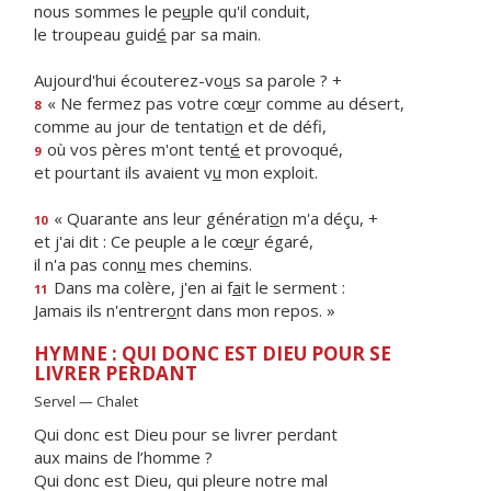
nous sommes le pe
u
ple qu'il conduit,
le troupeau guid
é
par sa main.
Aujourd'hui écouterez-vo
u
s sa parole ? +
« Ne fermez pas votre cœ
u
r comme au désert,
8
comme au jour de tentati
o
n et de défi,
où vos pères m'ont tent
é
et provoqué,
9
et pourtant ils avaient v
u
mon exploit.
« Quarante ans leur générati
o
n m'a déçu, +
10
et j'ai dit : Ce peuple a le cœ
u
r égaré,
il n'a pas conn
u
mes chemins.
Dans ma colère, j'en ai f
a
it le serment :
11
Jamais ils n'entrer
o
nt dans mon repos. »
HYMNE : QUI DONC EST DIEU POUR SE
LIVRER PERDANT
Servel — Chalet
Qui donc est Dieu pour se livrer perdant
aux mains de l’homme ?
Qui donc est Dieu, qui pleure notre mal