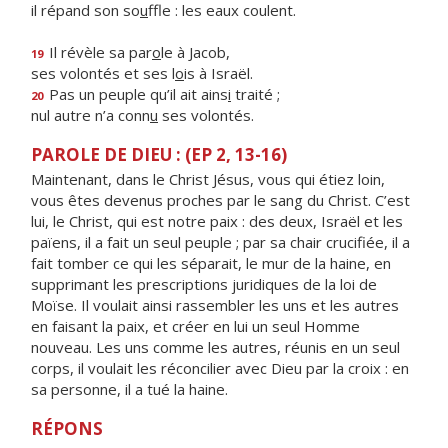
il répand son so
u
ffle : les eaux coulent.
Il révèle sa par
o
le à Jacob,
19
ses volontés et ses l
o
is à Israël.
Pas un peuple qu’il ait ains
i
traité ;
20
nul autre n’a conn
u
ses volontés.
PAROLE DE DIEU : (EP 2, 13-16)
Maintenant, dans le Christ Jésus, vous qui étiez loin,
vous êtes devenus proches par le sang du Christ. C’est
lui, le Christ, qui est notre paix : des deux, Israël et les
païens, il a fait un seul peuple ; par sa chair crucifiée, il a
fait tomber ce qui les séparait, le mur de la haine, en
supprimant les prescriptions juridiques de la loi de
Moïse. Il voulait ainsi rassembler les uns et les autres
en faisant la paix, et créer en lui un seul Homme
nouveau. Les uns comme les autres, réunis en un seul
corps, il voulait les réconcilier avec Dieu par la croix : en
sa personne, il a tué la haine.
RÉPONS