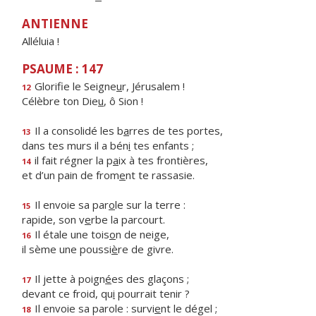
ANTIENNE
Alléluia !
PSAUME : 147
Glorifie le Seigne
u
r, Jérusalem !
12
Célèbre ton Die
u
, ô Sion !
Il a consolidé les b
a
rres de tes portes,
13
dans tes murs il a bén
i
tes enfants ;
il fait régner la p
a
ix à tes frontières,
14
et d’un pain de from
e
nt te rassasie.
Il envoie sa par
o
le sur la terre :
15
rapide, son v
e
rbe la parcourt.
Il étale une tois
o
n de neige,
16
il sème une poussi
è
re de givre.
Il jette à poign
é
es des glaçons ;
17
devant ce froid, qu
i
pourrait tenir ?
Il envoie sa parole : survi
e
nt le dégel ;
18