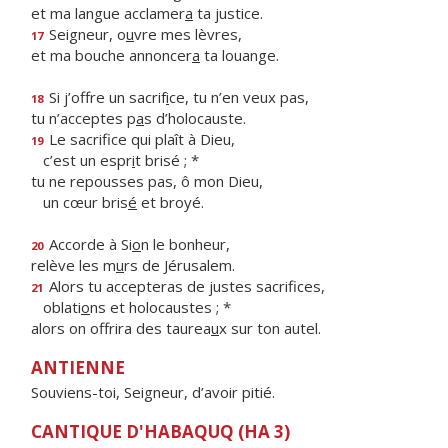
et ma langue acclamer
a
ta justice.
Seigneur, o
u
vre mes lèvres,
17
et ma bouche annoncer
a
ta louange.
Si j’offre un sacrif
i
ce, tu n’en veux pas,
18
tu n’acceptes p
a
s d’holocauste.
Le sacrifice qui plaît à Dieu,
19
c’est un espr
i
t brisé ; *
tu ne repousses pas, ô mon Dieu,
un cœur bris
é
et broyé.
Accorde à Si
o
n le bonheur,
20
relève les m
u
rs de Jérusalem.
Alors tu accepteras de justes sacrifices,
21
oblati
o
ns et holocaustes ; *
alors on offrira des taurea
u
x sur ton autel.
ANTIENNE
Souviens-toi, Seigneur, d’avoir pitié.
CANTIQUE D'HABAQUQ (HA 3)