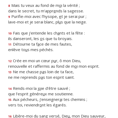
Mais tu veux au fond de m
o
i la vérité ;
8
dans le secret, tu m’appr
e
nds la sagesse.
Purifie-moi avec l’hysope,
e
t je serai pur ;
9
lave-moi et je serai blanc, pl
u
s que la neige.
Fais que j’entende les ch
a
nts et la fête :
10
ils danseront, les
o
s que tu broyais.
Détourne ta f
a
ce de mes fautes,
11
enlève to
u
s mes péchés.
Crée en moi un cœur p
u
r, ô mon Dieu,
12
renouvelle et raffermis au fond de m
o
i mon esprit.
Ne me chasse p
a
s loin de ta face,
13
ne me reprends p
a
s ton esprit saint.
Rends-moi la j
o
ie d’être sauvé ;
14
que l’esprit génére
u
x me soutienne.
Aux pécheurs, j’enseigner
a
i tes chemins ;
15
vers toi, reviendr
o
nt les égarés.
Libère-moi du sang versé, Die
u
, mon Dieu sauveur,
16