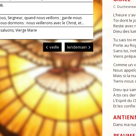
-9b
C. Duchesnea
L'heure s'av
ous, Seigneur, quand nous veillons ; garde-nous
Toi dont le j
us dormons : nous veillerons avec le Christ, et...
Reste avec n
 saluons, Vierge Marie
Dieu des lum
Tu sais toi-
Porte au Ro
veille
lendemain
Sans toi, no
Viens prépa
Comme un vei
Nous appelon
Mais si la n
Tiens-nous d
Dieu qui sa
À toi ces der
L'Esprit du 
Et les confi
ANTIEN
Dans ma nuit,
PSAUME 