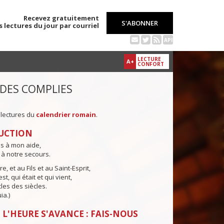
Recevez gratuitement
S'ABONNER
s lectures du jour par courriel
API
LECTURE
A+
CONFORT
 DES COMPLIES
 lectures du
calendrier romain
.
UCTION
ns à mon aide,
 à notre secours.
e, et au Fils et au Saint-Esprit,
st, qui était et qui vient,
cles des siècles.
ia.)
 L'HEURE S'AVANCE : FAIS-NOUS