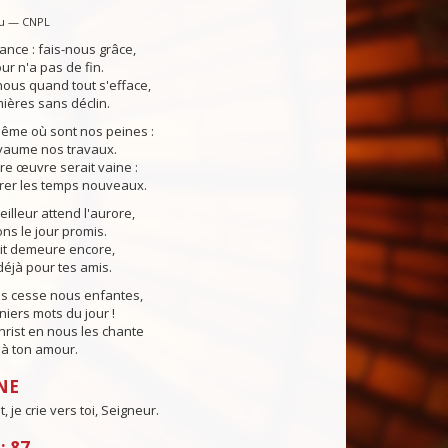
u — CNPL
ance : fais-nous grâce,
our n'a pas de fin.
ous quand tout s'efface,
ières sans déclin.
même où sont nos peines :
yaume nos travaux.
tre œuvre serait vaine :
rer les temps nouveaux.
lleur attend l'aurore,
s le jour promis.
uit demeure encore,
éjà pour tes amis.
ns cesse nous enfantes,
niers mots du jour !
Christ en nous les chante
e à ton amour.
NE
 je crie vers toi, Seigneur.
: 87