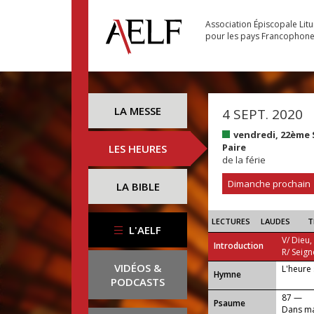
Association Épiscopale Lit
pour les pays Francophon
LA MESSE
4 SEPT. 2020
vendredi, 22ème
Paire
LES HEURES
de la férie
Dimanche prochain
LA BIBLE
LECTURES
LAUDES
T
L'AELF
V/ Dieu,
Introduction
R/ Seign
VIDÉOS &
L'heure 
...
Hymne
PODCASTS
87 —
Psaume
Dans ma 