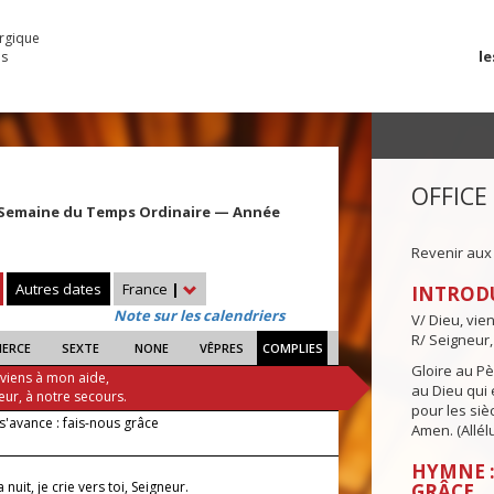
urgique
le
es
OFFICE
 Semaine du Temps Ordinaire — Année
Revenir aux
Autres dates
France
|
INTROD
Note sur les calendriers
V/ Dieu, vie
R/ Seigneur,
IERCE
SEXTE
NONE
VÊPRES
COMPLIES
Gloire au Pèr
 viens à mon aide,
au Dieu qui e
eur, à notre secours.
pour les siè
s'avance : fais-nous grâce
Amen. (Allélu
HYMNE :
nuit, je crie vers toi, Seigneur.
GRÂCE