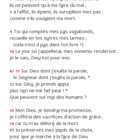
ils ne pensent qu’à me f
a
ire du mal ;
à l’affût, ils épient, ils surv
e
illent mes pas ;
7
comme s’ils voul
a
ient ma mort.
Toi qui comptes mes p
a
s vagabonds,
9
recueille en tes o
u
tres mes larmes ;
(cela n’est-il p
a
s dans ton livre ?)
Le jour où j’appellerai, mes ennem
i
s reculeront ;
10
je le sais, Die
u
est pour moi.
Sur Dieu dont j’exalte la parole,
R/
11
le Seigneur dont j’ex
a
lte la parole, *
sur Die
u
, je prends appui :
12
plus ri
e
n ne me fait peur ! *
Que peuvent sur m
o
i des humains ?
Mon Dieu, je tiendr
a
i ma promesse,
13
je t’offrirai des sacrif
ces d’action de grâce ;
car tu m’as délivr
é
de la mort
14
et tu préserves mes pi
e
ds de la chute,
pour que je marche à la f
a
ce de Dieu