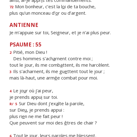
ainsi, ai-je appr
i
s tes commandements.
Mon bonheur, c’est la l
o
i de ta bouche,
72
plus qu’un monceau d’
o
r ou d’argent.
ANTIENNE
Je m’appuie sur toi, Seigneur, et je n’ai plus peur.
PSAUME : 55
Pitié, mon Dieu !
2
Des hommes s’ach
a
rnent contre moi ;
tout le jour, ils me comb
a
ttent, ils me harcèlent.
Ils s’acharnent, ils me gu
e
ttent tout le jour ;
3
mais là-haut, une arm
é
e combat pour moi.
Le jo
u
r où j’ai peur,
4
je prends appu
i
sur toi.
Sur Dieu dont j’ex
a
lte la parole,
R/
5
sur Die
u
, je prends appui :
plus ri
e
n ne me fait peur !
Que peuvent sur moi des
ê
tres de chair ?
Tout le jour, leurs par
o
les me blessent,
6