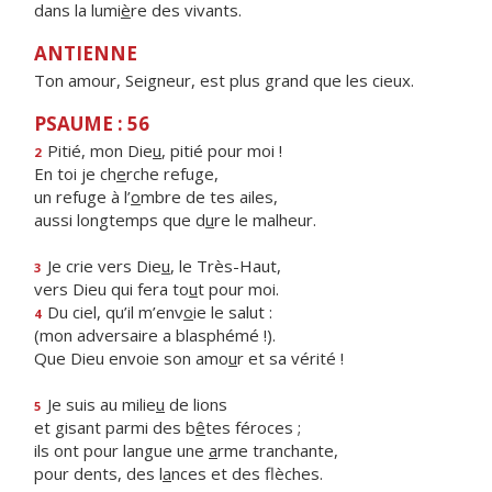
dans la lumi
è
re des vivants.
ANTIENNE
Ton amour, Seigneur, est plus grand que les cieux.
PSAUME : 56
Pitié, mon Die
u
, pitié pour moi !
2
En toi je ch
e
rche refuge,
un refuge à l’
o
mbre de tes ailes,
aussi longtemps que d
u
re le malheur.
Je crie vers Die
u
, le Très-Haut,
3
vers Dieu qui fera to
u
t pour moi.
Du ciel, qu’il m’env
o
ie le salut :
4
(mon adversaire a blasphémé !).
Que Dieu envoie son amo
u
r et sa vérité !
Je suis au milie
u
de lions
5
et gisant parmi des b
ê
tes féroces ;
ils ont pour langue une
a
rme tranchante,
pour dents, des l
a
nces et des flèches.