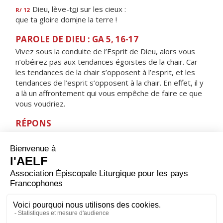
Dieu, lève-t
o
i sur les cieux :
R/ 12
que ta gloire dom
i
ne la terre !
PAROLE DE DIEU : GA 5, 16-17
Vivez sous la conduite de l’Esprit de Dieu, alors vous
n’obéirez pas aux tendances égoïstes de la chair. Car
les tendances de la chair s’opposent à l’esprit, et les
tendances de l’esprit s’opposent à la chair. En effet, il y
a là un affrontement qui vous empêche de faire ce que
vous voudriez.
RÉPONS
V/
Toi, tu es bon, Seigneur, tu fais du bien.
Apprends-moi tes commandements.
ORAISON
Dieu éternel et tout-puissant, en qui rien n’est sombre
ni obscur, communique ta lumière à nos cœurs : en
recevant ta loi et tes préceptes, nous marcherons sur
ta route d’un cœur léger. Par Jésus, le Christ, notre
Seigneur. Amen.