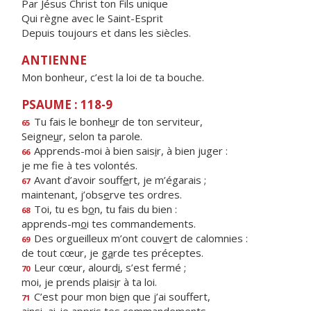
Par Jésus Christ ton Fils unique
Qui règne avec le Saint-Esprit
Depuis toujours et dans les siècles.
ANTIENNE
Mon bonheur, c’est la loi de ta bouche.
PSAUME : 118-9
Tu fais le bonhe
u
r de ton serviteur,
65
Seigne
u
r, selon ta parole.
Apprends-moi à bien sais
i
r, à bien juger :
66
je me f
e à tes volontés.
Avant d’avoir souff
e
rt, je m’égarais ;
67
maintenant, j’obs
e
rve tes ordres.
Toi, tu es b
o
n, tu fais du bien :
68
apprends-m
o
i tes commandements.
Des orgueilleux m’ont couv
e
rt de calomnies :
69
de tout cœur, je g
a
rde tes préceptes.
Leur cœur, alourd
i
, s’est fermé ;
70
moi, je prends plais
i
r à ta loi.
C’est pour mon bi
e
n que j’ai souffert,
71