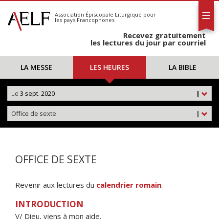
L'AELF
S'abonner
Association Épiscopale Liturgique
pour
les pays Francophones
Calendrier
Recevez gratuitement
Contact
les lectures du jour par courriel
LA MESSE
LES HEURES
LA BIBLE
Le
3 sept. 2020
|
Office de sexte
|
OFFICE DE SEXTE
Revenir aux lectures du
calendrier romain
.
INTRODUCTION
V/ Dieu, viens à mon aide,