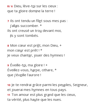
Dieu, lève-t
o
i sur les cieux :
R/ 6
que ta gloire dom
i
ne la terre !
Ils ont tendu un fil
e
t sous mes pas :
7
j’all
a
is succomber. *
Ils ont creusé un tro
u
devant moi,
i
ls y sont tombés.
Mon cœur est pr
ê
t, mon Dieu, +
8
mon cœ
u
r est prêt ! *
Je veux chant
e
r, jouer des hymnes !
Éveille-t
o
i, ma gloire ! +
9
Éveillez-vous, h
a
rpe, cithare, *
que j’év
e
ille l’aurore !
Je te rendrai grâce parmi les pe
u
ples, Seigneur,
10
et jouerai mes h
y
mnes en tous pays.
Ton amour est plus gr
a
nd que les cieux,
11
ta vérité, plus ha
u
te que les nues.