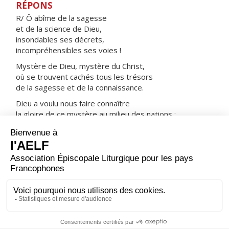
RÉPONS
R/ Ô abîme de la sagesse
et de la science de Dieu,
insondables ses décrets,
incompréhensibles ses voies !
Mystère de Dieu, mystère du Christ,
où se trouvent cachés tous les trésors
de la sagesse et de la connaissance.
Dieu a voulu nous faire connaître
la gloire de ce mystère au milieu des nations :
le Christ parmi nous, l'espérance de la gloire.
ORAISON
Renouvelle, Seigneur, dans ton Église, l’esprit dont tu as
comblé l’évêque saint Augustin, pour que, remplis de ce
même esprit, nous n’ayons soif que de toi, source de la
vraie sagesse, et ne cherchions que toi, auteur de
l’éternel amour.