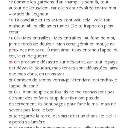
Comme les gardiens d’un champ, ils sont là, tout
17
autour de Jérusalem, car elle s’est révoltée contre moi
– oracle du Seigneur.
Ta conduite et tes actes t’ont valu cela : Voilà ton
18
malheur. Ah, quelle amertume ! Elle te frappe en plein
cœur.
Oh ! Mes entrailles ! Mes entrailles ! Au fond de moi,
19
je me tords de douleur. Mon cœur gémit en moi, je ne
peux pas me taire. Ô mon âme, tu as entendu l’appel du
cor, le cri de guerre.
On proclame désastre sur désastre, car tout le pays
20
est dévasté. Soudain, mes tentes sont dévastées, ainsi
que mes abris, en un instant.
Combien de temps verrai-je l’étendard, entendrai-je
21
l’appel du cor ?
Oui, mon peuple est fou : ils ne me connaissent pas.
22
Ce sont des enfants stupides : ils n’ont pas de
discernement. Ils sont sages pour faire le mal, mais ne
savent pas faire le bien.
Je regarde la terre, et voici : c’est un chaos ; le ciel : il
23
a perdu sa lumière.
Je regarde les montagnes, et voici : elles tremblent,