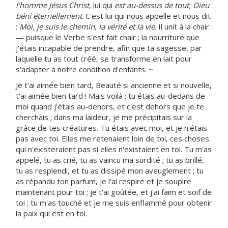
l'homme Jésus Christ
, lui qui
est au-dessus de tout, Dieu
béni éternellement
. C'est lui qui nous appelle et nous dit
:
Moi, je suis le chemin, la vérité et la vie
. Il unit à la chair
— puisque le Verbe s'est fait chair ; la nourriture que
j'étais incapable de prendre, afin que ta sagesse, par
laquelle tu as tout créé, se transforme en lait pour
s'adapter à notre condition d'enfants. ~
Je t'ai aimée bien tard, Beauté si ancienne et si nouvelle,
t'ai aimée bien tard ! Mais voilà : tu étais au-dedans de
moi quand j'étais au-dehors, et c'est dehors que je te
cherchais ; dans ma laideur, je me précipitais sur la
grâce de tes créatures. Tu étais avec moi, et je n'étais
pas avec toi. Elles me retenaient loin de toi, ces choses
qui n'existeraient pas si elles n'existaient en toi. Tu m'as
appelé, tu as crié, tu as vaincu ma surdité ; tu as brillé,
tu as resplendi, et tu as dissipé mon aveuglement ; tu
as répandu ton parfum, je l'ai respiré et je soupire
maintenant pour toi ; je t'ai goûtée, et j'ai faim et soif de
toi ; tu m'as touché et je me suis enflammé pour obtenir
la paix qui est en toi.