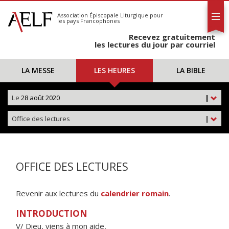
L'AELF
S'abonner
Association Épiscopale Liturgique
pour
les pays Francophones
Calendrier
Recevez gratuitement
Contact
les lectures du jour par courriel
LA MESSE
LES HEURES
LA BIBLE
Le
28 août 2020
|
Office des lectures
|
OFFICE DES LECTURES
Revenir aux lectures du
calendrier romain
.
INTRODUCTION
V/ Dieu, viens à mon aide,