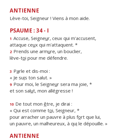
ANTIENNE
Lève-toi, Seigneur ! Viens à mon aide.
PSAUME : 34 - I
Accuse, Seigne
u
r, ceux qui m'accusent,
1
attaque ce
u
x qui m'attaquent. *
Prends une arm
u
re, un bouclier,
2
lève-t
o
i pour me défendre.
P
a
rle et dis-moi :
3
« Je su
i
s ton salut. »
Pour moi, le Seigne
u
r sera ma joie, *
9
et son sal
u
t, mon allégresse !
De tout mon
ê
tre, je dirai :
10
« Qui est comme t
o
i, Seigneur, *
pour arracher un pauvre à plus f
o
rt que lui,
un pauvre, un malheureux, à qu
i
le dépouille. »
ANTIENNE