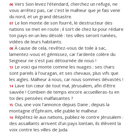
Vers Sion levez l’étendard, cherchez un refuge, ne
06
vous arrêtez pas, car c’est le malheur que je fais venir
du nord, et un grand désastre.
Le lion monte de son fourré, le destructeur des
07
nations se met en route ; il sort de chez lui pour réduire
ton pays en un lieu désolé : tes villes seront ruinées,
vidées de leurs habitants.
À cause de cela, revêtez-vous de toile à sac,
08
lamentez-vous et gémissez, car l’ardente colère du
Seigneur ne s’est pas détournée de nous !
Le voici qui monte comme les nuages ; ses chars
13
sont pareils à l’ouragan, et ses chevaux, plus vifs que
les aigles. Malheur à nous, car nous sommes dévastés !
Lave ton cœur de tout mal, Jérusalem, afin d’être
14
sauvée ! Combien de temps encore accueilleras-tu en
toi des pensées malfaisantes ?
Oui, une voix l’annonce depuis Dane ; depuis la
15
montagne d’Éphraïm, elle publie le malheur.
Répétez-le aux nations, publiez-le contre Jérusalem :
16
des assaillants arrivent d’un pays lointain, ils élèvent la
voix contre les villes de Juda.