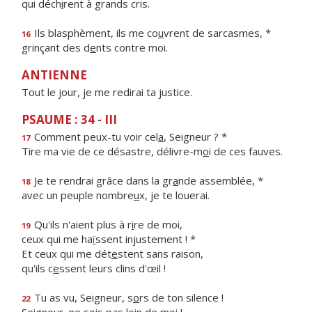
qui déch
i
rent à grands cris.
Ils blasphèment, ils me co
u
vrent de sarcasmes, *
16
grinçant des d
e
nts contre moi.
ANTIENNE
Tout le jour, je me redirai ta justice.
PSAUME : 34 - III
Comment peux-tu voir cel
a
, Seigneur ? *
17
Tire ma vie de ce désastre, délivre-m
o
i de ces fauves.
Je te rendrai grâce dans la gr
a
nde assemblée, *
18
avec un peuple nombre
u
x, je te louerai.
Qu'ils n'aient plus à r
i
re de moi,
19
ceux qui me ha
ï
ssent injustement ! *
Et ceux qui me dét
e
stent sans raison,
qu'ils c
e
ssent leurs clins d'œil !
Tu as vu, Seigneur, s
o
rs de ton silence !
22