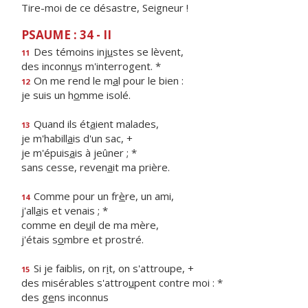
Tire-moi de ce désastre, Seigneur !
PSAUME : 34 - II
Des témoins inj
u
stes se lèvent,
11
des inconn
u
s m'interrogent. *
On me rend le m
a
l pour le bien :
12
je suis un h
o
mme isolé.
Quand ils ét
a
ient malades,
13
je m'habill
a
is d'un sac, +
je m'épuis
a
is à jeûner ; *
sans cesse, reven
a
it ma prière.
Comme pour un fr
è
re, un ami,
14
j'all
a
is et venais ; *
comme en de
u
il de ma mère,
j'étais s
o
mbre et prostré.
Si je faiblis, on r
i
t, on s'attroupe, +
15
des misérables s'attro
u
pent contre moi : *
des g
e
ns inconnus