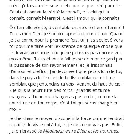
créé ; j'étais au-dessous d'elle parce que créé par elle.
Celui qui connaît la vérité la connaît, et celui qui la
connaît, connaît l'éternité. C'est l'amour qui la connaît !
Ô éternelle vérité, ô véritable charité, ô chère éternité !
Tu es mon Dieu, je soupire après toi jour et nuit. Quand
je t'ai connu pour la première fois, tu m'as soulevé vers
toi pour me faire voir l'existence de quelque chose que
je devrais voir, mais que je ne pourrais pas encore voir
moi-même. Tu as ébloui la faiblesse de mon regard par
la puissance de ton rayonnement, et je frissonnais
d'amour et d'effroi. J'ai découvert que j'étais loin de toi,
dans le pays de l'exil et de la dissemblance, et il me
semblait que j'entendais ta voix, venant du haut du ciel :
« Je suis la nourriture des forts : grandis et tu me
mangeras. Tu ne me changeras pas en toi, comme la
nourriture de ton corps, c'est toi qui seras changé en
moi. » ~
Je cherchais le moyen d'acquérir la force qui me rendrait
capable de vivre uni à toi, et je ne la trouvais pas. Enfin,
j'ai embrassé
le Médiateur entre Dieu et les hommes,