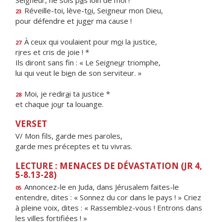
Seigneur, ne sois p
a
s loin de moi !
Réveille-toi, lève-t
o
i, Seigneur mon Dieu,
23
pour défendre et jug
e
r ma cause !
À ceux qui voulaient pour m
o
i la justice,
27
r
i
res et cris de joie ! *
Ils diront sans fin : « Le Seigne
u
r triomphe,
lui qui veut le bi
e
n de son serviteur. »
Moi, je redir
a
i ta justice *
28
et chaque jo
u
r ta louange.
VERSET
V/ Mon fils, garde mes paroles,
garde mes préceptes et tu vivras.
LECTURE : MENACES DE DÉVASTATION (JR 4,
5-8.13-28)
Annoncez-le en Juda, dans Jérusalem faites-le
05
entendre, dites : « Sonnez du cor dans le pays ! » Criez
à pleine voix, dites : « Rassemblez-vous ! Entrons dans
les villes fortifiées ! »