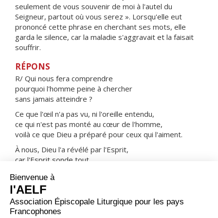
seulement de vous souvenir de moi à l'autel du
Seigneur, partout où vous serez ». Lorsqu'elle eut
prononcé cette phrase en cherchant ses mots, elle
garda le silence, car la maladie s'aggravait et la faisait
souffrir.
RÉPONS
R/ Qui nous fera comprendre
pourquoi l'homme peine à chercher
sans jamais atteindre ?
Ce que l'œil n'a pas vu, ni l'oreille entendu,
ce qui n'est pas monté au cœur de l'homme,
voilà ce que Dieu a préparé pour ceux qui l'aiment.
À nous, Dieu l'a révélé par l'Esprit,
car l'Esprit sonde tout,
jusqu'aux profondeurs de Dieu.
ORAISON
Dieu très bon, réconfort de ceux qui pleurent, tu
accueillais avec amour les larmes de sainte Monique