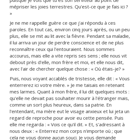
puisque je vois que tu es son serviteur au point de
mépriser les joies terrestres. Qu'est-ce que je fais ici ?
»
Je ne me rappelle guère ce que j'ai répondu à ces
paroles. En tout cas, environ cinq jours après, ou un peu
plus, elle se mit au lit avec la fièvre. Pendant sa maladie,
il lui arriva un jour de perdre conscience et de ne plus
reconnaître ceux qui l'entouraient. Nous sommes
accourus, mais elle a vite repris ses sens ; elle nous vit
debout près d'elle, mon frère et moi, et elle nous dit,
avec l'air de chercher quelque chose : « Où étais-je? »
Puis, nous voyant accablés de tristesse, elle dit : « Vous
enterrerez ici votre mère. » Je me taisais en retenant
mes larmes. Quant à mon frère, il lui dit quelques mots :
qu'elle ne devait pas souhaiter mourir à l'étranger mais,
comme un sort plus heureux, dans sa patrie. En
l'entendant, ma mère eut le visage anxieux et lui jeta un
regard de reproche pour avoir eu cette pensée. Puis
elle me regarda : « Vois ce qu'il dit. » Et, s'adressant à
nous deux : « Enterrez mon corps n'importe où ; que
cela ne vous donne aucun souci. Je vous demande