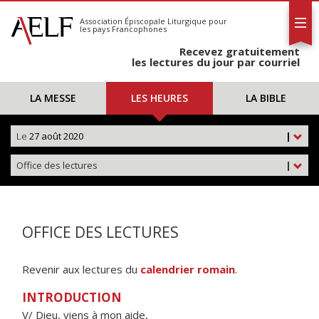
L'AELF
S'abonner
Association Épiscopale Liturgique
pour
les pays Francophones
Calendrier
Recevez gratuitement
Contact
les lectures du jour par courriel
LA MESSE
LES HEURES
LA BIBLE
Le
27 août 2020
|
Office des lectures
|
OFFICE DES LECTURES
Revenir aux lectures du
calendrier romain
.
INTRODUCTION
V/ Dieu, viens à mon aide,