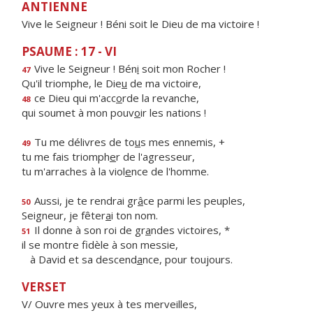
ANTIENNE
Vive le Seigneur ! Béni soit le Dieu de ma victoire !
PSAUME : 17 - VI
Vive le Seigneur ! Bén
i
soit mon Rocher !
47
Qu'il triomphe, le Die
u
de ma victoire,
ce Dieu qui m'acc
o
rde la revanche,
48
qui soumet à mon pouv
o
ir les nations !
Tu me délivres de to
u
s mes ennemis, +
49
tu me fais triomph
e
r de l'agresseur,
tu m'arraches à la viol
e
nce de l'homme.
Aussi, je te rendrai gr
â
ce parmi les peuples,
50
Seigneur, je fêter
a
i ton nom.
Il donne à son roi de gr
a
ndes victoires, *
51
il se montre fidèle à son messie,
à David et sa descend
a
nce, pour toujours.
VERSET
V/ Ouvre mes yeux à tes merveilles,