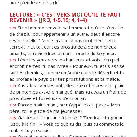
aux splendeurs de ta loi.
LECTURE : « C'EST VERS MOI QU'IL TE FAUT
REVENIR » (JR 3, 1-5.19; 4, 1-4)
Si un homme renvoie sa femme et qu’elle s’en aille
3.01
de chez lui pour appartenir à un autre, peut-il encore
revenir à elle ? N’en serait-elle pas profanée, cette
terre-là ? Et toi, qui t’es prostituée à de nombreux
amants, tu reviendrais à moi ! – oracle du Seigneur.
Lève les yeux vers les hauteurs et vois : en quel
3.02
endroit ne t’es-tu pas livrée ? Pour eux, tu étais assise
sur les chemins, comme un Arabe dans le désert, et tu
as profané le pays par tes prostitutions et ta malice.
Aussi les averses ont-elles été retenues et la pluie
3.03
de printemps a-t-elle manqué. Mais tu avais un front de
prostituée et tu refusais d’en rougir.
Encore maintenant, ne m’appelles-tu pas : « Mon
3.04
père, toi le guide de ma jeunesse !
Gardera-t-il rancune à jamais ? Tiendra-t-il rigueur
3.05
jusqu’à la fin ? » Voilà ce que tu dis, puis tu commets le
mal, et tu y réussis !
Or moi, je m’étais dit : « Comment te placer au rang