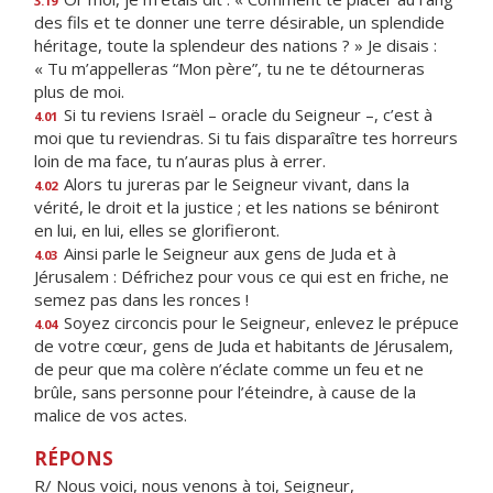
3.19
des fils et te donner une terre désirable, un splendide
héritage, toute la splendeur des nations ? » Je disais :
« Tu m’appelleras “Mon père”, tu ne te détourneras
plus de moi.
Si tu reviens Israël – oracle du Seigneur –, c’est à
4.01
moi que tu reviendras. Si tu fais disparaître tes horreurs
loin de ma face, tu n’auras plus à errer.
Alors tu jureras par le Seigneur vivant, dans la
4.02
vérité, le droit et la justice ; et les nations se béniront
en lui, en lui, elles se glorifieront.
Ainsi parle le Seigneur aux gens de Juda et à
4.03
Jérusalem : Défrichez pour vous ce qui est en friche, ne
semez pas dans les ronces !
Soyez circoncis pour le Seigneur, enlevez le prépuce
4.04
de votre cœur, gens de Juda et habitants de Jérusalem,
de peur que ma colère n’éclate comme un feu et ne
brûle, sans personne pour l’éteindre, à cause de la
malice de vos actes.
RÉPONS
R/ Nous voici, nous venons à toi, Seigneur,