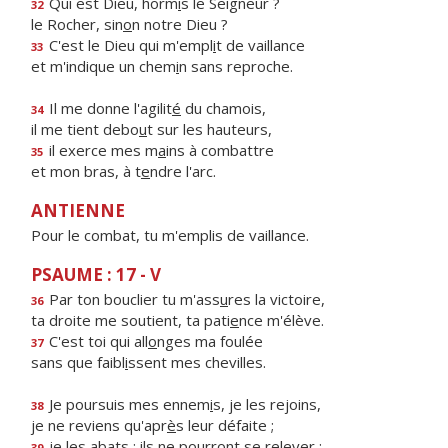
Qui est Dieu, horm
i
s le Seigneur ?
32
le Rocher, sin
o
n notre Dieu ?
C'est le Dieu qui m'empl
i
t de vaillance
33
et m'indique un chem
i
n sans reproche.
Il me donne l'agilit
é
du chamois,
34
il me tient debo
u
t sur les hauteurs,
il exerce mes m
a
ins à combattre
35
et mon bras, à t
e
ndre l'arc.
ANTIENNE
Pour le combat, tu m'emplis de vaillance.
PSAUME : 17 - V
Par ton bouclier tu m'ass
u
res la victoire,
36
ta droite me soutient, ta pati
e
nce m'élève.
C'est toi qui all
o
nges ma foulée
37
sans que faibl
i
ssent mes chevilles.
Je poursuis mes ennem
i
s, je les rejoins,
38
je ne reviens qu'apr
è
s leur défaite ;
je les abats : ils ne pourr
o
nt se relever ;
39