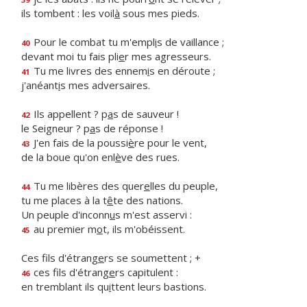
ils tombent : les voil
à
sous mes pieds.
Pour le combat tu m'empl
i
s de vaillance ;
40
devant moi tu fais pli
e
r mes agresseurs.
Tu me livres des ennem
i
s en déroute ;
41
j'anéant
i
s mes adversaires.
Ils appellent ? p
a
s de sauveur !
42
le Seigneur ? p
a
s de réponse !
J'en fais de la poussi
è
re pour le vent,
43
de la boue qu'on enl
è
ve des rues.
Tu me libères des quer
e
lles du peuple,
44
tu me places à la t
ê
te des nations.
Un peuple d'inconn
u
s m'est asservi :
au premier m
o
t, ils m'obéissent.
45
Ces fils d'étrang
e
rs se soumettent ; +
ces fils d'étrang
e
rs capitulent :
46
en tremblant ils qu
i
ttent leurs bastions.