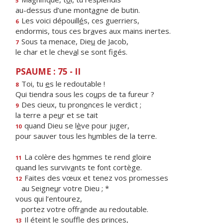
5
au-dessus d’une mont
a
gne de butin.
Les voici dépouill
é
s, ces guerriers,
6
endormis, tous ces br
a
ves aux mains inertes.
Sous ta menace, Die
u
de Jacob,
7
le char et le chev
a
l se sont figés.
PSAUME : 75 - II
Toi, tu
e
s le redoutable !
8
Qui tiendra sous les co
u
ps de ta fureur ?
Des cieux, tu pron
o
nces le verdict ;
9
la terre a pe
u
r et se tait
quand Dieu se l
è
ve pour juger,
10
pour sauver tous les h
u
mbles de la terre.
La colère des h
o
mmes te rend gloire
11
quand les surviv
a
nts te font cortège.
Faites des vœux et tenez vos promesses
12
au Seigne
u
r votre Dieu ; *
vous qui l’entourez,
portez votre offr
a
nde au redoutable.
Il éteint le so
u
ffle des princes,
13