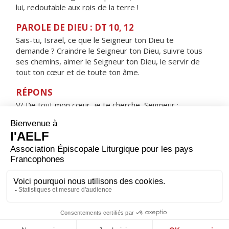
lui, redoutable aux r
o
is de la terre !
PAROLE DE DIEU : DT 10, 12
Sais-tu, Israël, ce que le Seigneur ton Dieu te
demande ? Craindre le Seigneur ton Dieu, suivre tous
ses chemins, aimer le Seigneur ton Dieu, le servir de
tout ton cœur et de toute ton âme.
RÉPONS
V/ De tout mon cœur, je te cherche, Seigneur ;
garde-moi de fuir tes volontés.
ORAISON
Pour ceux qui t'aiment, Seigneur, tu as préparé des
biens que l'œil ne peut voir : répands en nos cœurs la
ferveur de ta charité, afin que t'aimant en toute chose
et par-dessus tout, nous obtenions de toi l'héritage
promis qui surpasse tout désir.