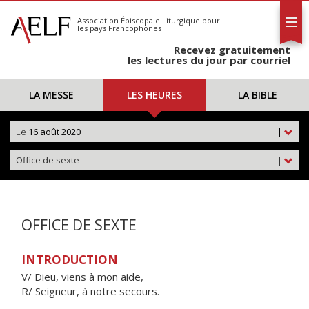
L'AELF
S'abonner
Association Épiscopale Liturgique
pour
les pays Francophones
Calendrier
Recevez gratuitement
Contact
les lectures du jour par courriel
LA MESSE
LES HEURES
LA BIBLE
Le
16 août 2020
|
Office de sexte
|
OFFICE DE SEXTE
INTRODUCTION
V/ Dieu, viens à mon aide,
R/ Seigneur, à notre secours.