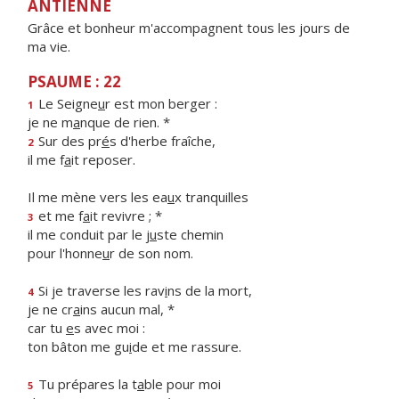
ANTIENNE
Grâce et bonheur m'accompagnent tous les jours de
ma vie.
PSAUME : 22
Le Seigne
u
r est mon berger :
1
je ne m
a
nque de rien. *
Sur des pr
é
s d'herbe fraîche,
2
il me f
a
it reposer.
Il me mène vers les ea
u
x tranquilles
et me f
a
it revivre ; *
3
il me conduit par le j
u
ste chemin
pour l'honne
u
r de son nom.
Si je traverse les rav
i
ns de la mort,
4
je ne cr
a
ins aucun mal, *
car tu
e
s avec moi :
ton bâton me gu
i
de et me rassure.
Tu prépares la t
a
ble pour moi
5