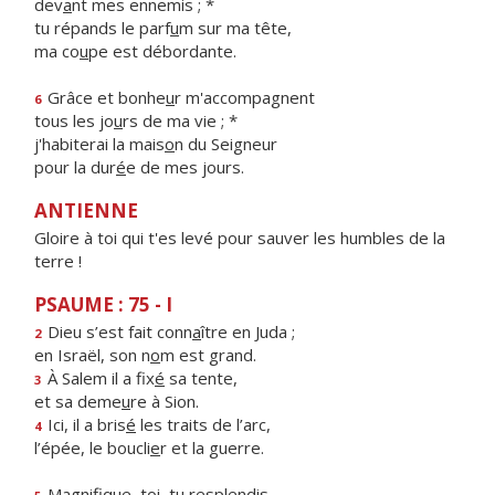
dev
a
nt mes ennemis ; *
tu répands le parf
u
m sur ma tête,
ma co
u
pe est débordante.
Grâce et bonhe
u
r m'accompagnent
6
tous les jo
u
rs de ma vie ; *
j'habiterai la mais
o
n du Seigneur
pour la dur
é
e de mes jours.
ANTIENNE
Gloire à toi qui t'es levé pour sauver les humbles de la
terre !
PSAUME : 75 - I
Dieu s’est fait conn
a
ître en Juda ;
2
en Israël, son n
o
m est grand.
À Salem il a fix
é
sa tente,
3
et sa deme
u
re à Sion.
Ici, il a bris
é
les traits de l’arc,
4
l’épée, le boucli
e
r et la guerre.
Magnifique, t
o
i, tu resplendis