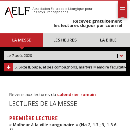
L'AELF
S'abonner
Association Épiscopale Liturgique
pour
les pays Francophones
Calendrier
Recevez gratuitement
Contact
les lectures du jour par courriel
LA MESSE
LES HEURES
LA BIBLE
Le
7 août 2020
|
S. Sixte II, pape, et ses compagnons, martyrs Mémoire facultative
Revenir aux lectures du
calendrier romain
.
LECTURES DE LA MESSE
PREMIÈRE LECTURE
« Malheur à la ville sanguinaire » (Na 2, 1.3 ; 3, 1-3.6-
7)