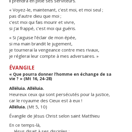
il prendra en pitié ses serviteurs.
« Voyez-le, maintenant, c’est moi, et moi seul ;
pas d’autre dieu que moi ;
c’est moi qui fais mourir et vivre,
si j’ai frappé, c’est moi qui guéris.
« Si j’aiguise l’éclair de mon épée,
si ma main brandit le jugement,
je tournerai la vengeance contre mes rivaux,
je réglerai leur compte à mes adversaires. »
ÉVANGILE
« Que pourra donner l’homme en échange de sa
vie ? » (Mt 16, 24-28)
Alléluia. Alléluia.
Heureux ceux qui sont persécutés pour la justice,
car le royaume des Cieux est à eux !
Alléluia.
(Mt 5, 10)
Évangile de Jésus Christ selon saint Matthieu
En ce temps-là,
Jésus disait à ses disciples :