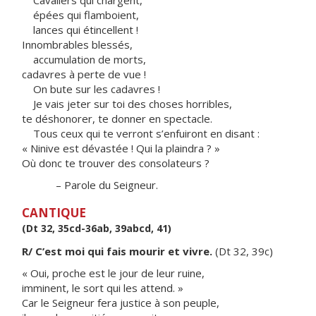
Cavaliers qui chargent,
épées qui flamboient,
lances qui étincellent !
Innombrables blessés,
accumulation de morts,
cadavres à perte de vue !
On bute sur les cadavres !
Je vais jeter sur toi des choses horribles,
te déshonorer, te donner en spectacle.
Tous ceux qui te verront s’enfuiront en disant :
« Ninive est dévastée ! Qui la plaindra ? »
Où donc te trouver des consolateurs ?
– Parole du Seigneur.
CANTIQUE
(Dt 32, 35cd-36ab, 39abcd, 41)
R/ C’est moi qui fais mourir et vivre.
(Dt 32, 39c)
« Oui, proche est le jour de leur ruine,
imminent, le sort qui les attend. »
Car le Seigneur fera justice à son peuple,