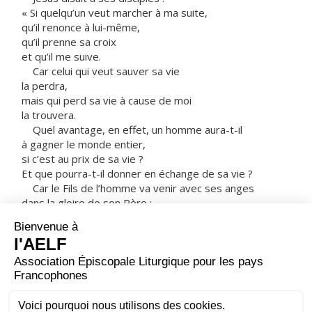
« Si quelqu’un veut marcher à ma suite,
qu’il renonce à lui-même,
qu’il prenne sa croix
et qu’il me suive.
Car celui qui veut sauver sa vie
la perdra,
mais qui perd sa vie à cause de moi
la trouvera.
Quel avantage, en effet, un homme aura-t-il
à gagner le monde entier,
si c’est au prix de sa vie ?
Et que pourra-t-il donner en échange de sa vie ?
Car le Fils de l’homme va venir avec ses anges
dans la gloire de son Père ;
alors il rendra à chacun selon sa conduite.
Amen, je vous le dis :
parmi ceux qui sont ici,
certains ne connaîtront pas la mort
avant d’avoir vu le Fils de l’homme
venir dans son Règne. »