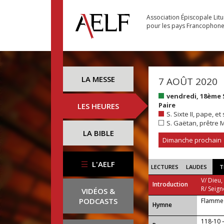
Association Épiscopale Lit
pour les pays Francophon
LA MESSE
7 AOÛT 2020
vendredi, 18ème
Paire
LES HEURES
S. Sixte II, pape, 
S. Gaëtan, prêtre 
LA BIBLE
Dimanche prochain
L'AELF
LECTURES
LAUDES
T
V/ Dieu,
Introduction
R/ Seign
VIDÉOS &
PODCASTS
Flamme 
...
Hymne
118-10 —