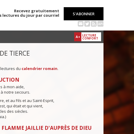
Recevez gratuitement
S'ABONNER
s lectures du jour par courriel
API
LECTURE
A+
CONFORT
 DE TIERCE
 lectures du
calendrier romain
.
UCTION
ns à mon aide,
 à notre secours.
e, et au Fils et au Saint-Esprit,
st, qui était et qui vient,
cles des siècles.
ia.)
 FLAMME JAILLIE D'AUPRÈS DE DIEU