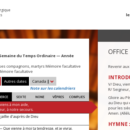
urgique
le
es
OFFICE
 Semaine du Temps Ordinaire — Année
et ses compagnons, martyrs Mémoire facultative
Revenir aux
Mémoire facultative
INTROD
Autres dates
Canada
|
V/ Dieu, vie
Note sur les calendriers
R/ Seigneur,
IERCE
SEXTE
NONE
VÊPRES
COMPLIES
Gloire au Pèr
au Dieu qui e
 viens à mon aide,
pour les siè
eur, à notre secours.
Amen. (Allélu
jaillie d'auprès de Dieu
HYMNE :
 Que vienne à moi ta tendresse, et je vivrai.