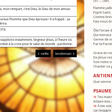
CFC — CNPL
Flamme jaill
i, mon rempart, c’est Dieu, le Dieu de mon amour.
Esprit Saint
Comme brind
ureux l’homme que Dieu éprouve ! Il a frappé ; sa
Fais-nous br
érira.
, 31b
Ôte l'ivraie
Qui menace 
Germe de v
 supplions instamment, Seigneur Jésus, à l'heure où
Par la Parole
onduit à la croix pour le salut du monde : pardonne-
s fautes commises et protège-nous pour l'avenir. Toi
es pour les siècles des siècles. Amen.
Grave en n
veille
lendemain
De Jésus res
Sois notre s
Chanter sa g
ANTIEN
Que vienne à
PSAUME :
Tes mains
73
éclaire-moi,
À me voir,
74
car j’esp
è
re 