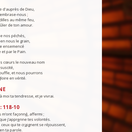
ie d'auprès de Dieu,
, embrase-nous ;
illes au même feu,
ûler de ton amour.
 de nos péchés,
en nous le grain,
ie ensemencé
 et par le Pain.
os cœurs le nouveau nom
suscité,
ouffle, et nous pourrons
loire en vérité.
NE
 moi ta tendresse, et je vivrai.
 118-10
 m’ont façonn
é
, affermi ;
 que j’appr
e
nne tes volontés.
 ceux qui te cr
a
ignent se réjouissent,
en ta parole.