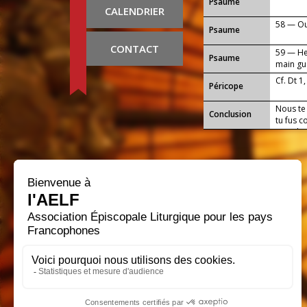
Psaume
CALENDRIER
58 — Ou
Psaume
CONTACT
59 — He
Psaume
main gu
Cf. Dt 1
Péricope
Nous te
Conclusion
tu fus c
nous le
qui règn