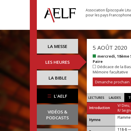
Association Épiscopale Lit
pour les pays Francophon
LA MESSE
5 AOÛT 2020
mercredi, 18ème
Paire
LES HEURES
Dédicace de la Bas
Mémoire facultative
LA BIBLE
Dimanche prochain
L'AELF
LECTURES
LAUDES
T
V/ Dieu,
Introduction
R/ Seign
VIDÉOS &
PODCASTS
Flamme 
...
Hymne
118-8 — 