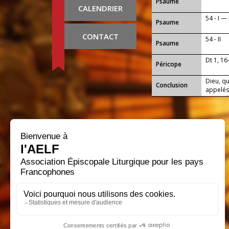
Psaume
CALENDRIER
54 - I —
Psaume
CONTACT
54 - II
Psaume
Dt 1, 16
Péricope
Dieu, qu
Conclusion
appelés 
qui seu
durable