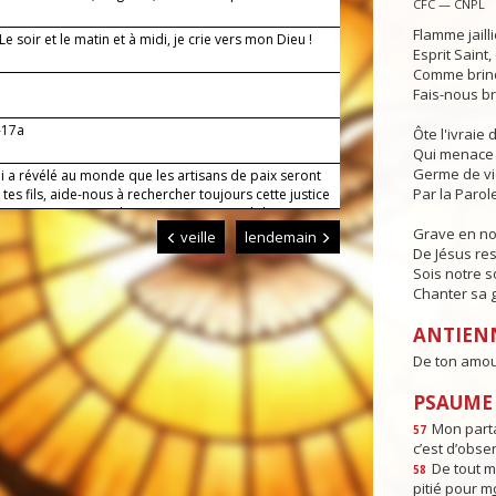
CFC — CNPL
Flamme jaill
 Le soir et le matin et à midi, je crie vers mon Dieu !
Esprit Saint
Comme brind
Fais-nous br
-17a
Ôte l'ivraie
Qui menace 
Germe de v
i a révélé au monde que les artisans de paix seront
Par la Parole
tes fils, aide-nous à rechercher toujours cette justice
le peut garantir aux hommes une paix solide et
.
Grave en n
veille
lendemain
De Jésus res
Sois notre s
Chanter sa g
ANTIEN
De ton amour
PSAUME :
Mon parta
57
c’est d’obse
De tout m
58
pitié pour m