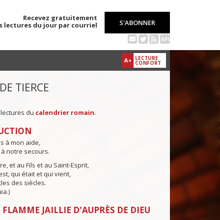
Recevez gratuitement
S'ABONNER
s lectures du jour par courriel
API
LECTURE
A+
CONFORT
 DE TIERCE
 lectures du
calendrier romain
.
UCTION
ns à mon aide,
 à notre secours.
e, et au Fils et au Saint-Esprit,
st, qui était et qui vient,
cles des siècles.
ia.)
 FLAMME JAILLIE D'AUPRÈS DE DIEU