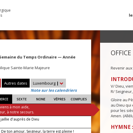
urgique
le
es
OFFICE
 Semaine du Temps Ordinaire — Année
ilique Sainte-Marie Majeure
Revenir aux
INTROD
Autres dates
Luxembourg
|
V/ Dieu, vie
Note sur les calendriers
R/ Seigneur,
IERCE
SEXTE
NONE
VÊPRES
COMPLIES
Gloire au Pèr
au Dieu qui e
 viens à mon aide,
pour les siè
eur, à notre secours.
Amen. (Allélu
jaillie d'auprès de Dieu
HYMNE :
De ton amour, Seigneur, la terre est pleine !