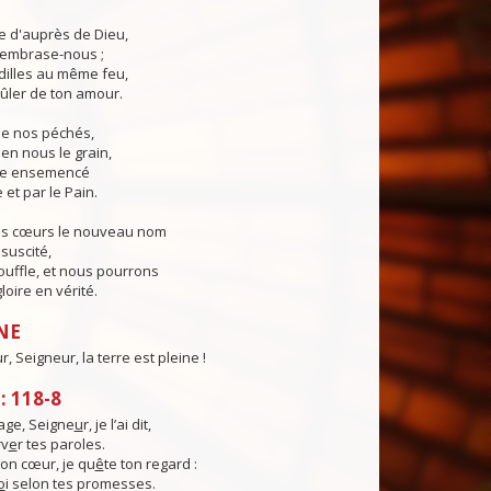
ie d'auprès de Dieu,
, embrase-nous ;
illes au même feu,
ûler de ton amour.
 de nos péchés,
en nous le grain,
ie ensemencé
 et par le Pain.
os cœurs le nouveau nom
suscité,
ouffle, et nous pourrons
loire en vérité.
NE
, Seigneur, la terre est pleine !
 118-8
ge, Seigne
u
r, je l’ai dit,
rv
e
r tes paroles.
on cœur, je qu
ê
te ton regard :
o
i selon tes promesses.