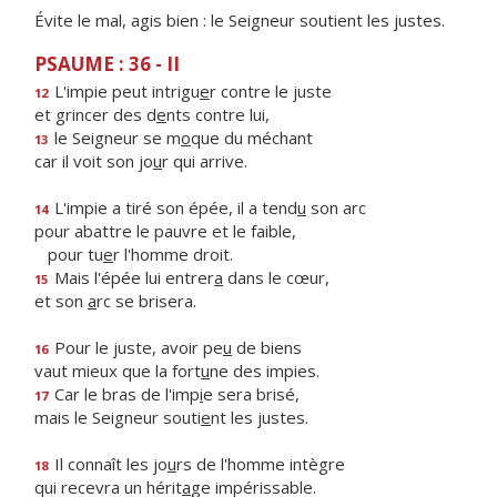
Évite le mal, agis bien : le Seigneur soutient les justes.
PSAUME : 36 - II
L'impie peut intrigu
e
r contre le juste
12
et grincer des d
e
nts contre lui,
le Seigneur se m
o
que du méchant
13
car il voit son jo
u
r qui arrive.
L'impie a tiré son épée, il a tend
u
son arc
14
pour abattre le pauvre et le faible,
pour tu
e
r l'homme droit.
Mais l'épée lui entrer
a
dans le cœur,
15
et son
a
rc se brisera.
Pour le juste, avoir pe
u
de biens
16
vaut mieux que la fort
u
ne des impies.
Car le bras de l'imp
i
e sera brisé,
17
mais le Seigneur souti
e
nt les justes.
Il connaît les jo
u
rs de l'homme intègre
18
qui recevra un hérit
a
ge impérissable.