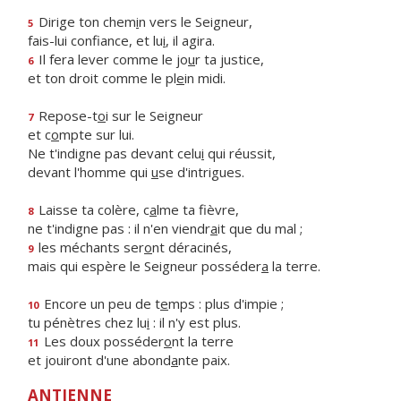
Dirige ton chem
i
n vers le Seigneur,
5
fais-lui confiance, et lu
i
, il agira.
Il fera lever comme le jo
u
r ta justice,
6
et ton droit comme le pl
e
in midi.
Repose-t
o
i sur le Seigneur
7
et c
o
mpte sur lui.
Ne t'indigne pas devant celu
i
qui réussit,
devant l'homme qui
u
se d'intrigues.
Laisse ta colère, c
a
lme ta fièvre,
8
ne t'indigne pas : il n'en viendr
a
it que du mal ;
les méchants ser
o
nt déracinés,
9
mais qui espère le Seigneur posséder
a
la terre.
Encore un peu de t
e
mps : plus d'impie ;
10
tu pénètres chez lu
i
: il n'y est plus.
Les doux posséder
o
nt la terre
11
et jouiront d'une abond
a
nte paix.
ANTIENNE