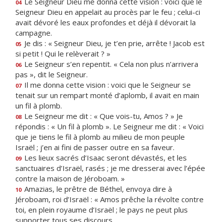
Le Seigneur Dieu me donna cette vision : voici que le
04
Seigneur Dieu en appelait au procès par le feu ; celui-ci
avait dévoré les eaux profondes et déjà il dévorait la
campagne.
Je dis : « Seigneur Dieu, je t’en prie, arrête ! Jacob est
05
si petit ! Qui le relèverait ? »
Le Seigneur s’en repentit. « Cela non plus n’arrivera
06
pas », dit le Seigneur.
Il me donna cette vision : voici que le Seigneur se
07
tenait sur un rempart monté d’aplomb, il avait en main
un fil à plomb.
Le Seigneur me dit : « Que vois-tu, Amos ? » Je
08
répondis : « Un fil à plomb ». Le Seigneur me dit : « Voici
que je tiens le fil à plomb au milieu de mon peuple
Israël ; j’en ai fini de passer outre en sa faveur.
Les lieux sacrés d’Isaac seront dévastés, et les
09
sanctuaires d’Israël, rasés ; je me dresserai avec l’épée
contre la maison de Jéroboam. »
Amazias, le prêtre de Béthel, envoya dire à
10
Jéroboam, roi d’Israël : « Amos prêche la révolte contre
toi, en plein royaume d’Israël ; le pays ne peut plus
supporter tous ses discours,