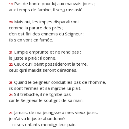
Pas de honte pour lu
i
aux mauvais jours ;
19
aux temps de famine, il ser
a
rassasié.
Mais oui, les imp
i
es disparaîtront
20
comme la par
u
re des prés ;
c'en est fini des ennem
i
s du Seigneur :
ils s'en v
o
nt en fumée.
L'impie empr
u
nte et ne rend pas ;
21
le juste a piti
é
: il donne.
Ceux qu'il bénit posséder
o
nt la terre,
22
ceux qu'il maudit ser
o
nt déracinés.
Quand le Seigneur condu
i
t les pas de l'homme,
23
ils sont fermes et sa m
a
rche lui plaît.
S'il trébuche, il ne t
o
mbe pas
24
car le Seigneur le souti
e
nt de sa main.
Jamais, de ma jeun
e
sse à mes vieux jours,
25
je n'ai vu le juste abandonné
ni ses enfants mendi
e
r leur pain.