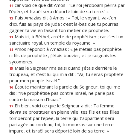
car voici ce que dit Amos : “Le roi Jéroboam périra par
11
l’épée, et Israël sera déporté loin de sa terre.” »
Puis Amazias dit à Amos : « Toi, le voyant, va-t’en
12
d’ici, fuis au pays de Juda ; c’est là-bas que tu pourras
gagner ta vie en faisant ton métier de prophète.
Mais ici, à Béthel, arrête de prophétiser ; car c’est un
13
sanctuaire royal, un temple du royaume. »
Amos répondit à Amazias : « Je n’étais pas prophète
14
ni fils de prophète ; j’étais bouvier, et je soignais les
sycomores.
Mais le Seigneur m’a saisi quand j’étais derrière le
15
troupeau, et c’est lui qui m’a dit : “Va, tu seras prophète
pour mon peuple Israël.”
Écoute maintenant la parole du Seigneur, toi qui me
16
dis : “Ne prophétise pas contre Israël, ne parle pas
contre la maison d’Isaac.”
Eh bien, voici ce que le Seigneur a dit : Ta femme
17
devra se prostituer en pleine ville, tes fils et tes filles
tomberont par l’épée, la terre qui t’appartient sera
partagée au cordeau, toi, tu mourras sur une terre
impure, et Israël sera déporté loin de sa terre. »