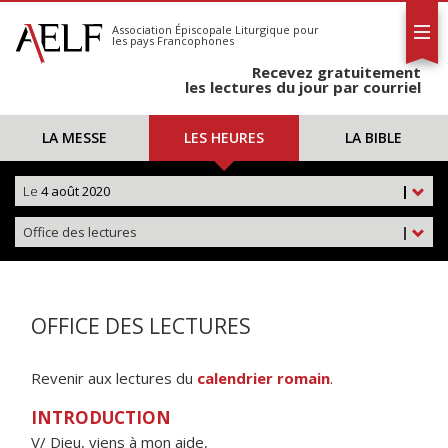
L'AELF
S'abonner
Association Épiscopale Liturgique
pour
les pays Francophones
Calendrier
Recevez gratuitement
Contact
les lectures du jour par courriel
LA MESSE
LES HEURES
LA BIBLE
Le
4 août 2020
|
Office des lectures
|
OFFICE DES LECTURES
Revenir aux lectures du
calendrier romain
.
INTRODUCTION
V/ Dieu, viens à mon aide,