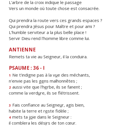
L'arbre de la croix indique le passage
Vers un monde où toute chose est consacrée.
Qui prendra la route vers ces grands espaces ?
Qui prendra Jésus pour Maître et pour ami ?
L'humble serviteur a la plus belle place !
Servir Dieu rend l'homme libre comme lui.
ANTIENNE
Remets ta vie au Seigneur, il la conduira.
PSAUME : 36 - I
Ne t'indigne pas à la v
u
e des méchants,
1
n'envie pas les g
e
ns malhonnêtes ;
aussi vite que l'h
e
rbe, ils se fanent ;
2
comme la verd
u
re, ils se flétrissent.
Fais confiance au Seigne
u
r, agis bien,
3
habite la terre et r
e
ste fidèle ;
mets ta j
o
ie dans le Seigneur :
4
il comblera les dés
i
rs de ton cœur.