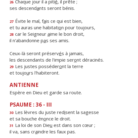
Chaque jour il a piti
é
, il prête ;
26
ses descend
a
nts seront bénis.
Évite le mal, f
a
is ce qui est bien,
27
et tu auras une habitati
o
n pour toujours,
car le Seigneur
a
ime le bon droit,
28
il n'abandonne p
a
s ses amis.
Ceux-là seront préserv
é
s à jamais,
les descendants de l'impie ser
o
nt déracinés.
Les justes posséder
o
nt la terre
29
et toujo
u
rs l'habiteront.
ANTIENNE
Espère en Dieu et garde sa route.
PSAUME : 36 - III
Les lèvres du juste red
i
sent la sagesse
30
et sa bouche én
o
nce le droit.
La loi de son Die
u
est dans son cœur ;
31
il va, sans cr
a
indre les faux pas.