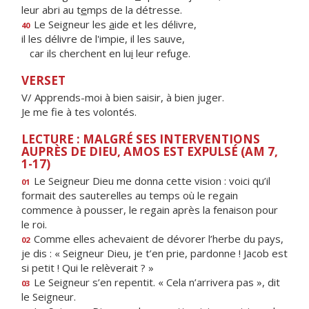
leur abri au t
e
mps de la détresse.
Le Seigneur les
a
ide et les délivre,
40
il les délivre de l'impie, il les sauve,
car ils cherchent en lu
i
leur refuge.
VERSET
V/ Apprends-moi à bien saisir, à bien juger.
Je me fie à tes volontés.
LECTURE : MALGRÉ SES INTERVENTIONS
AUPRÈS DE DIEU, AMOS EST EXPULSÉ (AM 7,
1-17)
Le Seigneur Dieu me donna cette vision : voici qu’il
01
formait des sauterelles au temps où le regain
commence à pousser, le regain après la fenaison pour
le roi.
Comme elles achevaient de dévorer l’herbe du pays,
02
je dis : « Seigneur Dieu, je t’en prie, pardonne ! Jacob est
si petit ! Qui le relèverait ? »
Le Seigneur s’en repentit. « Cela n’arrivera pas », dit
03
le Seigneur.