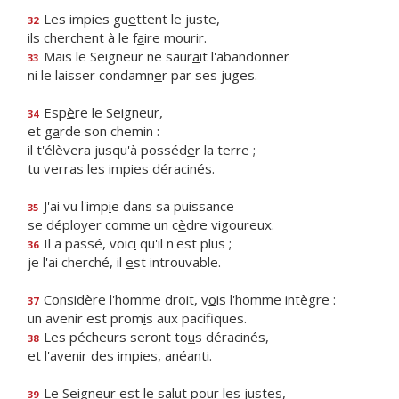
Les impies gu
e
ttent le juste,
32
ils cherchent à le f
a
ire mourir.
Mais le Seigneur ne saur
a
it l'abandonner
33
ni le laisser condamn
e
r par ses juges.
Esp
è
re le Seigneur,
34
et g
a
rde son chemin :
il t'élèvera jusqu'à posséd
e
r la terre ;
tu verras les imp
i
es déracinés.
J'ai vu l'imp
i
e dans sa puissance
35
se déployer comme un c
è
dre vigoureux.
Il a passé, voic
i
qu'il n'est plus ;
36
je l'ai cherché, il
e
st introuvable.
Considère l'homme droit, v
o
is l'homme intègre :
37
un avenir est prom
i
s aux pacifiques.
Les pécheurs seront to
u
s déracinés,
38
et l'avenir des imp
i
es, anéanti.
Le Seigneur est le sal
u
t pour les justes,
39