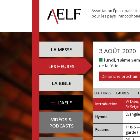
Association Épiscopale Lit
pour les pays Francophon
LA MESSE
3 AOÛT 2020
lundi, 18ème Se
de la férie
LES HEURES
Dimanche prochain
LA BIBLE
LECTURES
LAUDES
T
V/ Dieu,
L'AELF
Introduction
R/ Seign
Évangil
...
Hymne
VIDÉOS &
PODCASTS
118-6 —
Psaume
garde !
39 - I —