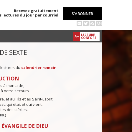
Recevez gratuitement
S'ABONNER
s lectures du jour par courriel
API
LECTURE
A+
CONFORT
 DE SEXTE
 lectures du
calendrier romain
.
UCTION
ns à mon aide,
 à notre secours.
e, et au Fils et au Saint-Esprit,
st, qui était et qui vient,
cles des siècles.
ia.)
 ÉVANGILE DE DIEU