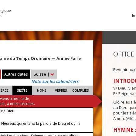
urgique
le
es
OFFICE
maine du Temps Ordinaire — Année Paire
Revenir aux
Autres dates
Suisse
|
INTROD
Note sur les calendriers
V/ Dieu, vie
IERCE
SEXTE
NONE
VÊPRES
COMPLIES
R/ Seigneur,
 viens à mon aide,
Gloire au Pèr
eur, à notre secours.
au Dieu qui e
e de Dieu
pour les siè
Amen. (Allélu
 Heureux qui entend la parole de Dieu et qui la
HYMNE :
 Voici que je viens, Seigneur, pour accomplir ta