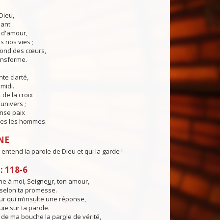
Dieu,
lant
t d'amour,
 nos vies ;
fond des cœurs,
ransforme.
te clarté,
midi.
 de la croix
'univers ;
nse paix
es les hommes.
NE
entend la parole de Dieu et qui la garde !
 118-6
e à moi, Seigne
u
r, ton amour,
, selon ta promesse.
ur qui m’ins
u
lte une réponse,
u
i
e sur ta parole.
 de ma bouche la par
o
le de vérité,