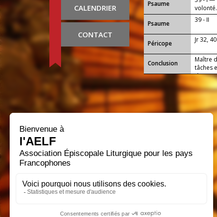
Psaume
CALENDRIER
volonté
39 - II
Psaume
CONTACT
Jr 32, 40
Péricope
Maître d
Conclusion
tâches e
du jour 
notre S