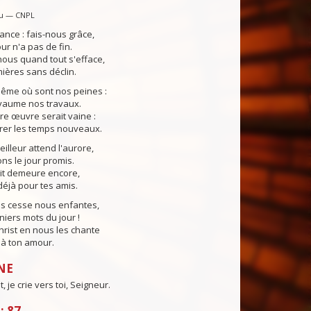
u — CNPL
ance : fais-nous grâce,
our n'a pas de fin.
ous quand tout s'efface,
ières sans déclin.
même où sont nos peines :
yaume nos travaux.
tre œuvre serait vaine :
rer les temps nouveaux.
lleur attend l'aurore,
s le jour promis.
uit demeure encore,
éjà pour tes amis.
ns cesse nous enfantes,
niers mots du jour !
Christ en nous les chante
e à ton amour.
NE
 je crie vers toi, Seigneur.
: 87