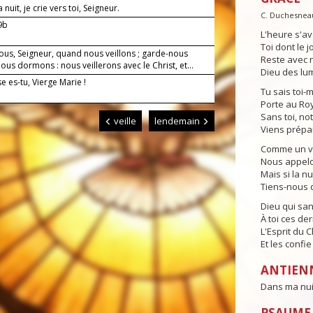
nuit, je crie vers toi, Seigneur.
C. Duchesnea
-9b
L'heure s'av
Toi dont le j
ous, Seigneur, quand nous veillons ; garde-nous
Reste avec n
us dormons : nous veillerons avec le Christ, et...
Dieu des lum
 es-tu, Vierge Marie !
Tu sais toi-
Porte au Ro
Sans toi, no
veille
lendemain
Viens prépa
Comme un vei
Nous appelon
Mais si la n
Tiens-nous d
Dieu qui sa
À toi ces der
L'Esprit du 
Et les confi
ANTIEN
Dans ma nuit,
PSAUME 