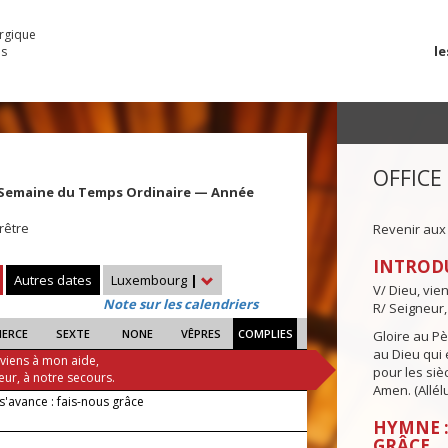
urgique
le
es
OFFICE
 Semaine du Temps Ordinaire — Année
rêtre
Revenir aux
INTROD
Autres dates
Luxembourg
|
V/ Dieu, vie
Note sur les calendriers
R/ Seigneur,
IERCE
SEXTE
NONE
VÊPRES
COMPLIES
Gloire au Pèr
au Dieu qui e
 viens à mon aide,
pour les siè
eur, à notre secours.
Amen. (Allélu
s'avance : fais-nous grâce
HYMNE :
GRÂCE