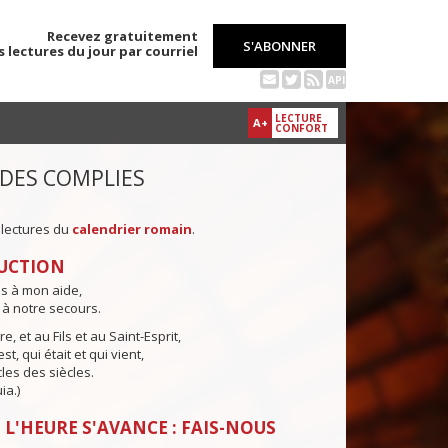
Recevez gratuitement
S'ABONNER
s lectures du jour par courriel
API
LECTURE
A+
CONFORT
 DES COMPLIES
 lectures du
calendrier romain
.
UCTION
ns à mon aide,
 à notre secours.
e, et au Fils et au Saint-Esprit,
st, qui était et qui vient,
cles des siècles.
ia.)
 L'HEURE S'AVANCE : FAIS-NOUS