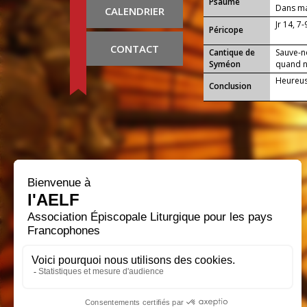
Psaume
Dans ma 
CALENDRIER
Jr 14, 7
Péricope
CONTACT
Cantique de
Sauve-n
Syméon
quand no
Heureuse
Conclusion