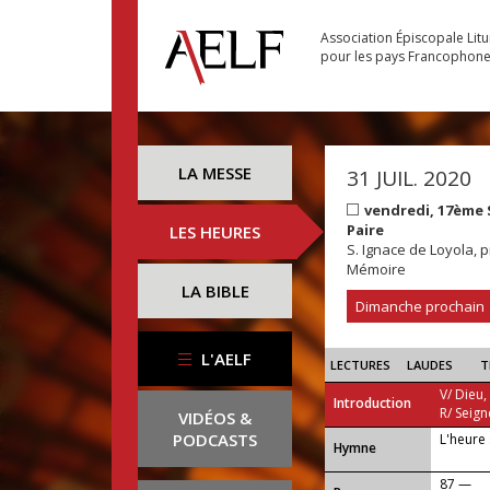
Association Épiscopale Lit
pour les pays Francophon
LA MESSE
31 JUIL. 2020
vendredi, 17ème
Paire
LES HEURES
S. Ignace de Loyola, p
Mémoire
LA BIBLE
Dimanche prochain
L'AELF
LECTURES
LAUDES
T
V/ Dieu,
Introduction
R/ Seign
VIDÉOS &
PODCASTS
L'heure 
...
Hymne
87 —