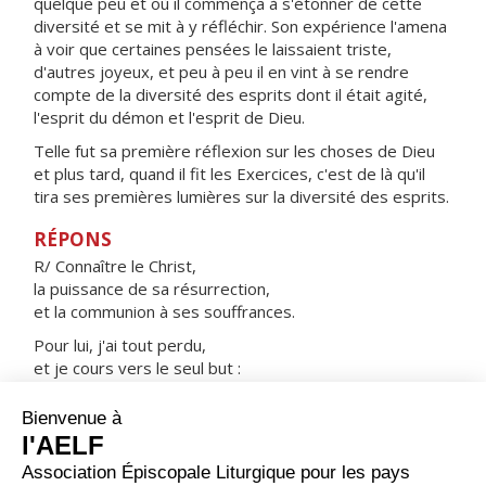
quelque peu et où il commença à s'étonner de cette
diversité et se mit à y réfléchir. Son expérience l'amena
à voir que certaines pensées le laissaient triste,
d'autres joyeux, et peu à peu il en vint à se rendre
compte de la diversité des esprits dont il était agité,
l'esprit du démon et l'esprit de Dieu.
Telle fut sa première réflexion sur les choses de Dieu
et plus tard, quand il fit les Exercices, c'est de là qu'il
tira ses premières lumières sur la diversité des esprits.
RÉPONS
R/ Connaître le Christ,
la puissance de sa résurrection,
et la communion à ses souffrances.
Pour lui, j'ai tout perdu,
et je cours vers le seul but :
Lui, le premier, m'a saisi,
de tout mon élan, je veux le saisir.
ORAISON