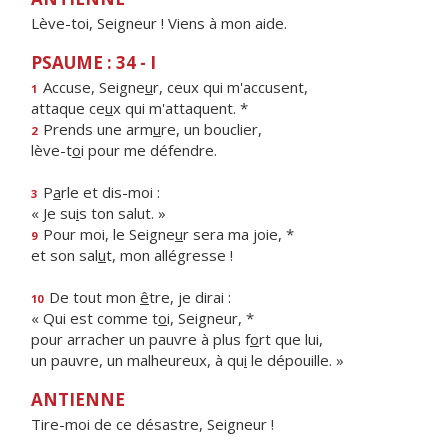
Lève-toi, Seigneur ! Viens à mon aide.
PSAUME : 34 - I
Accuse, Seigne
u
r, ceux qui m'accusent,
1
attaque ce
u
x qui m'attaquent. *
Prends une arm
u
re, un bouclier,
2
lève-t
o
i pour me défendre.
P
a
rle et dis-moi :
3
« Je su
i
s ton salut. »
Pour moi, le Seigne
u
r sera ma joie, *
9
et son sal
u
t, mon allégresse !
De tout mon
ê
tre, je dirai :
10
« Qui est comme t
o
i, Seigneur, *
pour arracher un pauvre à plus f
o
rt que lui,
un pauvre, un malheureux, à qu
i
le dépouille. »
ANTIENNE
Tire-moi de ce désastre, Seigneur !