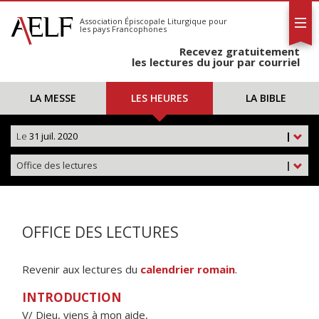
L'AELF
S'abonner
Association Épiscopale Liturgique
pour
les pays Francophones
Calendrier
Recevez gratuitement
Contact
les lectures du jour par courriel
LA MESSE
LES HEURES
LA BIBLE
Le
31 juil. 2020
|
Office des lectures
|
OFFICE DES LECTURES
Revenir aux lectures du
calendrier romain
.
INTRODUCTION
V/ Dieu, viens à mon aide,