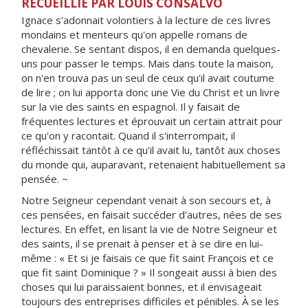
RECUEILLIE PAR LOUIS CONSALVO
Ignace s'adonnait volontiers à la lecture de ces livres
mondains et menteurs qu'on appelle romans de
chevalerie. Se sentant dispos, il en demanda quelques-
uns pour passer le temps. Mais dans toute la maison,
on n'en trouva pas un seul de ceux qu'il avait coutume
de lire ; on lui apporta donc une Vie du Christ et un livre
sur la vie des saints en espagnol. Il y faisait de
fréquentes lectures et éprouvait un certain attrait pour
ce qu'on y racontait. Quand il s'interrompait, il
réfléchissait tantôt à ce qu'il avait lu, tantôt aux choses
du monde qui, auparavant, retenaient habituellement sa
pensée. ~
Notre Seigneur cependant venait à son secours et, à
ces pensées, en faisait succéder d'autres, nées de ses
lectures. En effet, en lisant la vie de Notre Seigneur et
des saints, il se prenait à penser et à se dire en lui-
même : « Et si je faisais ce que fit saint François et ce
que fit saint Dominique ? » Il songeait aussi à bien des
choses qui lui paraissaient bonnes, et il envisageait
toujours des entreprises difficiles et pénibles. À se les