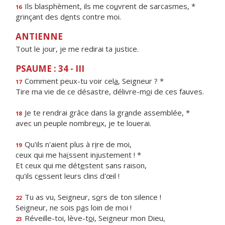
Ils blasphèment, ils me co
u
vrent de sarcasmes, *
16
grinçant des d
e
nts contre moi.
ANTIENNE
Tout le jour, je me redirai ta justice.
PSAUME : 34 - III
Comment peux-tu voir cel
a
, Seigneur ? *
17
Tire ma vie de ce désastre, délivre-m
o
i de ces fauves.
Je te rendrai grâce dans la gr
a
nde assemblée, *
18
avec un peuple nombre
u
x, je te louerai.
Qu'ils n'aient plus à r
i
re de moi,
19
ceux qui me ha
ï
ssent injustement ! *
Et ceux qui me dét
e
stent sans raison,
qu'ils c
e
ssent leurs clins d'œil !
Tu as vu, Seigneur, s
o
rs de ton silence !
22
Seigneur, ne sois p
a
s loin de moi !
Réveille-toi, lève-t
o
i, Seigneur mon Dieu,
23