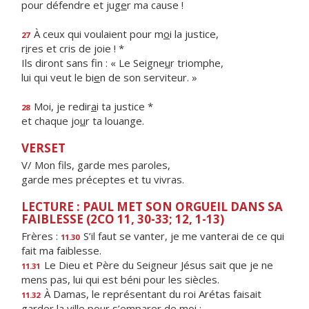
pour défendre et jug
e
r ma cause !
À ceux qui voulaient pour m
o
i la justice,
27
r
i
res et cris de joie ! *
Ils diront sans fin : « Le Seigne
u
r triomphe,
lui qui veut le bi
e
n de son serviteur. »
Moi, je redir
a
i ta justice *
28
et chaque jo
u
r ta louange.
VERSET
V/ Mon fils, garde mes paroles,
garde mes préceptes et tu vivras.
LECTURE : PAUL MET SON ORGUEIL DANS SA
FAIBLESSE (2CO 11, 30-33; 12, 1-13)
Frères :
S’il faut se vanter, je me vanterai de ce qui
11.30
fait ma faiblesse.
Le Dieu et Père du Seigneur Jésus sait que je ne
11.31
mens pas, lui qui est béni pour les siècles.
À Damas, le représentant du roi Arétas faisait
11.32
garder la ville pour s’emparer de moi ;