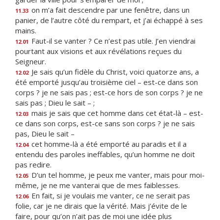
on m’a fait descendre par une fenêtre, dans un
11.33
panier, de l’autre côté du rempart, et j’ai échappé à ses
mains.
Faut-il se vanter ? Ce n’est pas utile. J’en viendrai
12.01
pourtant aux visions et aux révélations reçues du
Seigneur.
Je sais qu’un fidèle du Christ, voici quatorze ans, a
12.02
été emporté jusqu’au troisième ciel – est-ce dans son
corps ? je ne sais pas ; est-ce hors de son corps ? je ne
sais pas ; Dieu le sait – ;
mais je sais que cet homme dans cet état-là – est-
12.03
ce dans son corps, est-ce sans son corps ? je ne sais
pas, Dieu le sait –
cet homme-là a été emporté au paradis et il a
12.04
entendu des paroles ineffables, qu’un homme ne doit
pas redire.
D’un tel homme, je peux me vanter, mais pour moi-
12.05
même, je ne me vanterai que de mes faiblesses.
En fait, si je voulais me vanter, ce ne serait pas
12.06
folie, car je ne dirais que la vérité. Mais j’évite de le
faire, pour qu’on n’ait pas de moi une idée plus