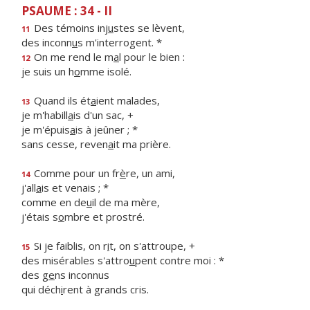
PSAUME : 34 - II
Des témoins inj
u
stes se lèvent,
11
des inconn
u
s m'interrogent. *
On me rend le m
a
l pour le bien :
12
je suis un h
o
mme isolé.
Quand ils ét
a
ient malades,
13
je m'habill
a
is d'un sac, +
je m'épuis
a
is à jeûner ; *
sans cesse, reven
a
it ma prière.
Comme pour un fr
è
re, un ami,
14
j'all
a
is et venais ; *
comme en de
u
il de ma mère,
j'étais s
o
mbre et prostré.
Si je faiblis, on r
i
t, on s'attroupe, +
15
des misérables s'attro
u
pent contre moi : *
des g
e
ns inconnus
qui déch
i
rent à grands cris.