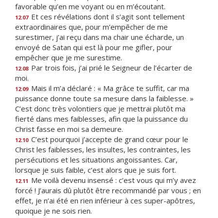
favorable qu’en me voyant ou en m’écoutant.
Et ces révélations dont il s’agit sont tellement
12.07
extraordinaires que, pour m’empêcher de me
surestimer, j’ai reçu dans ma chair une écharde, un
envoyé de Satan qui est là pour me gifler, pour
empêcher que je me surestime.
Par trois fois, j’ai prié le Seigneur de l’écarter de
12.08
moi.
Mais il m’a déclaré : « Ma grâce te suffit, car ma
12.09
puissance donne toute sa mesure dans la faiblesse. »
C’est donc très volontiers que je mettrai plutôt ma
fierté dans mes faiblesses, afin que la puissance du
Christ fasse en moi sa demeure.
C’est pourquoi j’accepte de grand cœur pour le
12.10
Christ les faiblesses, les insultes, les contraintes, les
persécutions et les situations angoissantes. Car,
lorsque je suis faible, c’est alors que je suis fort.
Me voilà devenu insensé : c’est vous qui m’y avez
12.11
forcé ! J’aurais dû plutôt être recommandé par vous ; en
effet, je n’ai été en rien inférieur à ces super-apôtres,
quoique je ne sois rien.