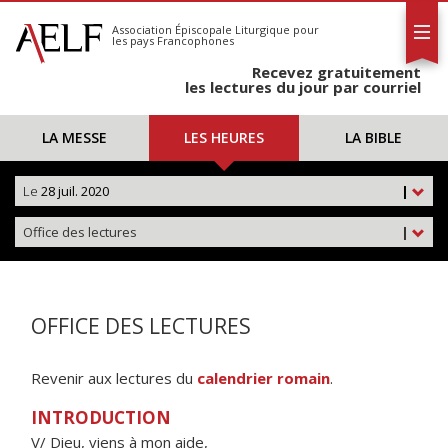
L'AELF
S'abonner
Association Épiscopale Liturgique
pour
les pays Francophones
Calendrier
Recevez gratuitement
Contact
les lectures du jour par courriel
LA MESSE
LES HEURES
LA BIBLE
Le
28 juil. 2020
|
Office des lectures
|
OFFICE DES LECTURES
Revenir aux lectures du
calendrier romain
.
INTRODUCTION
V/ Dieu, viens à mon aide,