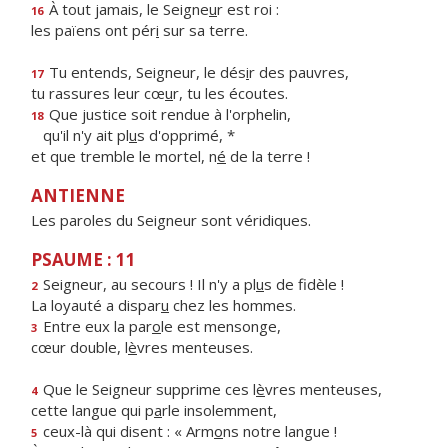
À tout jamais, le Seigne
u
r est roi :
16
les païens ont pér
i
sur sa terre.
Tu entends, Seigneur, le dés
i
r des pauvres,
17
tu rassures leur cœ
u
r, tu les écoutes.
Que justice soit rendue à l'orphelin,
18
qu'il n'y ait pl
u
s d'opprimé, *
et que tremble le mortel, n
é
de la terre !
ANTIENNE
Les paroles du Seigneur sont véridiques.
PSAUME : 11
Seigneur, au secours ! Il n'y a pl
u
s de fidèle !
2
La loyauté a dispar
u
chez les hommes.
Entre eux la par
o
le est mensonge,
3
cœur double, l
è
vres menteuses.
Que le Seigneur supprime ces l
è
vres menteuses,
4
cette langue qui p
a
rle insolemment,
ceux-là qui disent : « Arm
o
ns notre langue !
5