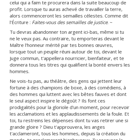
celui qui a faim te procurera dans la suite beaucoup de
profit. Lorsque tu auras achevé de travailler la terre,
alors commenceront les semailles célestes. Comme dit
l'Écriture :
Faites-vous des semailles de justice
. ~
Tu devras abandonner ton argent ici-bas, même si tu
ne le veux pas. Au contraire, tu emporteras devant le
Maître l'honneur mérité par tes bonnes œuvres,
lorsque tout un peuple réuni autour de toi, devant le
Juge commun, t'appellera nourricier, bienfaiteur, et te
donnera tous les titres qui qualifient la bonté envers les
hommes.
Ne vois-tu pas, au théâtre, des gens qui jettent leur
fortune à des champions de boxe, à des comédiens, à
des hommes qui luttent avec les bêtes fauves et dont
le seul aspect inspire le dégoût ? Ils font ces
prodigalités pour la gloriole d'un moment, pour recevoir
les acclamations et les applaudissements de la foule. Et
toi, tu restreins les dépenses dont tu vas retirer une si
grande gloire ? Dieu t'approuvera, les anges
t'acclameront, tous les hommes, depuis la création du