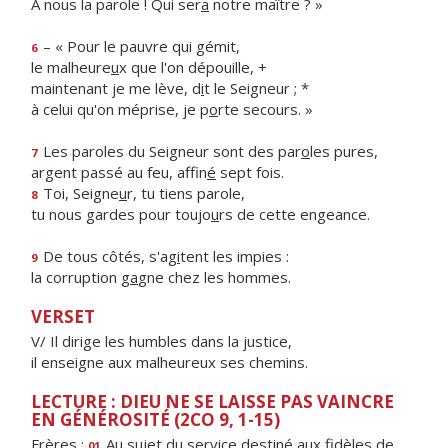
À nous la parole ! Qui ser
a
notre maître ? »
– « Pour le pauvre qui gémit,
6
le malheure
u
x que l'on dépouille, +
maintenant je me lève, d
i
t le Seigneur ; *
à celui qu'on méprise, je p
o
rte secours. »
Les paroles du Seigneur sont des par
o
les pures,
7
argent passé au feu, affin
é
sept fois.
Toi, Seigne
u
r, tu tiens parole,
8
tu nous gardes pour toujo
u
rs de cette engeance.
De tous côtés, s'ag
i
tent les impies :
9
la corruption g
a
gne chez les hommes.
VERSET
V/ Il dirige les humbles dans la justice,
il enseigne aux malheureux ses chemins.
LECTURE : DIEU NE SE LAISSE PAS VAINCRE
EN GÉNÉROSITÉ (2CO 9, 1-15)
Frères :
Au sujet du service destiné aux fidèles de
01