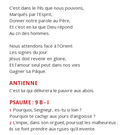
C'est dans le Fils que nous pouvons,
Marqués par l'Esprit,
Donner notre parole au Père,
Et c'est en lui que Dieu répond
Au cri des hommes.
Nous attendons face à l'Orient
Les signes du Jour:
Jésus doit revenir en gloire,
Et l'amour seul peut dans nos vies
Gagner sa Pâque.
ANTIENNE
C'est lui qui délivrera le pauvre aux abois.
PSAUME : 9 B - I
Pourquoi, Seigne
u
r, es-tu si loin ?
1
Pourquoi te cach
e
r aux jours d'angoisse ?
L'impie, dans son orgueil, poursu
i
t les malheureux :
2
ils se font prendre aux r
u
ses qu'il invente.