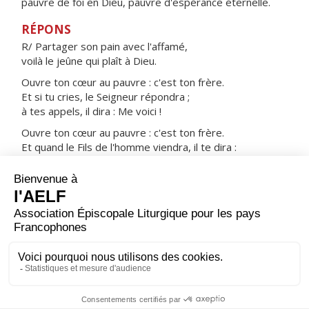
pauvre de foi en Dieu, pauvre d'espérance éternelle.
RÉPONS
R/ Partager son pain avec l'affamé,
voilà le jeûne qui plaît à Dieu.
Ouvre ton cœur au pauvre : c'est ton frère.
Et si tu cries, le Seigneur répondra ;
à tes appels, il dira : Me voici !
Ouvre ton cœur au pauvre : c'est ton frère.
Et quand le Fils de l'homme viendra, il te dira :
J'avais faim et tu m'as donné à manger.
ORAISON
Dieu éternel et tout-puissant, augmente en nous la foi,
l'espérance et la charité ; et pour que nous puissions
obtenir ce que tu promets, fais-nous aimer ce que tu
commandes.