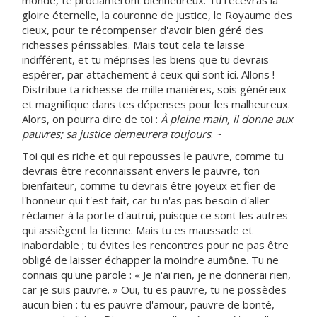
monde, te proclameront bienheureux. Tu recevras la
gloire éternelle, la couronne de justice, le Royaume des
cieux, pour te récompenser d'avoir bien géré des
richesses périssables. Mais tout cela te laisse
indifférent, et tu méprises les biens que tu devrais
espérer, par attachement à ceux qui sont ici. Allons !
Distribue ta richesse de mille manières, sois généreux
et magnifique dans tes dépenses pour les malheureux.
Alors, on pourra dire de toi :
À pleine main, il donne aux
pauvres; sa justice demeurera toujours
. ~
Toi qui es riche et qui repousses le pauvre, comme tu
devrais être reconnaissant envers le pauvre, ton
bienfaiteur, comme tu devrais être joyeux et fier de
l'honneur qui t'est fait, car tu n'as pas besoin d'aller
réclamer à la porte d'autrui, puisque ce sont les autres
qui assiègent la tienne. Mais tu es maussade et
inabordable ; tu évites les rencontres pour ne pas être
obligé de laisser échapper la moindre aumône. Tu ne
connais qu'une parole : « Je n'ai rien, je ne donnerai rien,
car je suis pauvre. » Oui, tu es pauvre, tu ne possèdes
aucun bien : tu es pauvre d'amour, pauvre de bonté,