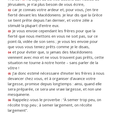
Jérusalem, je n’ai plus besoin de vous écrire,
car je connais votre ardeur et, pour vous, j’en tire
02
fierté devant les Macédoniens. Je leur dis que la Grèce
se tient prête depuis l’an dernier, et votre zèle a
stimulé la plupart d’entre eux.
Je vous envoie cependant les frères pour que la
03
fierté que nous mettons en vous ne soit pas, sur ce
point-là, vidée de son sens ; je vous les envoie pour
que vous vous teniez prêts comme je le disais,
et pour éviter que, si jamais des Macédoniens
04
viennent avec moi et ne vous trouvent pas prêts, cette
situation ne tourne à notre honte – sans parler de la
vôtre !
J’ai donc estimé nécessaire d’inviter les frères à nous
05
devancer chez vous, et à organiser d’avance votre
largesse, promise depuis longtemps : ainsi, quand elle
sera préparée, ce sera une vraie largesse, et non une
mesquinerie.
Rappelez-vous le proverbe : “À semer trop peu, on
06
récolte trop peu ; à semer largement, on récolte
largement”.