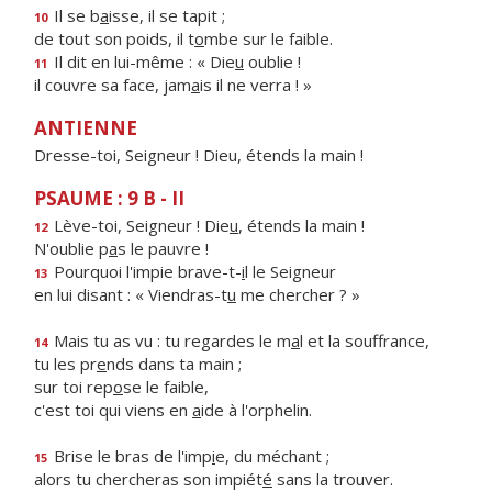
Il se b
a
isse, il se tapit ;
10
de tout son poids, il t
o
mbe sur le faible.
Il dit en lui-même : « Die
u
oublie !
11
il couvre sa face, jam
a
is il ne verra ! »
ANTIENNE
Dresse-toi, Seigneur ! Dieu, étends la main !
PSAUME : 9 B - II
Lève-toi, Seigneur ! Die
u
, étends la main !
12
N'oublie p
a
s le pauvre !
Pourquoi l'impie brave-t-
i
l le Seigneur
13
en lui disant : « Viendras-t
u
me chercher ? »
Mais tu as vu : tu regardes le m
a
l et la souffrance,
14
tu les pr
e
nds dans ta main ;
sur toi rep
o
se le faible,
c'est toi qui viens en
a
ide à l'orphelin.
Brise le bras de l'imp
i
e, du méchant ;
15
alors tu chercheras son impiét
é
sans la trouver.