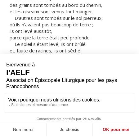
des grains sont tombés au bord du chemin,
et les oiseaux sont venus tout manger.
D’autres sont tombés sur le sol pierreux,
où ils n’avaient pas beaucoup de terre ;
ils ont levé aussitôt,
parce que la terre était peu profonde.
Le soleil s’étant levé, ils ont brûlé
et, faute de racines, ils ont séché.
D’autres sont tombés dans les ronces ;
les ronces ont poussé et les ont étouffés.
D’autres sont tombés dans la bonne terre,
et ils ont donné du fruit
à raison de cent, ou soixante, ou trente pour un.
Celui qui a des oreilles,
qu’il entende ! »
– Acclamons la Parole de Dieu.