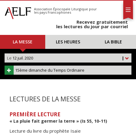
L'AELF
S'abonner
Association Épiscopale Liturgique
pour
les pays Francophones
Calendrier
Recevez gratuitement
Contact
les lectures du jour par courriel
LA MESSE
LES HEURES
LA BIBLE
Le
12 juil. 2020
|
15ème dimanche du Temps Ordinaire
LECTURES DE LA MESSE
PREMIÈRE LECTURE
« La pluie fait germer la terre » (Is 55, 10-11)
Lecture du livre du prophète Isaïe