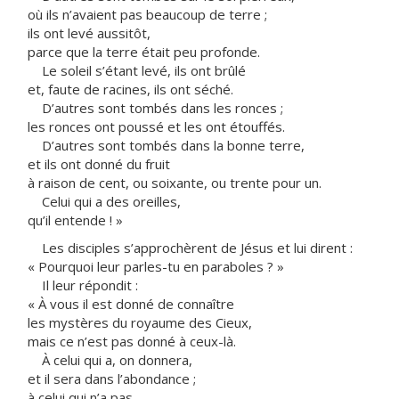
où ils n’avaient pas beaucoup de terre ;
ils ont levé aussitôt,
parce que la terre était peu profonde.
Le soleil s’étant levé, ils ont brûlé
et, faute de racines, ils ont séché.
D’autres sont tombés dans les ronces ;
les ronces ont poussé et les ont étouffés.
D’autres sont tombés dans la bonne terre,
et ils ont donné du fruit
à raison de cent, ou soixante, ou trente pour un.
Celui qui a des oreilles,
qu’il entende ! »
Les disciples s’approchèrent de Jésus et lui dirent :
« Pourquoi leur parles-tu en paraboles ? »
Il leur répondit :
« À vous il est donné de connaître
les mystères du royaume des Cieux,
mais ce n’est pas donné à ceux-là.
À celui qui a, on donnera,
et il sera dans l’abondance ;
à celui qui n’a pas,