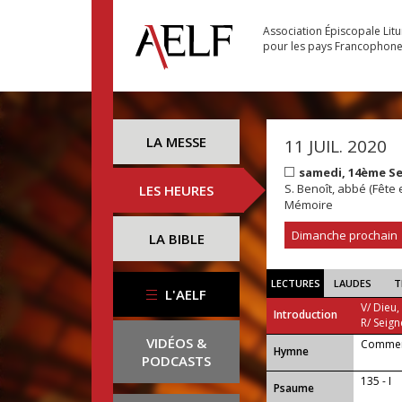
Association Épiscopale Lit
pour les pays Francophon
LA MESSE
11 JUIL. 2020
samedi, 14ème S
S. Benoît, abbé (Fête
LES HEURES
Mémoire
Dimanche prochain
LA BIBLE
LECTURES
LAUDES
T
L'AELF
V/ Dieu,
Introduction
R/ Seign
VIDÉOS &
Comment
...
Hymne
PODCASTS
135 - I
Psaume