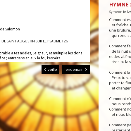
HYMNE :
Syméon le Nv.
Comment es-
et fraîcheur
t de Salomon
une brûlure
qui rend sa
 DE SAINT AUGUSTIN SUR LE PSAUME 126
Comment fai
de la nuit u
orable à tes fidèles, Seigneur, et multiplie les dons
et des abîme
âce ; entretiens en eux la foi, l'espéra...
tires-tu la 
veille
lendemain
Comment la n
Peux-tu vai
porter ta f
et changer l
Comment n'e
nous rends-
Comment nou
et nous ble
Comment peu
rester lent 