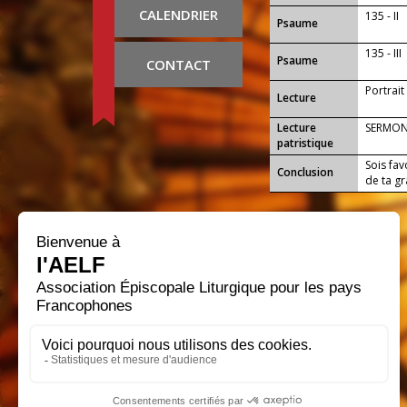
CALENDRIER
135 - II
Psaume
135 - III
Psaume
CONTACT
Portrai
Lecture
Lecture
SERMON
patristique
Sois fav
Conclusion
de ta gr