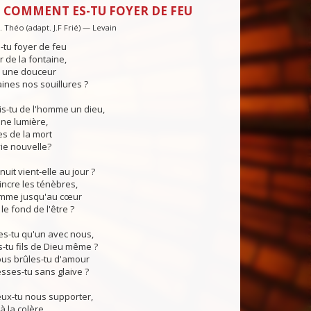
 COMMENT ES-TU FOYER DE FEU
 Théo (adapt. J.F Frié) — Levain
tu foyer de feu
 de la fontaine,
, une douceur
ines nos souillures ?
s-tu de l'homme un dieu,
ne lumière,
s de la mort
vie nouvelle?
uit vient-elle au jour ?
ncre les ténèbres,
lamme jusqu'au cœur
e fond de l'être ?
s-tu qu'un avec nous,
tu fils de Dieu même ?
s brûles-tu d'amour
sses-tu sans glaive ?
x-tu nous supporter,
à la colère,