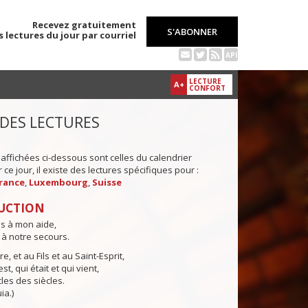
Recevez gratuitement
S'ABONNER
s lectures du jour par courriel
API
LECTURE
A+
CONFORT
 DES LECTURES
 affichées ci-dessous sont celles du calendrier
ce jour, il existe des lectures spécifiques pour :
rance
,
Luxembourg
,
Suisse
UCTION
ns à mon aide,
 à notre secours.
e, et au Fils et au Saint-Esprit,
st, qui était et qui vient,
cles des siècles.
ia.)