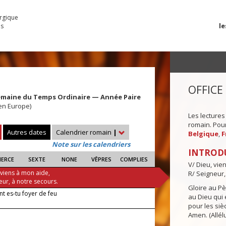
urgique
le
es
OFFICE
emaine du Temps Ordinaire — Année Paire
 en Europe)
Les lectures
romain. Pour 
Autres dates
Calendrier romain
|
Belgique
,
F
Note sur les calendriers
INTROD
IERCE
SEXTE
NONE
VÊPRES
COMPLIES
V/ Dieu, vie
 viens à mon aide,
R/ Seigneur,
eur, à notre secours.
Gloire au Pèr
 es-tu foyer de feu
au Dieu qui e
pour les siè
Amen. (Allélu