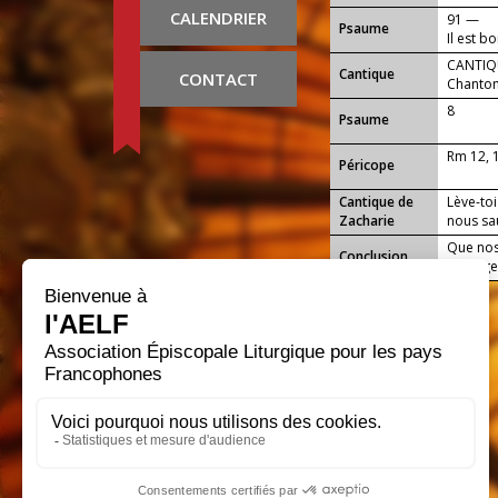
CALENDRIER
91 —
Psaume
Il est b
matin s
CANTIQU
Cantique
CONTACT
Chanton
8
Psaume
Rm 12, 
Péricope
Cantique de
Lève-toi
Zacharie
nous sa
Que nos
Conclusion
louange,