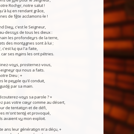
ns de j
o
ie pour le Seigneur,
otre Roch
e
r, notre salut !
u'à lu
i
en rendant grâce,
nes de f
ê
te acclamons-le !
nd Die
u
, c'est le Seigneur,
 au-dess
u
s de tous les dieux :
 main les profonde
u
rs de la terre,
ets des mont
a
gnes sont à lui ;
, c'est lu
i
qui l'a faite,
, car ses m
a
ins les ont pétries.
linez-vo
u
s, prosternez-vous,
Seigne
u
r qui nous a faits.
notre Dieu ; +
s le pe
u
ple qu'il conduit,
guid
é
par sa main.
 écouterez-vo
u
s sa parole ? +
z pas votre cœ
u
r comme au désert,
r de tentati
o
n et de défi,
es m'ont tent
é
et provoqué,
ls avaient v
u
mon exploit.
e ans leur générati
o
n m'a déçu, +