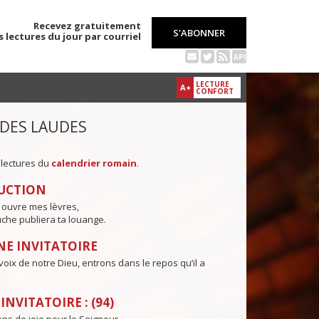
Recevez gratuitement
S'ABONNER
s lectures du jour par courriel
API
LECTURE
A+
CONFORT
 DES LAUDES
 lectures du
calendrier romain
.
UCTION
 ouvre mes lèvres,
che publiera ta louange.
E INVITATOIRE
voix de notre Dieu, entrons dans le repos qu’il a
NVITATOIRE : (94)