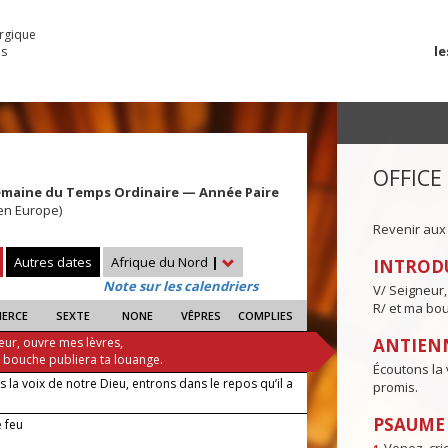
urgique
le
es
OFFICE
emaine du Temps Ordinaire — Année Paire
 en Europe)
Revenir aux
Autres dates
Afrique du Nord
|
INTROD
Note sur les calendriers
V/ Seigneur,
R/ et ma bou
IERCE
SEXTE
NONE
VÊPRES
COMPLIES
eur, ouvre mes lèvres,
ANTIENN
a bouche publiera ta louange.
Écoutons la 
 la voix de notre Dieu, entrons dans le repos qu’il a
promis.
PSAUME I
 feu