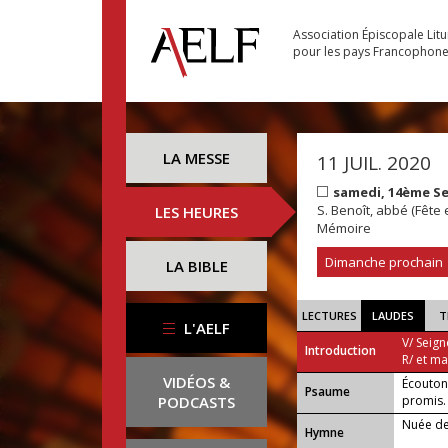
Association Épiscopale Lit
pour les pays Francophon
LA MESSE
11 JUIL. 2020
samedi, 14ème S
S. Benoît, abbé (Fête
LES HEURES
Mémoire
Dimanche prochain
LA BIBLE
LECTURES
LAUDES
T
L'AELF
V/ Seign
Introduction
R/ et m
VIDÉOS &
Écoutons
Psaume
PODCASTS
promis.
Nuée de
Hymne