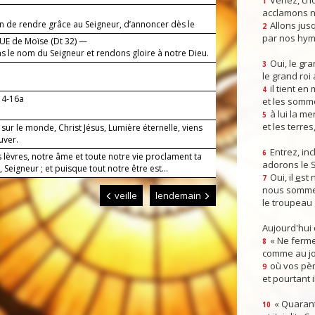
Venez, crio
1
acclamons n
on de rendre grâce au Seigneur, d’annoncer dès le
Allons jusq
2
on amour.
par nos hym
E de Moïse (Dt 32) —
s le nom du Seigneur et rendons gloire à notre Dieu.
Oui, le gra
3
le grand roi
il tient en
4
14-16a
et les somm
à lui la mer
5
et les terres
 sur le monde, Christ Jésus, Lumière éternelle, viens
uver.
Entrez, inc
6
 lèvres, notre âme et toute notre vie proclament ta
adorons le 
 Seigneur ; et puisque tout notre être est...
Oui, il
e
st 
7
nous somme
veille
lendemain
le troupeau 
Aujourd'hui
« Ne ferme
8
comme au jou
où vos pèr
9
et pourtant i
« Quarant
10