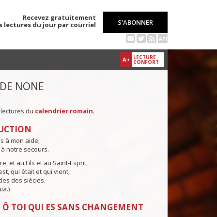
Recevez gratuitement
S'ABONNER
s lectures du jour par courriel
API
LECTURE
A+
CONFORT
 DE NONE
 lectures du
calendrier romain
.
UCTION
ns à mon aide,
 à notre secours.
e, et au Fils et au Saint-Esprit,
st, qui était et qui vient,
cles des siècles.
ia.)
 Ô TOI QUI ES SANS CHANGEMENT