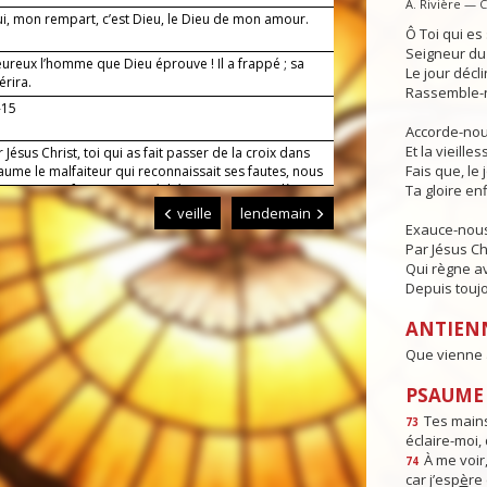
A. Rivière — 
i, mon rempart, c’est Dieu, le Dieu de mon amour.
Ô Toi qui e
Seigneur du 
ureux l’homme que Dieu éprouve ! Il a frappé ; sa
Le jour déclin
érira.
Rassemble-n
-15
Accorde-nous
Et la vieille
 Jésus Christ, toi qui as fait passer de la croix dans
Fais que, le 
ume le malfaiteur qui reconnaissait ses fautes, nous
lions en confessant nos péchés : ouvre-nous, dès
Ta gloire enf
rt, les portes du paradis. Toi qui règnes pour les
veille
lendemain
des siècles. Amen.
Exauce-nous
Par Jésus Ch
Qui règne av
Depuis toujo
ANTIEN
Que vienne à
PSAUME :
Tes mains
73
éclaire-moi,
À me voir,
74
car j’esp
è
re 