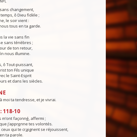
CNPL
s sans changement,
temps, ô Dieu fidèle ;
e, le soir vient :
ous tous en ta garde.
 la vie sans fin
sse sans ténèbres ;
jour de ton retour,
in nous illumine.
, ô Tout-puissant,
rist ton Fils unique
ec le Saint-Esprit
urs et dans les siècles.
NE
 moi ta tendresse, et je vivrai.
 118-10
 m’ont façonn
é
, affermi ;
 que j’appr
e
nne tes volontés.
 ceux qui te cr
a
ignent se réjouissent,
en ta parole.