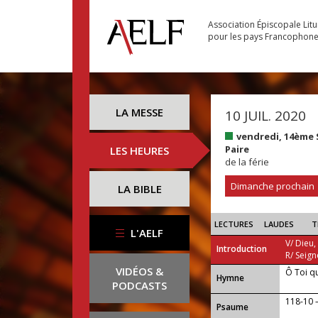
Association Épiscopale Lit
pour les pays Francophon
LA MESSE
10 JUIL. 2020
vendredi, 14ème
Paire
LES HEURES
de la férie
Dimanche prochain
LA BIBLE
LECTURES
LAUDES
T
L'AELF
V/ Dieu,
Introduction
R/ Seign
VIDÉOS &
Ô Toi q
...
Hymne
PODCASTS
118-10 —
Psaume