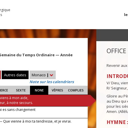
urgique
le
es
OFFICE
 Semaine du Temps Ordinaire — Année
Revenir aux
Autres dates
Monaco
|
INTROD
Note sur les calendriers
V/ Dieu, vie
R/ Seigneur,
IERCE
SEXTE
NONE
VÊPRES
COMPLIES
Gloire au Pèr
 viens à mon aide,
au Dieu qui e
eur, à notre secours.
pour les siè
ui es sans changement
Amen. (Allélu
 Que vienne à moi ta tendresse, et je vivrai.
HYMNE :