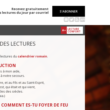
Recevez gratuitement
S'ABONNER
s lectures du jour par courriel
API
LECTURE
A+
CONFORT
 DES LECTURES
 lectures du
calendrier romain
.
UCTION
ns à mon aide,
 à notre secours.
e, et au Fils et au Saint-Esprit,
st, qui était et qui vient,
cles des siècles.
ia.)
 COMMENT ES-TU FOYER DE FEU