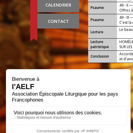
peuple.
CALENDRIER
49 - II —
Psaume
Offrez à
49 - III 
Psaume
CONTACT
C'est la
Le beau
Lecture
Lecture
HOMÉLIE
patristique
SUR LES
Accorde
Conclusion
et d'av