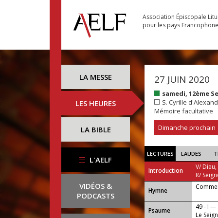
Association Épiscopale Lit
pour les pays Francophon
LA MESSE
27 JUIN 2020
samedi, 12ème S
S. Cyrille d'Alexand
LES HEURES
Mémoire facultative
Dimanche prochain
LA BIBLE
LECTURES
LAUDES
T
L'AELF
V/ Dieu,
Introduction
R/ Seign
VIDÉOS &
Comment
...
Hymne
PODCASTS
49 - I —
Psaume
Le Seign