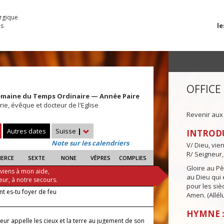
urgique
le
es
OFFICE
emaine du Temps Ordinaire — Année Paire
rie, évêque et docteur de l'Eglise
Revenir aux
Autres dates
Suisse
|
INTROD
Note sur les calendriers
V/ Dieu, vie
R/ Seigneur,
IERCE
SEXTE
NONE
VÊPRES
COMPLIES
Gloire au Pèr
 viens à mon aide,
au Dieu qui e
eur, à notre secours.
pour les siè
 es-tu foyer de feu
Amen. (Allélu
HYMNE :
eur appelle les cieux et la terre au jugement de son