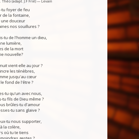
 Théo (adapt. J.F Frié) — Levain
tu foyer de feu
 de la fontaine,
, une douceur
ines nos souillures ?
s-tu de l'homme un dieu,
ne lumière,
s de la mort
vie nouvelle?
uit vient-elle au jour ?
ncre les ténèbres,
lamme jusqu'au cœur
e fond de l'être ?
s-tu qu'un avec nous,
tu fils de Dieu même ?
s brûles-tu d'amour
sses-tu sans glaive ?
x-tu nous supporter,
à la colère,
rs où tu te tiens
 moindres gestes ?