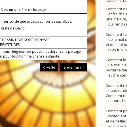
Syméon le Nv.
Comment es-
 Dieu un sacrifice de louange.
et fraîcheur
—
une brûlure
 miséricorde que je veux, et non les sacrifices.
qui rend sa
 geste de David
Comment fai
de la nuit u
 DE SAINT GRÉGOIRE DE NYSSE
et des abîme
 BÉATITUDES
tires-tu la 
-nous, Seigneur, de pouvoir t'adorer sans partage,
oir pour tout homme une vraie charité.
Comment la n
Peux-tu vai
veille
lendemain
porter ta f
et changer l
Comment n'e
nous rends-
Comment nou
et nous ble
Comment peu
rester lent 
et de l'ailleu
voir ici nos