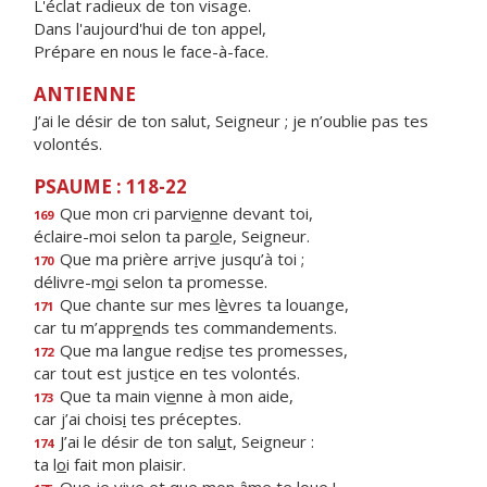
L'éclat radieux de ton visage.
Dans l'aujourd'hui de ton appel,
Prépare en nous le face-à-face.
ANTIENNE
J’ai le désir de ton salut, Seigneur ; je n’oublie pas tes
volontés.
PSAUME : 118-22
Que mon cri parvi
e
nne devant toi,
169
éclaire-moi selon ta par
o
le, Seigneur.
Que ma prière arr
i
ve jusqu’à toi ;
170
délivre-m
o
i selon ta promesse.
Que chante sur mes l
è
vres ta louange,
171
car tu m’appr
e
nds tes commandements.
Que ma langue red
i
se tes promesses,
172
car tout est just
i
ce en tes volontés.
Que ta main vi
e
nne à mon aide,
173
car j’ai chois
i
tes préceptes.
J’ai le désir de ton sal
u
t, Seigneur :
174
ta l
o
i fait mon plaisir.