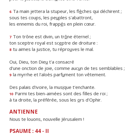
Ta main jettera la stupeur, les fl
è
ches qui déchirent ;
6
sous tes coups, les pe
u
ples s'abattront,
les ennemis du roi, frapp
é
s en plein cœur.
Ton trône est divin, un tr
ô
ne éternel ;
7
ton sceptre royal est sc
e
ptre de droiture :
tu aimes la justice, tu répro
u
ves le mal.
8
Oui, Dieu, ton Die
u
t'a consacré
d'une onction de joie, comme auc
u
n de tes semblables ;
la myrrhe et l'aloès parf
u
ment ton vêtement.
9
Des palais d'ivoire, la mus
i
que t'enchante.
Parmi tes bien-aimées sont des f
lles de roi ;
10
à ta droite, la préférée, sous les
o
rs d'Ophir.
ANTIENNE
Nous te louons, nouvelle Jérusalem !
PSAUME : 44 - II