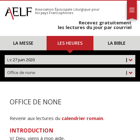
L'AELF
S'abonner
Association Épiscopale Liturgique
pour
les pays Francophones
Calendrier
Recevez gratuitement
Contact
les lectures du jour par courriel
LA MESSE
LES HEURES
LA BIBLE
Le
27 juin 2020
|
Office de none
|
OFFICE DE NONE
Revenir aux lectures du
calendrier romain
.
INTRODUCTION
V/ Dieu, viens à mon aide,