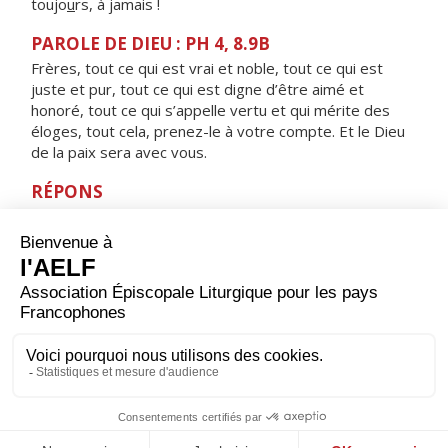
toujo
u
rs, à jamais !
PAROLE DE DIEU : PH 4, 8.9B
Frères, tout ce qui est vrai et noble, tout ce qui est
juste et pur, tout ce qui est digne d’être aimé et
honoré, tout ce qui s’appelle vertu et qui mérite des
éloges, tout cela, prenez-le à votre compte. Et le Dieu
de la paix sera avec vous.
RÉPONS
V/ Je t'exalterai, mon Dieu, mon Roi ;
je bénirai ton nom toujours et à jamais !
ORAISON
Écoute-nous, Seigneur, et accorde-nous la paix
profonde que nous te demandons. Ainsi, en te
cherchant tous les jours de notre vie, et soutenus par la
prière de la Vierge Marie, nous parviendrons sans
encombre jusqu'à toi.