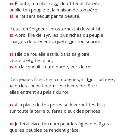
Écoute, ma fille, reg
a
rde et tends l'oreille ;
11
oublie ton peuple et la mais
o
n de ton père :
le roi sera sédu
i
t par ta beauté.
12
Il est ton Seigneur : prosterne-t
o
i devant lui.
Alors, fille de Tyr, les plus r
i
ches du peuple,
13
chargés de présents, quêter
o
nt ton sourire.
Fille de roi, elle est l
à
, dans sa gloire,
14
vêtue d'ét
o
ffes d'or ;
on la conduit, toute par
é
e, vers le roi.
15
Des jeunes filles, ses compagnes, lui f
o
nt cortège ;
on les conduit parmi les ch
a
nts de fête :
16
elles entrent au pal
a
is du roi.
À la place de tes pères se lèver
o
nt tes fils ;
17
sur toute la terre tu feras d'e
u
x des princes.
Je ferai vivre ton nom pour les
â
ges des âges :
18
que les peuples te rendent grâce,