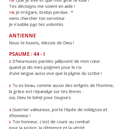
Que je vive et que mon
â
me te loue !
175
Tes décisi
o
ns me soient en aide !
Je m’égare, breb
i
s perdue : *
176
viens chercher ton serviteur.
Je n’oublie p
a
s tes volontés.
ANTIENNE
Nous te louons, Messie de Dieu !
PSAUME : 44 - I
D'heureuses paroles jaill
i
ssent de mon cœur
2
quand je dis mes po
è
mes pour le roi
d'une langue aussi vive que la pl
u
me du scribe !
Tu es beau, comme aucun des enf
a
nts de l'homme,
3
la grâce est répand
u
e sur tes lèvres :
oui, Dieu te bén
i
t pour toujours.
Guerrier valeureux, porte l'épée de nobl
e
sse et
4
d'honneur !
Ton honneur, c'est de cour
i
r au combat
5
pour la justice, la clém
e
nce et la vérité.