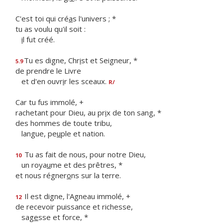
C'est toi qui cré
a
s l'univers ; *
tu as voulu qu'il soit :
i
l fut créé.
Tu es digne, Chr
i
st et Seigneur, *
5.9
de prendre le Livre
et d'en ouvr
i
r les sceaux.
R/
Car tu fus immolé, +
rachetant pour Dieu, au pr
i
x de ton sang, *
des hommes de toute tribu,
langue, pe
u
ple et nation.
Tu as fait de nous, pour notre Dieu,
10
un roya
u
me et des prêtres, *
et nous régner
o
ns sur la terre.
Il est digne, l'Agneau immolé, +
12
de recevoir puissance et richesse,
sag
e
sse et force, *