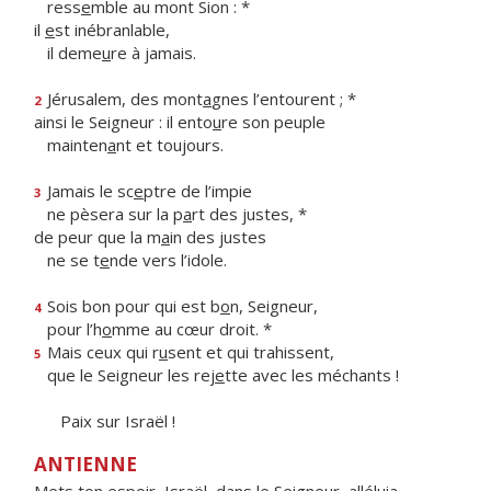
ress
e
mble au mont Sion : *
il
e
st inébranlable,
il deme
u
re à jamais.
Jérusalem, des mont
a
gnes l’entourent ; *
2
ainsi le Seigneur : il ento
u
re son peuple
mainten
a
nt et toujours.
Jamais le sc
e
ptre de l’impie
3
ne pèsera sur la p
a
rt des justes, *
de peur que la m
a
in des justes
ne se t
e
nde vers l’idole.
Sois bon pour qui est b
o
n, Seigneur,
4
pour l’h
o
mme au cœur droit. *
Mais ceux qui r
u
sent et qui trahissent,
5
que le Seigneur les rej
e
tte avec les méchants !
Paix sur Israël !
ANTIENNE