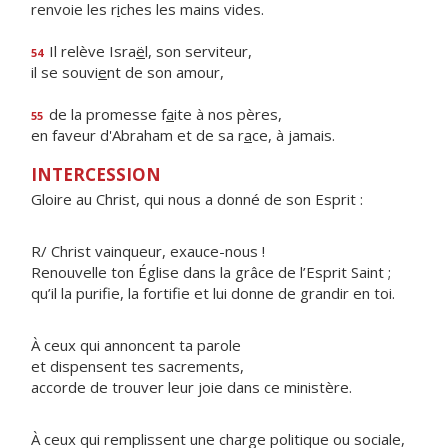
renvoie les r
i
ches les mains vides.
Il relève Isra
ë
l, son serviteur,
54
il se souvi
e
nt de son amour,
de la promesse f
a
ite à nos pères,
55
en faveur d'Abraham et de sa r
a
ce, à jamais.
INTERCESSION
Gloire au Christ, qui nous a donné de son Esprit :
R/ Christ vainqueur, exauce-nous !
Renouvelle ton Église dans la grâce de l’Esprit Saint ;
qu’il la purifie, la fortifie et lui donne de grandir en toi.
À ceux qui annoncent ta parole
et dispensent tes sacrements,
accorde de trouver leur joie dans ce ministère.
À ceux qui remplissent une charge politique ou sociale,