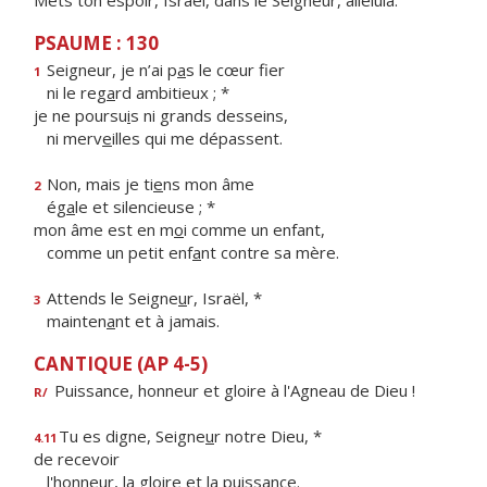
Mets ton espoir, Israël, dans le Seigneur, alléluia.
PSAUME : 130
Seigneur, je n’ai p
a
s le cœur fier
1
ni le reg
a
rd ambitieux ; *
je ne poursu
i
s ni grands desseins,
ni merv
e
illes qui me dépassent.
Non, mais je ti
e
ns mon âme
2
ég
a
le et silencieuse ; *
mon âme est en m
o
i comme un enfant,
comme un petit enf
a
nt contre sa mère.
Attends le Seigne
u
r, Israël, *
3
mainten
a
nt et à jamais.
CANTIQUE (AP 4-5)
Puissance, honneur et gloire à l'Agneau de Dieu !
R/
Tu es digne, Seigne
u
r notre Dieu, *
4.11
de recevoir
l'honneur, la gl
o
ire et la puissance.