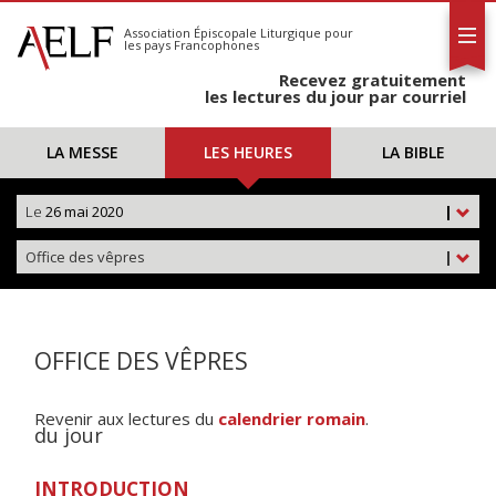
L'AELF
S'abonner
Association Épiscopale Liturgique
pour
les pays Francophones
Calendrier
Recevez gratuitement
Contact
les lectures du jour par courriel
LA MESSE
LES HEURES
LA BIBLE
Le
26 mai 2020
|
Office des vêpres
|
OFFICE DES VÊPRES
Revenir aux lectures du
calendrier romain
.
du jour
INTRODUCTION