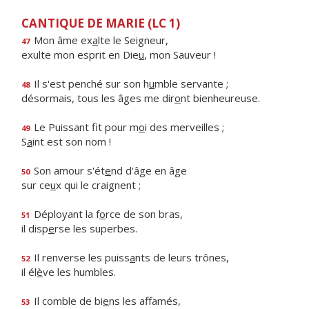
CANTIQUE DE MARIE (LC 1)
Mon âme ex
a
lte le Seigneur,
47
exulte mon esprit en Die
u
, mon Sauveur !
Il s'est penché sur son h
u
mble servante ;
48
désormais, tous les âges me dir
o
nt bienheureuse.
Le Puissant fit pour m
o
i des merveilles ;
49
S
a
int est son nom !
Son amour s'ét
e
nd d'âge en âge
50
sur ce
u
x qui le craignent ;
Déployant la f
o
rce de son bras,
51
il disp
e
rse les superbes.
Il renverse les puiss
a
nts de leurs trônes,
52
il él
è
ve les humbles.
Il comble de bi
e
ns les affamés,
53