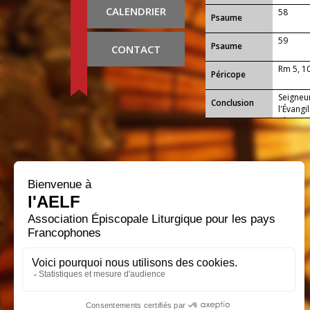
CALENDRIER
58
Psaume
59
Psaume
CONTACT
Rm 5, 1
Péricope
Seigneur
Conclusion
l'Évangi
Christ 
l'adopti
annonçai