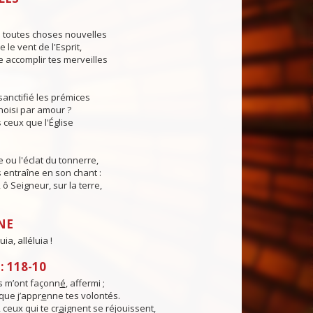
s toutes choses nouvelles
le vent de l'Esprit,
 accomplir tes merveilles
sanctifié les prémices
hoisi par amour ?
 ceux que l'Église
e ou l'éclat du tonnerre,
s entraîne en son chant :
, ô Seigneur, sur la terre,
NE
uia, alléluia !
 118-10
 m’ont façonn
é
, affermi ;
 que j’appr
e
nne tes volontés.
 ceux qui te cr
a
ignent se réjouissent,