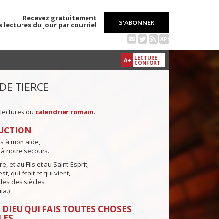
Recevez gratuitement
S'ABONNER
s lectures du jour par courriel
API
LECTURE
A+
CONFORT
 DE TIERCE
 lectures du
calendrier romain
.
UCTION
ns à mon aide,
 à notre secours.
e, et au Fils et au Saint-Esprit,
st, qui était et qui vient,
cles des siècles.
ia.)
 DIEU QUI FAIS TOUTES CHOSES
LES