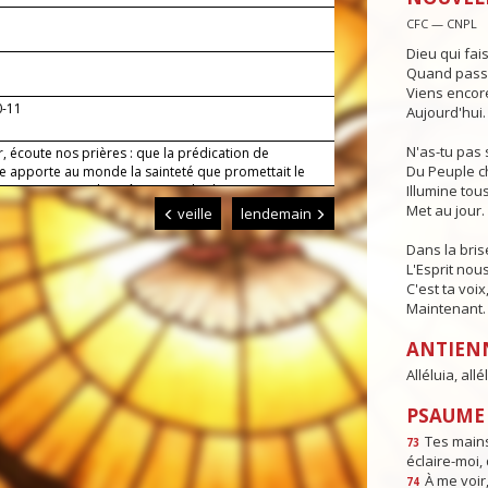
CFC — CNPL
Dieu qui fai
Quand passe 
Viens encore
0-11
Aujourd'hui.
N'as-tu pas 
, écoute nos prières : que la prédication de
Du Peuple c
le apporte au monde la sainteté que promettait le
en se consacrant lui-même pour les hommes ; que
Illumine tous
on plénière dans le Christ accomplisse le salut qu'il
Met au jour.
veille
lendemain
t en rendant témoignage à la vérité. Lui qui règne.
Dans la bris
L'Esprit nou
C'est ta voix
Maintenant.
ANTIEN
Alléluia, allél
PSAUME :
Tes mains
73
éclaire-moi,
À me voir,
74