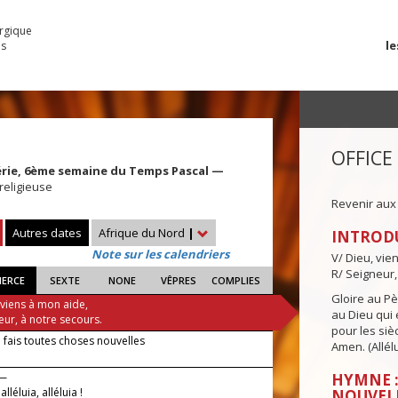
urgique
le
es
OFFICE
férie, 6ème semaine du Temps Pascal —
religieuse
Revenir aux
Autres dates
Afrique du Nord
|
INTROD
Note sur les calendriers
V/ Dieu, vie
R/ Seigneur,
IERCE
SEXTE
NONE
VÊPRES
COMPLIES
Gloire au Pèr
 viens à mon aide,
au Dieu qui e
eur, à notre secours.
pour les siè
 fais toutes choses nouvelles
Amen. (Allélu
 —
HYMNE :
 alléluia, alléluia !
NOUVEL