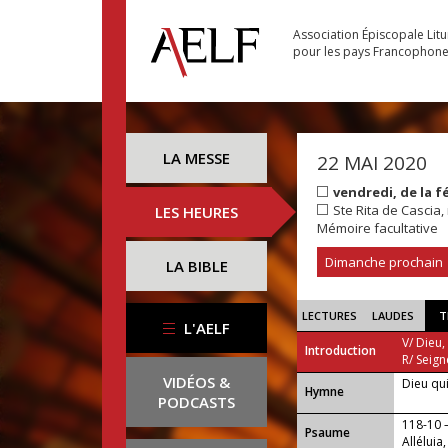
Association Épiscopale Lit
pour les pays Francophon
LA MESSE
22 MAI 2020
vendredi, de la 
Ste Rita de Cascia, 
LES HEURES
Mémoire facultative
Dimanche prochain
LA BIBLE
LECTURES
LAUDES
T
L'AELF
V/ Dieu,
Introduction
R/ Seign
VIDÉOS &
Dieu qui
...
Hymne
PODCASTS
118-10
Psaume
Alléluia,