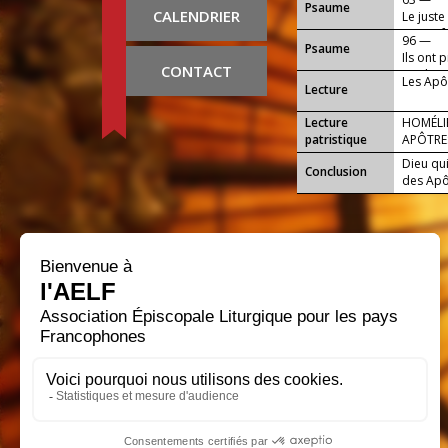
Psaume
CALENDRIER
Le juste
Dieu a fa
96 —
Psaume
Ils ont 
CONTACT
sa gloire
Les Apôt
Lecture
Lecture
HOMÉLIE
patristique
APÔTRE
Dieu qui
Conclusion
des Apôt