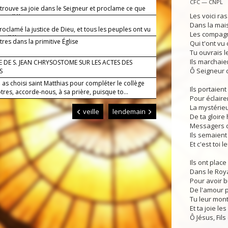
CFC — CNPL
 trouve sa joie dans le Seigneur et proclame ce que
Les voici r
it, alléluia.
Dans la mai
proclamé la justice de Dieu, et tous les peuples ont vu
Les compag
, alléluia.
res dans la primitive Église
Qui t'ont vu 
Tu ouvrais l
Ils marchaien
 DE S. JEAN CHRYSOSTOME SUR LES ACTES DES
Ô Seigneur 
S
 as choisi saint Matthias pour compléter le collège
Ils portaien
res, accorde-nous, à sa prière, puisque to...
Pour éclaire
La mystérie
veille
lendemain
De ta gloire 
Messagers d
Ils semaient
Et c'est toi 
Ils ont place
Dans le Roy
Pour avoir b
De l'amour 
Tu leur mont
Et ta joie les
Ô Jésus, Fils