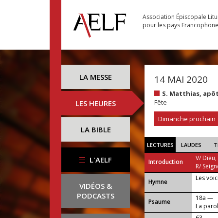
Association Épiscopale Lit
pour les pays Francophon
LA MESSE
14 MAI 2020
S. Matthias, apô
Fête
LES HEURES
Dimanche prochain
LA BIBLE
LECTURES
LAUDES
T
V/ Dieu,
L'AELF
Introduction
R/ Seign
Les voi
...
Hymne
VIDÉOS &
PODCASTS
18a —
Psaume
La parol
ressuscit
63 —