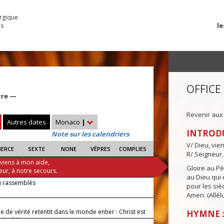
urgique
le
es
OFFICE
tre —
Revenir aux
Autres dates
Monaco
|
INTROD
Note sur les calendriers
V/ Dieu, vie
IERCE
SEXTE
NONE
VÊPRES
COMPLIES
R/ Seigneur,
 viens à mon aide,
Gloire au Pèr
eur, à notre secours.
au Dieu qui e
ci rassemblés
pour les siè
Amen. (Allélu
e de vérité retentit dans le monde entier : Christ est
HYMNE :
é, alléluia !