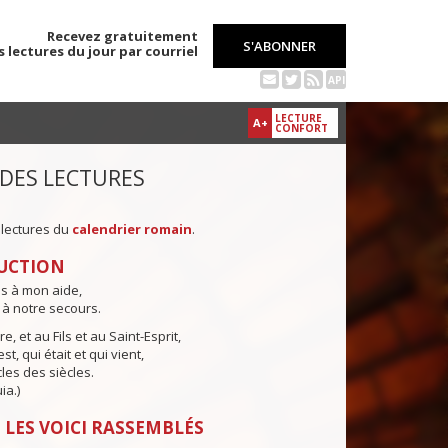
Recevez gratuitement
S'ABONNER
s lectures du jour par courriel
API
LECTURE
A+
CONFORT
 DES LECTURES
 lectures du
calendrier romain
.
UCTION
ns à mon aide,
 à notre secours.
e, et au Fils et au Saint-Esprit,
st, qui était et qui vient,
cles des siècles.
ia.)
 LES VOICI RASSEMBLÉS