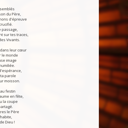
assemblés
son du Père,
nons d'épreuve
crucifié.
e passage,
t sur tes traces,
des Vivants.
t dans leur cœur
r le monde
use image
humiliée.
'espérance,
 ta parole
leur moisson.
 au festin
aume en fête,
u la coupe
partagé.
res le Père
 habite,
 de Dieu !