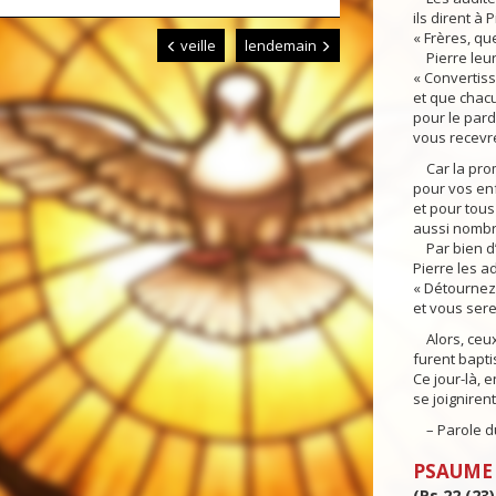
ils dirent à 
« Frères, qu
veille
lendemain
Pierre leur 
« Convertis
et que chacu
pour le par
vous recevre
Car la prom
pour vos en
et pour tous
aussi nombre
Par bien d’
Pierre les ad
« Détournez
et vous sere
Alors, ceux 
furent bapti
Ce jour-là, 
se joignirent
– Parole du
PSAUME
(Ps 22 (23),