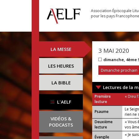
Association Épiscopale Lit
pour les pays Francophon
LA MESSE
3 MAI 2020
dimanche, 4ème 
LES HEURES
Dimanche prochain
LA BIBLE
Lectures de la m
Première
« Dieu l’
L'AELF
lecture
Le Seig
Psaume
rien ne
VIDÉOS &
ou : Allé
Deuxième
« Vous 
PODCASTS
lecture
vos âme
« Je sui
Évangile