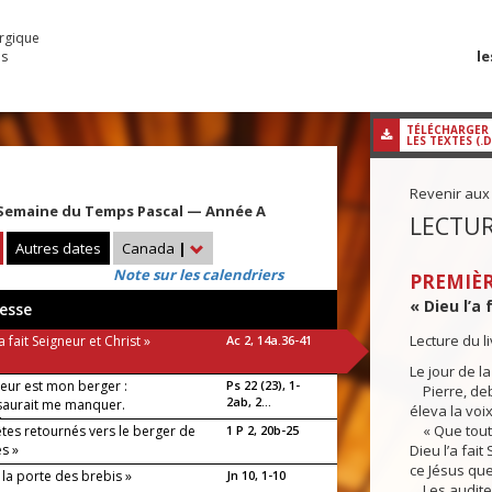
urgique
le
es
TÉLÉCHARGER
LES TEXTES (.
Revenir aux
Semaine du Temps Pascal — Année A
LECTUR
Autres dates
Canada
|
Note sur les calendriers
PREMIÈR
« Dieu l’a 
esse
Lecture du l
a fait Seigneur et Christ »
Ac 2, 14a.36-41
Le jour de l
neur est mon berger :
Ps 22 (23), 1-
Pierre, deb
2ab, 2...
 saurait me manquer.
éleva la voix
luia !
« Que toute 
êtes retournés vers le berger de
1 P 2, 20b-25
s »
Dieu l’a fait
ce Jésus que
s la porte des brebis »
Jn 10, 1-10
Les auditeu