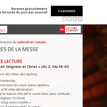
Recevez gratuitement
S'ABONNER
s lectures du jour par courriel
API
LECTURE
A+
DOC)
CONFORT
 lectures du
calendrier romain
.
ES DE LA MESSE
E LECTURE
fait Seigneur et Christ » (Ac 2, 14a.36-41)
ivre des Actes des Apôtres
a Pentecôte,
out avec les onze autres Apôtres,
 et fit cette déclaration :
la maison d’Israël le sache donc avec certitude :
 Seigneur et Christ,
 vous aviez crucifié. »
rs furent touchés au cœur ;