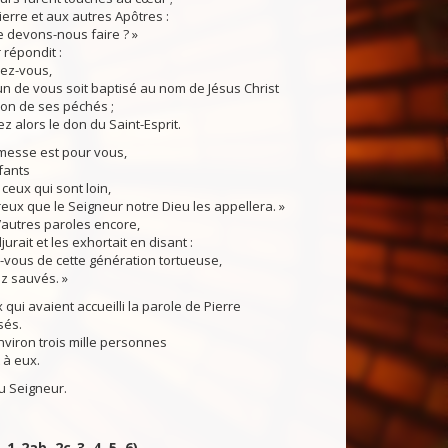
Pierre et aux autres Apôtres :
e devons-nous faire ? »
répondit :
sez-vous,
n de vous soit baptisé au nom de Jésus Christ
don de ses péchés ;
z alors le don du Saint-Esprit.
esse est pour vous,
fants
 ceux qui sont loin,
ux que le Seigneur notre Dieu les appellera. »
autres paroles encore,
jurait et les exhortait en disant :
-vous de cette génération tortueuse,
z sauvés. »
qui avaient accueilli la parole de Pierre
sés.
environ trois mille personnes
 à eux.
 Seigneur.
 1-2ab, 2c-3, 4, 5, 6)