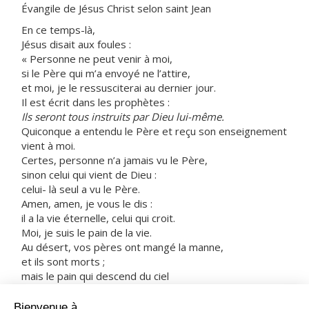
Évangile de Jésus Christ selon saint Jean
En ce temps-là,
Jésus disait aux foules :
« Personne ne peut venir à moi,
si le Père qui m’a envoyé ne l’attire,
et moi, je le ressusciterai au dernier jour.
Il est écrit dans les prophètes :
Ils seront tous instruits par Dieu lui-même.
Quiconque a entendu le Père et reçu son enseignement
vient à moi.
Certes, personne n’a jamais vu le Père,
sinon celui qui vient de Dieu :
celui- là seul a vu le Père.
Amen, amen, je vous le dis :
il a la vie éternelle, celui qui croit.
Moi, je suis le pain de la vie.
Au désert, vos pères ont mangé la manne,
et ils sont morts ;
mais le pain qui descend du ciel
est tel que celui qui en mange ne mourra pas.
Moi, je suis le pain vivant,