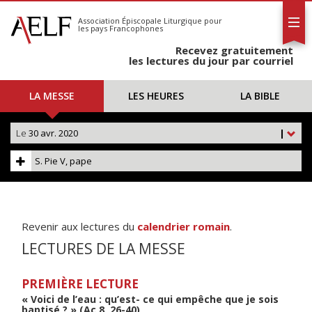
L'AELF
S'abonner
Association Épiscopale Liturgique
pour
les pays Francophones
Calendrier
Recevez gratuitement
Contact
les lectures du jour par courriel
LA MESSE
LES HEURES
LA BIBLE
Le
30 avr. 2020
|
S. Pie V, pape
Revenir aux lectures du
calendrier romain
.
LECTURES DE LA MESSE
PREMIÈRE LECTURE
« Voici de l’eau : qu’est- ce qui empêche que je sois
baptisé ? » (Ac 8, 26-40)