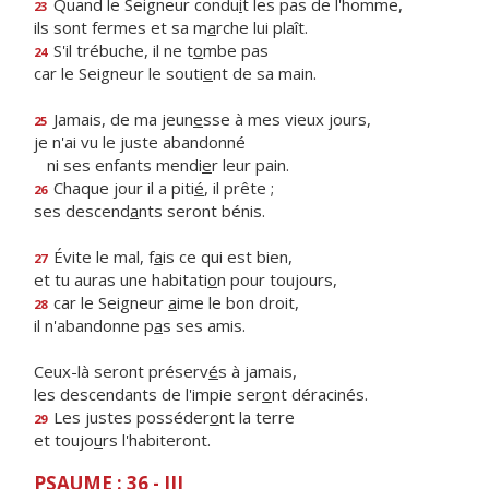
Quand le Seigneur condu
i
t les pas de l'homme,
23
ils sont fermes et sa m
a
rche lui plaît.
S'il trébuche, il ne t
o
mbe pas
24
car le Seigneur le souti
e
nt de sa main.
Jamais, de ma jeun
e
sse à mes vieux jours,
25
je n'ai vu le juste abandonné
ni ses enfants mendi
e
r leur pain.
Chaque jour il a piti
é
, il prête ;
26
ses descend
a
nts seront bénis.
Évite le mal, f
a
is ce qui est bien,
27
et tu auras une habitati
o
n pour toujours,
car le Seigneur
a
ime le bon droit,
28
il n'abandonne p
a
s ses amis.
Ceux-là seront préserv
é
s à jamais,
les descendants de l'impie ser
o
nt déracinés.
Les justes posséder
o
nt la terre
29
et toujo
u
rs l'habiteront.
PSAUME : 36 - III