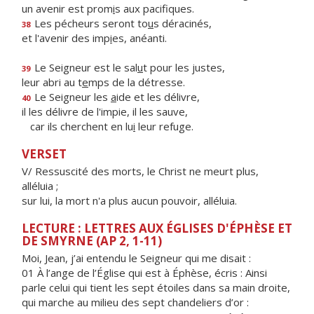
un avenir est prom
i
s aux pacifiques.
Les pécheurs seront to
u
s déracinés,
38
et l'avenir des imp
i
es, anéanti.
Le Seigneur est le sal
u
t pour les justes,
39
leur abri au t
e
mps de la détresse.
Le Seigneur les
a
ide et les délivre,
40
il les délivre de l'impie, il les sauve,
car ils cherchent en lu
i
leur refuge.
VERSET
V/ Ressuscité des morts, le Christ ne meurt plus,
alléluia ;
sur lui, la mort n'a plus aucun pouvoir, alléluia.
LECTURE : LETTRES AUX ÉGLISES D'ÉPHÈSE ET
DE SMYRNE (AP 2, 1-11)
Moi, Jean, j’ai entendu le Seigneur qui me disait :
01 À l’ange de l’Église qui est à Éphèse, écris : Ainsi
parle celui qui tient les sept étoiles dans sa main droite,
qui marche au milieu des sept chandeliers d’or :