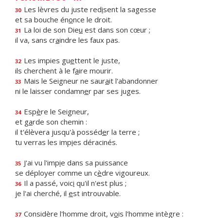
Les lèvres du juste red
i
sent la sagesse
30
et sa bouche én
o
nce le droit.
La loi de son Die
u
est dans son cœur ;
31
il va, sans cr
a
indre les faux pas.
Les impies gu
e
ttent le juste,
32
ils cherchent à le f
a
ire mourir.
Mais le Seigneur ne saur
a
it l'abandonner
33
ni le laisser condamn
e
r par ses juges.
Esp
è
re le Seigneur,
34
et g
a
rde son chemin :
il t'élèvera jusqu'à posséd
e
r la terre ;
tu verras les imp
i
es déracinés.
J'ai vu l'imp
i
e dans sa puissance
35
se déployer comme un c
è
dre vigoureux.
Il a passé, voic
i
qu'il n'est plus ;
36
je l'ai cherché, il
e
st introuvable.
Considère l'homme droit, v
o
is l'homme intègre :
37