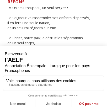
RÉPONS
R/ Un seul troupeau, un seul berger !
Le Seigneur va rassembler ses enfants dispersés,
il en fera une seule nation,
et un seul roi régnera sur eux.
Le Christ, notre paix, a détruit les séparations :
en un seul corps,
il nous rassemble par la croix.
ORAISON
Seigneur, fais-nous déployer aux yeux du monde la
vitalité du Christ vainqueur de la mort : après avoir reçu
le germe de sa grâce, que nous en portions tous les
fruits.