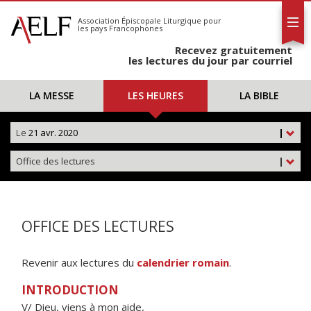
L'AELF
S'abonner
Association Épiscopale Liturgique
pour
les pays Francophones
Calendrier
Recevez gratuitement
Contact
les lectures du jour par courriel
LA MESSE
LES HEURES
LA BIBLE
Le
21 avr. 2020
|
Office des lectures
|
OFFICE DES LECTURES
Revenir aux lectures du
calendrier romain
.
INTRODUCTION
V/ Dieu, viens à mon aide,