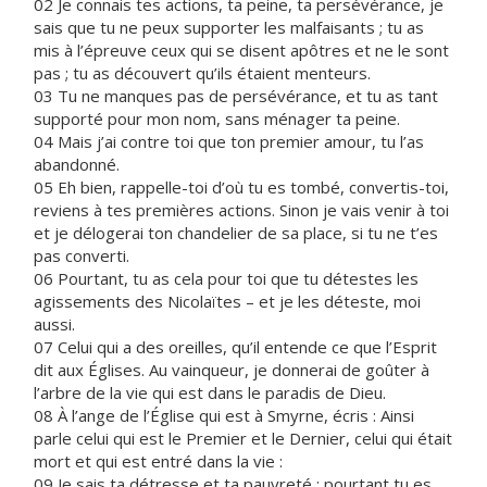
02 Je connais tes actions, ta peine, ta persévérance, je
sais que tu ne peux supporter les malfaisants ; tu as
mis à l’épreuve ceux qui se disent apôtres et ne le sont
pas ; tu as découvert qu’ils étaient menteurs.
03 Tu ne manques pas de persévérance, et tu as tant
supporté pour mon nom, sans ménager ta peine.
04 Mais j’ai contre toi que ton premier amour, tu l’as
abandonné.
05 Eh bien, rappelle-toi d’où tu es tombé, convertis-toi,
reviens à tes premières actions. Sinon je vais venir à toi
et je délogerai ton chandelier de sa place, si tu ne t’es
pas converti.
06 Pourtant, tu as cela pour toi que tu détestes les
agissements des Nicolaïtes – et je les déteste, moi
aussi.
07 Celui qui a des oreilles, qu’il entende ce que l’Esprit
dit aux Églises. Au vainqueur, je donnerai de goûter à
l’arbre de la vie qui est dans le paradis de Dieu.
08 À l’ange de l’Église qui est à Smyrne, écris : Ainsi
parle celui qui est le Premier et le Dernier, celui qui était
mort et qui est entré dans la vie :
09 Je sais ta détresse et ta pauvreté ; pourtant tu es