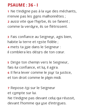
PSAUME : 36 - I
Ne t'indigne pas à la v
u
e des méchants,
1
n'envie pas les g
e
ns malhonnêtes ;
aussi vite que l'h
e
rbe, ils se fanent ;
2
comme la verd
u
re, ils se flétrissent.
Fais confiance au Seigne
u
r, agis bien,
3
habite la terre et r
e
ste fidèle ;
mets ta j
o
ie dans le Seigneur :
4
il comblera les dés
i
rs de ton cœur.
Dirige ton chem
i
n vers le Seigneur,
5
fais-lui confiance, et lu
i
, il agira.
Il fera lever comme le jo
u
r ta justice,
6
et ton droit comme le pl
e
in midi.
Repose-t
o
i sur le Seigneur
7
et c
o
mpte sur lui.
Ne t'indigne pas devant celu
i
qui réussit,
devant l'homme qui
u
se d'intrigues.