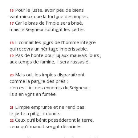
Pour le juste, avoir pe
u
de biens
16
vaut mieux que la fort
u
ne des impies.
Car le bras de l'imp
i
e sera brisé,
17
mais le Seigneur souti
e
nt les justes.
Il connaît les jo
u
rs de l'homme intègre
18
qui recevra un hérit
a
ge impérissable.
Pas de honte pour lu
i
aux mauvais jours ;
19
aux temps de famine, il ser
a
rassasié.
Mais oui, les imp
i
es disparaîtront
20
comme la par
u
re des prés ;
c'en est fini des ennem
i
s du Seigneur :
ils s'en v
o
nt en fumée.
L'impie empr
u
nte et ne rend pas ;
21
le juste a piti
é
: il donne.
Ceux qu'il bénit posséder
o
nt la terre,
22
ceux qu'il maudit ser
o
nt déracinés.