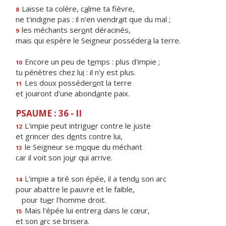
Laisse ta colère, c
a
lme ta fièvre,
8
ne t'indigne pas : il n'en viendr
a
it que du mal ;
les méchants ser
o
nt déracinés,
9
mais qui espère le Seigneur posséder
a
la terre.
Encore un peu de t
e
mps : plus d'impie ;
10
tu pénètres chez lu
i
: il n'y est plus.
Les doux posséder
o
nt la terre
11
et jouiront d'une abond
a
nte paix.
PSAUME : 36 - II
L'impie peut intrigu
e
r contre le juste
12
et grincer des d
e
nts contre lui,
le Seigneur se m
o
que du méchant
13
car il voit son jo
u
r qui arrive.
L'impie a tiré son épée, il a tend
u
son arc
14
pour abattre le pauvre et le faible,
pour tu
e
r l'homme droit.
Mais l'épée lui entrer
a
dans le cœur,
15
et son
a
rc se brisera.