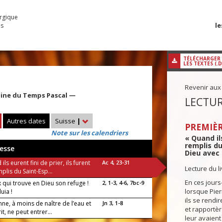
urgique
le
es
TÉLÉCHARGER
LES TEXTES (.
Revenir aux
aine du Temps Pascal —
LECTUR
Autres dates
Suisse
|
PREMIÈR
Note sur les calendriers
« Quand ils
remplis du
esse
Dieu avec 
ils eurent fini de prier, ils furent
Ac 4, 23-31
Lecture du l
plis du Saint-Esp...
En ces jours-
 qui trouve en Dieu son refuge !
2, 1-3, 4-6, 7bc-9
lorsque Pier
luia !
ils se rendi
ne, à moins de naître de l’eau et
Jn 3, 1-8
et rapportèr
it, ne peut entrer...
leur avaient 