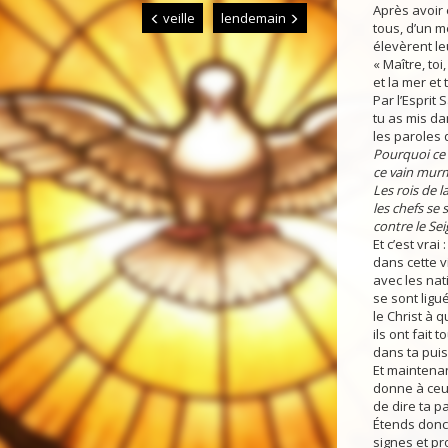
Après avoir 
veille
lendemain
tous, d’un 
élevèrent le
« Maître, toi,
et la mer et 
Par l’Esprit S
tu as mis da
les paroles q
Pourquoi ce 
ce vain mur
Les rois de l
les chefs se 
contre le Sei
Et c’est vrai :
dans cette v
avec les nati
se sont ligué
le Christ à q
ils ont fait 
dans ta puis
Et maintenan
donne à ceu
de dire ta p
Étends donc
signes et pr