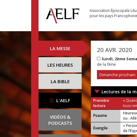
Association Épiscopale Lit
pour les pays Francophon
LA MESSE
20 AVR. 2020
lundi, 2ème Sem
de la férie
LES HEURES
Dimanche prochain
LA BIBLE
Lectures de la m
L'AELF
Première
« Quand 
lecture
tous rem
Heureux
Psaume
VIDÉOS &
ou : Allé
PODCASTS
« Person
Évangile
de l’Espr