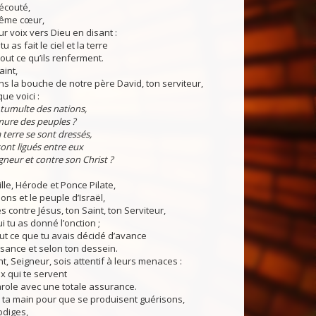
écouté,
même cœur,
ur voix vers Dieu en disant :
 tu as fait le ciel et la terre
tout ce qu’ils renferment.
aint,
ns la bouche de notre père David, ton serviteur,
ue voici :
tumulte des nations,
mure des peuples ?
a terre se sont dressés,
sont ligués entre eux
gneur et contre son Christ ?
ille, Hérode et Ponce Pilate,
ons et le peuple d’Israël,
s contre Jésus, ton Saint, ton Serviteur,
ui tu as donné l’onction ;
tout ce que tu avais décidé d’avance
sance et selon ton dessein.
t, Seigneur, sois attentif à leurs menaces :
x qui te servent
arole avec une totale assurance.
 ta main pour que se produisent guérisons,
odiges,