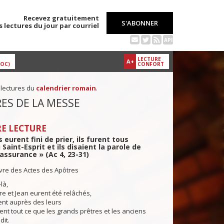
Recevez gratuitement
S'ABONNER
s lectures du jour par courriel
API
LECTURE
A+
DOC)
CONFORT
 lectures du
calendrier romain
.
ES DE LA MESSE
E LECTURE
 eurent fini de prier, ils furent tous
 Saint-Esprit et ils disaient la parole de
assurance » (Ac 4, 23-31)
ivre des Actes des Apôtres
là,
re et Jean eurent été relâchés,
rent auprès des leurs
ent tout ce que les grands prêtres et les anciens
dit.