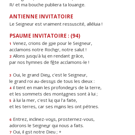
R/ et ma bouche publiera ta louange.
ANTIENNE INVITATOIRE
Le Seigneur est vraiment ressuscité, alléluia !
PSAUME INVITATOIRE : (94)
Venez, crions de j
o
ie pour le Seigneur,
1
acclamons notre Roch
e
r, notre salut !
Allons jusqu'à lu
i
en rendant grâce,
2
par nos hymnes de f
ê
te acclamons-le !
Oui, le grand Die
u
, c'est le Seigneur,
3
le grand roi au-dess
u
s de tous les dieux :
il tient en main les profonde
u
rs de la terre,
4
et les sommets des mont
a
gnes sont à lui ;
à lui la mer, c'est lu
i
qui l'a faite,
5
et les terres, car ses m
a
ins les ont pétries.
Entrez, inclinez-vo
u
s, prosternez-vous,
6
adorons le Seigne
u
r qui nous a faits.
Oui, il
e
st notre Dieu ; +
7