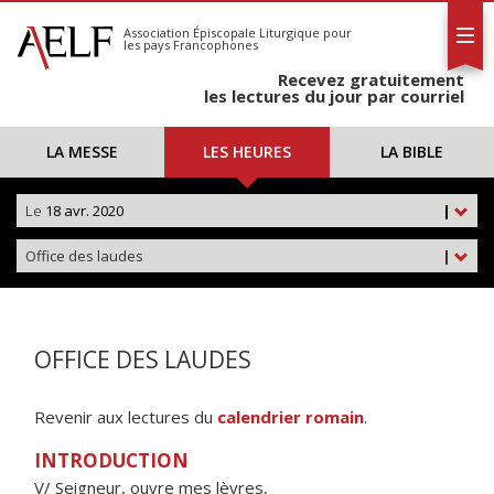
L'AELF
S'abonner
Association Épiscopale Liturgique
pour
les pays Francophones
Calendrier
Recevez gratuitement
Contact
les lectures du jour par courriel
LA MESSE
LES HEURES
LA BIBLE
Le
18 avr. 2020
|
Office des laudes
|
OFFICE DES LAUDES
Revenir aux lectures du
calendrier romain
.
INTRODUCTION
V/ Seigneur, ouvre mes lèvres,