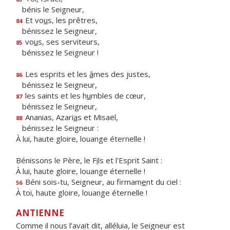
bénis le Seigneur,
Et vo
u
s, les prêtres,
84
bénissez le Seigneur,
vo
u
s, ses serviteurs,
85
bénissez le Seigneur !
Les esprits et les
â
mes des justes,
86
bénissez le Seigneur,
les saints et les h
u
mbles de cœur,
87
bénissez le Seigneur,
Ananias, Azari
a
s et Misaël,
88
bénissez le Seigneur :
À lui, haute gloire, louange éternelle !
Bénissons le Père, le F
i
ls et l'Esprit Saint :
À lui, haute gloire, louange éternelle !
Béni sois-tu, Seigneur, au firmam
e
nt du ciel :
56
À toi, haute gloire, louange éternelle !
ANTIENNE
Comme il nous l’avait dit, alléluia, le Seigneur est