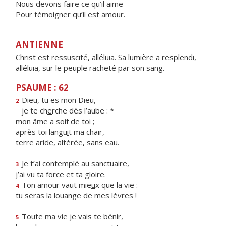
Nous devons faire ce qu’il aime
Pour témoigner qu’il est amour.
ANTIENNE
Christ est ressuscité, alléluia. Sa lumière a resplendi,
alléluia, sur le peuple racheté par son sang.
PSAUME : 62
Dieu, tu es mon Dieu,
2
je te ch
e
rche dès l’aube : *
mon âme a s
o
if de toi ;
après toi langu
i
t ma chair,
terre aride, altér
é
e, sans eau.
Je t’ai contempl
é
au sanctuaire,
3
j’ai vu ta f
o
rce et ta gloire.
Ton amour vaut mie
u
x que la vie :
4
tu seras la lou
a
nge de mes lèvres !
Toute ma vie je v
a
is te bénir,
5