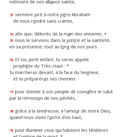
mémoire de son alli
a
nce sainte,
serment juré à notre p
è
re Abraham
73
de nous r
e
ndre sans crainte,
afin que, délivrés de la m
a
in des ennemis, +
74
nous le servions dans la just
i
ce et la sainteté,
75
en sa présence, tout au l
o
ng de nos jours.
Et toi, petit enfant, tu seras appelé
76
proph
è
te du Très-Haut : *
tu marcheras devant, à la face du Seigneur,
et tu préparer
a
s ses chemins
pour donner à son peuple de conn
a
ître le salut
77
par la rémissi
o
n de ses péchés,
grâce à la tendresse, à l'amo
u
r de notre Dieu,
78
quand nous visite l'
a
stre d'en haut,
pour illuminer ceux qui habitent les ténèbres
79
et l'
o
mbre de la mort, *