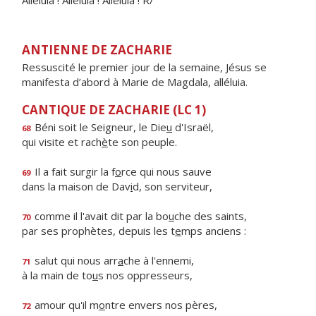
Alléluia ! Alléluia ! Alléluia ! R/
ANTIENNE DE ZACHARIE
Ressuscité le premier jour de la semaine, Jésus se
manifesta d’abord à Marie de Magdala, alléluia.
CANTIQUE DE ZACHARIE (LC 1)
Béni soit le Seigneur, le Die
u
d'Israël,
68
qui visite et rach
è
te son peuple.
Il a fait surgir la f
o
rce qui nous sauve
69
dans la maison de Dav
i
d, son serviteur,
comme il l'avait dit par la bo
u
che des saints,
70
par ses prophètes, depuis les t
e
mps anciens :
salut qui nous arr
a
che à l'ennemi,
71
à la main de to
u
s nos oppresseurs,
amour qu'il m
o
ntre envers nos pères,
72