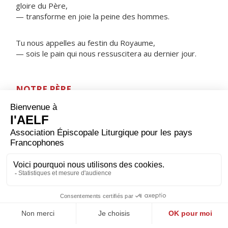
gloire du Père,
— transforme en joie la peine des hommes.
Tu nous appelles au festin du Royaume,
— sois le pain qui nous ressuscitera au dernier jour.
NOTRE PÈRE
ORAISON
Dieu qui donnes sans cesse ta grâce pour augmenter le
nombre de tes enfants, veille sur ceux que tu viens
d’agréger à ton peuple ; ils ont pris naissance dans le
baptême : qu’ils soient revêtus de l’immortalité du
Christ, pour se présenter à la table de ses noces. Lui
qui règne.