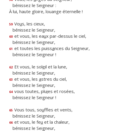
bénissez le Seigneur :
À lui, haute gloire, louange éternelle !
Vo
u
s, les cieux,
59
bénissez le Seigneur,
et vous, les ea
u
x par-dessus le ciel,
60
bénissez le Seigneur,
et toutes les puiss
a
nces du Seigneur,
61
bénissez le Seigneur !
Et vous, le sol
e
il et la lune,
62
bénissez le Seigneur,
et vous, les
a
stres du ciel,
63
bénissez le Seigneur,
vous toutes, plu
i
es et rosées,
64
bénissez le Seigneur !
Vous tous, so
u
ffles et vents,
65
bénissez le Seigneur,
et vous, le fe
u
et la chaleur,
66
bénissez le Seigneur,