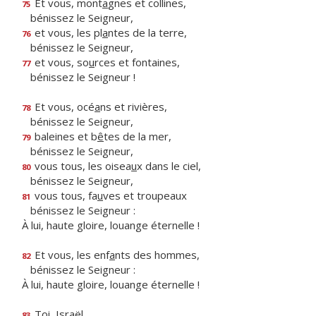
Et vous, mont
a
gnes et collines,
75
bénissez le Seigneur,
et vous, les pl
a
ntes de la terre,
76
bénissez le Seigneur,
et vous, so
u
rces et fontaines,
77
bénissez le Seigneur !
Et vous, océ
a
ns et rivières,
78
bénissez le Seigneur,
baleines et b
ê
tes de la mer,
79
bénissez le Seigneur,
vous tous, les oisea
u
x dans le ciel,
80
bénissez le Seigneur,
vous tous, fa
u
ves et troupeaux
81
bénissez le Seigneur :
À lui, haute gloire, louange éternelle !
Et vous, les enf
a
nts des hommes,
82
bénissez le Seigneur :
À lui, haute gloire, louange éternelle !
Toi, Israël,
83