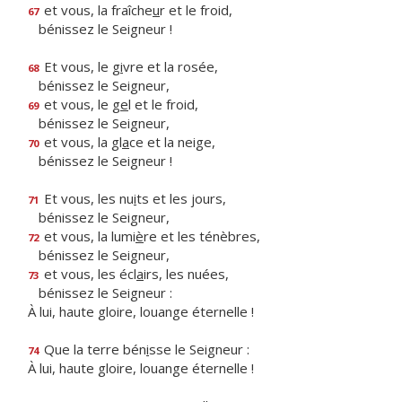
et vous, la fraîche
u
r et le froid,
67
bénissez le Seigneur !
Et vous, le g
i
vre et la rosée,
68
bénissez le Seigneur,
et vous, le g
e
l et le froid,
69
bénissez le Seigneur,
et vous, la gl
a
ce et la neige,
70
bénissez le Seigneur !
Et vous, les nu
i
ts et les jours,
71
bénissez le Seigneur,
et vous, la lumi
è
re et les ténèbres,
72
bénissez le Seigneur,
et vous, les écl
a
irs, les nuées,
73
bénissez le Seigneur :
À lui, haute gloire, louange éternelle !
Que la terre bén
i
sse le Seigneur :
74
À lui, haute gloire, louange éternelle !