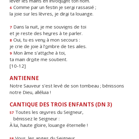
lever les mains en invoqu
a
nt ton nom.
Comme par un festin je ser
a
i rassasié ;
6
la joie sur les lèvres, je dir
a
i ta louange.
Dans la nuit, je me souvi
e
ns de toi
7
et je reste des he
u
res à te parler.
Oui, tu es ven
u
à mon secours :
8
je crie de joie à l’
o
mbre de tes ailes.
Mon âme s’att
a
che à toi,
9
ta main dr
o
ite me soutient.
[10-12]
ANTIENNE
Notre Sauveur s’est levé de son tombeau ; bénissons
notre Dieu, alléluia !
CANTIQUE DES TROIS ENFANTS (DN 3)
Toutes les œ
u
vres du Seigneur,
57
bénissez le Seigneur :
À lui, haute gloire, louange éternelle !
Vous, les
a
nges du Seigneur,
58