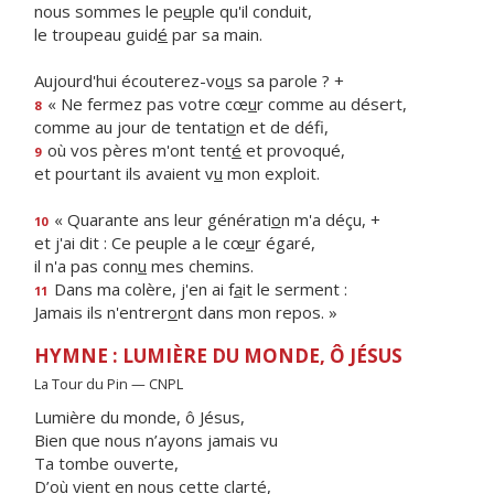
nous sommes le pe
u
ple qu'il conduit,
le troupeau guid
é
par sa main.
Aujourd'hui écouterez-vo
u
s sa parole ? +
« Ne fermez pas votre cœ
u
r comme au désert,
8
comme au jour de tentati
o
n et de défi,
où vos pères m'ont tent
é
et provoqué,
9
et pourtant ils avaient v
u
mon exploit.
« Quarante ans leur générati
o
n m'a déçu, +
10
et j'ai dit : Ce peuple a le cœ
u
r égaré,
il n'a pas conn
u
mes chemins.
Dans ma colère, j'en ai f
a
it le serment :
11
Jamais ils n'entrer
o
nt dans mon repos. »
HYMNE : LUMIÈRE DU MONDE, Ô JÉSUS
La Tour du Pin — CNPL
Lumière du monde, ô Jésus,
Bien que nous n’ayons jamais vu
Ta tombe ouverte,
D’où vient en nous cette clarté,