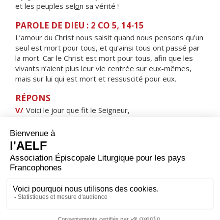
et les peuples sel
o
n sa vérité !
PAROLE DE DIEU : 2 CO 5, 14-15
L’amour du Christ nous saisit quand nous pensons qu’un
seul est mort pour tous, et qu’ainsi tous ont passé par
la mort. Car le Christ est mort pour tous, afin que les
vivants n’aient plus leur vie centrée sur eux-mêmes,
mais sur lui qui est mort et ressuscité pour eux.
RÉPONS
V/
Voici le jour que fit le Seigneur,
jour de fête et de joie, alléluia !
ORAISON
Dieu qui donnes sans cesse ta grâce pour augmenter le
nombre de tes enfants, veille sur ceux que tu viens
d’agréger à ton peuple ; ils ont pris naissance dans le
baptême : qu’ils soient revêtus de l’immortalité du
Christ, pour se présenter à la table de ses noces. Lui
qui règne.