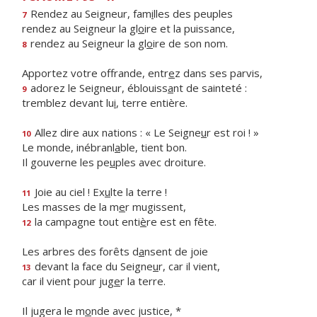
Rendez au Seigneur, fam
i
lles des peuples
7
rendez au Seigneur la gl
o
ire et la puissance,
rendez au Seigneur la gl
o
ire de son nom.
8
Apportez votre offrande, entr
e
z dans ses parvis,
adorez le Seigneur, éblouiss
a
nt de sainteté :
9
tremblez devant lu
i
, terre entière.
Allez dire aux nations : « Le Seigne
u
r est roi ! »
10
Le monde, inébranl
a
ble, tient bon.
Il gouverne les pe
u
ples avec droiture.
Joie au ciel ! Ex
u
lte la terre !
11
Les masses de la m
e
r mugissent,
la campagne tout enti
è
re est en fête.
12
Les arbres des forêts d
a
nsent de joie
devant la face du Seigne
u
r, car il vient,
13
car il vient pour jug
e
r la terre.
Il jugera le m
o
nde avec justice, *