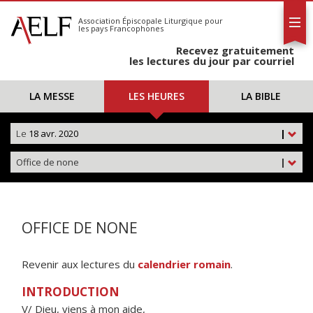
L'AELF
S'abonner
Association Épiscopale Liturgique
pour
les pays Francophones
Calendrier
Recevez gratuitement
Contact
les lectures du jour par courriel
LA MESSE
LES HEURES
LA BIBLE
Le
18 avr. 2020
|
Office de none
|
OFFICE DE NONE
Revenir aux lectures du
calendrier romain
.
INTRODUCTION
V/ Dieu, viens à mon aide,