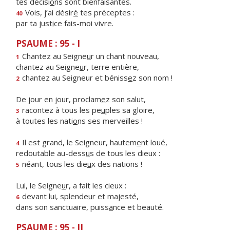
tes décisi
o
ns sont bienfaisantes.
Vois, j’ai désir
é
tes préceptes :
40
par ta just
i
ce fais-moi vivre.
PSAUME : 95 - I
Chantez au Seigne
u
r un chant nouveau,
1
chantez au Seigne
u
r, terre entière,
chantez au Seigneur et béniss
e
z son nom !
2
De jour en jour, proclam
e
z son salut,
racontez à tous les pe
u
ples sa gloire,
3
à toutes les nati
o
ns ses merveilles !
Il est grand, le Seigneur, hautem
e
nt loué,
4
redoutable au-dess
u
s de tous les dieux :
néant, tous les die
u
x des nations !
5
Lui, le Seigne
u
r, a fait les cieux :
devant lui, splende
u
r et majesté,
6
dans son sanctuaire, puiss
a
nce et beauté.
PSAUME : 95 - II