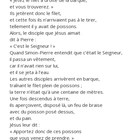
« Jetez le filet à droite de la barque,
et vous trouverez. »
Ils jetèrent donc le filet,
et cette fois ils n’arrivaient pas à le tirer,
tellement il y avait de poissons.
Alors, le disciple que Jésus aimait
dit à Pierre :
« C’est le Seigneur ! »
Quand Simon-Pierre entendit que c’était le Seigneur,
il passa un vêtement,
car il n’avait rien sur lui,
et il se jeta à l’eau.
Les autres disciples arrivèrent en barque,
traînant le filet plein de poissons ;
la terre n’était qu’à une centaine de mètres.
Une fois descendus à terre,
ils aperçoivent, disposé là, un feu de braise
avec du poisson posé dessus,
et du pain.
Jésus leur dit :
« Apportez donc de ces poissons
que vous venez de prendre. »