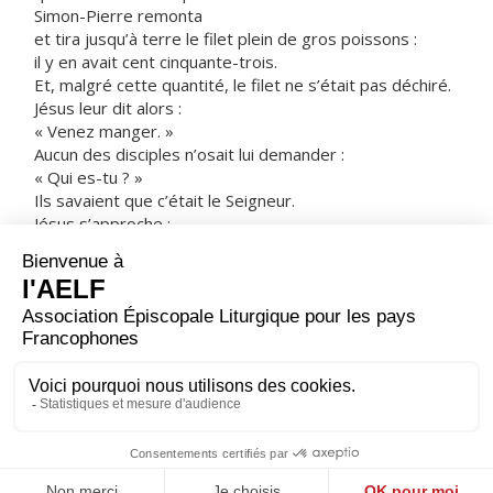
Simon-Pierre remonta
et tira jusqu’à terre le filet plein de gros poissons :
il y en avait cent cinquante-trois.
Et, malgré cette quantité, le filet ne s’était pas déchiré.
Jésus leur dit alors :
« Venez manger. »
Aucun des disciples n’osait lui demander :
« Qui es-tu ? »
Ils savaient que c’était le Seigneur.
Jésus s’approche ;
il prend le pain
et le leur donne ;
et de même pour le poisson.
C’était la troisième fois
que Jésus ressuscité d’entre les morts
se manifestait à ses disciples.
– Acclamons la Parole de Dieu.