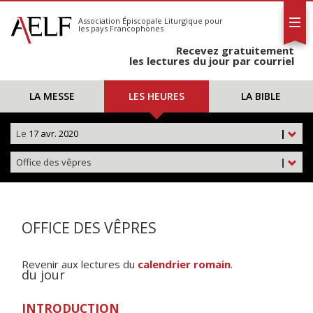
L'AELF
S'abonner
Association Épiscopale Liturgique
pour
les pays Francophones
Calendrier
Recevez gratuitement
Contact
les lectures du jour par courriel
LA MESSE
LES HEURES
LA BIBLE
Le
17 avr. 2020
|
Office des vêpres
|
OFFICE DES VÊPRES
Revenir aux lectures du
calendrier romain
.
du jour
INTRODUCTION