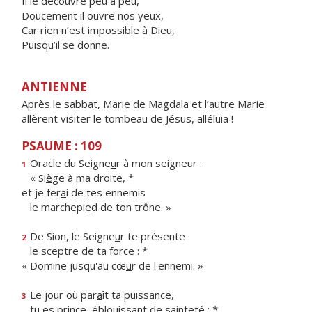
Il le découvre peu à peu,
Doucement il ouvre nos yeux,
Car rien n’est impossible à Dieu,
Puisqu’il se donne.
ANTIENNE
Après le sabbat, Marie de Magdala et l’autre Marie
allèrent visiter le tombeau de Jésus, alléluia !
PSAUME : 109
Oracle du Seigne
u
r à mon seigneur :
1
« Si
è
ge à ma droite, *
et je fer
a
i de tes ennemis
le marchepi
e
d de ton trône. »
De Sion, le Seigne
u
r te présente
2
le sc
e
ptre de ta force : *
« Domine jusqu'au cœ
u
r de l'ennemi. »
Le jour où par
a
ît ta puissance,
3
tu es prince, éblouiss
a
nt de sainteté : *