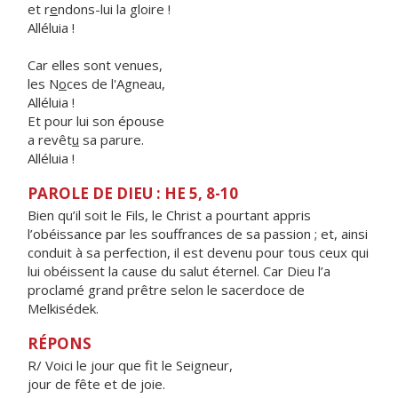
et r
e
ndons-lui la gloire !
Alléluia !
Car elles sont venues,
les N
o
ces de l'Agneau,
Alléluia !
Et pour lui son épouse
a revêt
u
sa parure.
Alléluia !
PAROLE DE DIEU : HE 5, 8-10
Bien qu’il soit le Fils, le Christ a pourtant appris
l’obéissance par les souffrances de sa passion ; et, ainsi
conduit à sa perfection, il est devenu pour tous ceux qui
lui obéissent la cause du salut éternel. Car Dieu l’a
proclamé grand prêtre selon le sacerdoce de
Melkisédek.
RÉPONS
R/ Voici le jour que fit le Seigneur,
jour de fête et de joie.