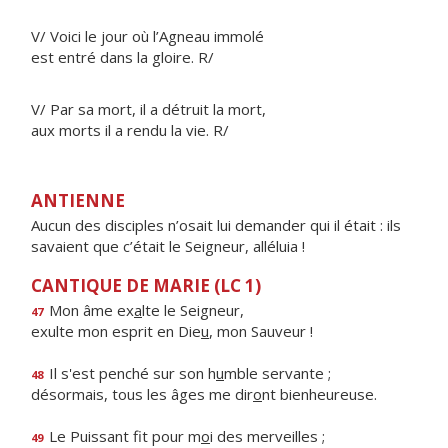
V/ Voici le jour où l’Agneau immolé
est entré dans la gloire. R/
V/ Par sa mort, il a détruit la mort,
aux morts il a rendu la vie. R/
ANTIENNE
Aucun des disciples n’osait lui demander qui il était : ils
savaient que c’était le Seigneur, alléluia !
CANTIQUE DE MARIE (LC 1)
Mon âme ex
a
lte le Seigneur,
47
exulte mon esprit en Die
u
, mon Sauveur !
Il s'est penché sur son h
u
mble servante ;
48
désormais, tous les âges me dir
o
nt bienheureuse.
Le Puissant fit pour m
o
i des merveilles ;
49