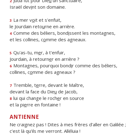
Juda fut pour Die
u
un sanctuaire,
2
Israël dev
i
nt son domaine.
La mer v
o
it et s'enfuit,
3
le Jourdain reto
u
rne en arrière.
Comme des béliers, bond
i
ssent les montagnes,
4
et les collines, c
o
mme des agneaux.
Qu'as-tu, m
e
r, à t'enfuir,
5
Jourdain, à retourn
e
r en arrière ?
Montagnes, pourquoi bond
i
r comme des béliers,
6
collines, c
o
mme des agneaux ?
Tremble, t
e
rre, devant le Maître,
7
devant la face du Die
u
de Jacob,
lui qui change le roch
e
r en source
8
et la pi
e
rre en fontaine !
ANTIENNE
Ne craignez pas ! Dites à mes frères d’aller en Galilée ;
c’est là qu’ils me verront. Alléluia !