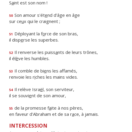
S
a
int est son nom !
Son amour s'ét
e
nd d'âge en âge
50
sur ce
u
x qui le craignent ;
Déployant la f
o
rce de son bras,
51
il disp
e
rse les superbes.
Il renverse les puiss
a
nts de leurs trônes,
52
il él
è
ve les humbles.
Il comble de bi
e
ns les affamés,
53
renvoie les r
i
ches les mains vides.
Il relève Isra
ë
l, son serviteur,
54
il se souvi
e
nt de son amour,
de la promesse f
a
ite à nos pères,
55
en faveur d'Abraham et de sa r
a
ce, à jamais.
INTERCESSION