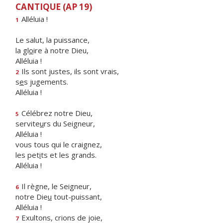
CANTIQUE (AP 19)
Alléluia !
1
Le salut, la puissance,
la gl
o
ire à notre Dieu,
Alléluia !
Ils sont justes, ils sont vrais,
2
s
e
s jugements.
Alléluia !
Célébrez notre Dieu,
5
servite
u
rs du Seigneur,
Alléluia !
vous tous qui le craignez,
les pet
i
ts et les grands.
Alléluia !
Il règne, le Seigneur,
6
notre Die
u
tout-puissant,
Alléluia !
Exultons, crions de joie,
7