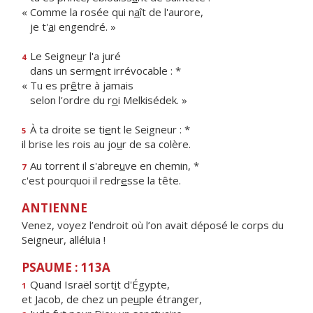
« Comme la rosée qui n
a
ît de l'aurore,
je t'
a
i engendré. »
Le Seigne
u
r l'a juré
4
dans un serm
e
nt irrévocable : *
« Tu es pr
ê
tre à jamais
selon l'ordre du r
o
i Melkisédek. »
À ta droite se ti
e
nt le Seigneur : *
5
il brise les rois au jo
u
r de sa colère.
Au torrent il s'abre
u
ve en chemin, *
7
c'est pourquoi il redr
e
sse la tête.
ANTIENNE
Venez, voyez l’endroit où l’on avait déposé le corps du
Seigneur, alléluia !
PSAUME : 113A
Quand Israël sort
i
t d'Égypte,
1
et Jacob, de chez un pe
u
ple étranger,