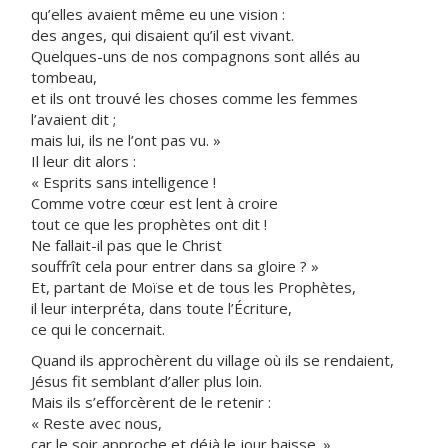
qu’elles avaient même eu une vision :
des anges, qui disaient qu’il est vivant.
Quelques-uns de nos compagnons sont allés au
tombeau,
et ils ont trouvé les choses comme les femmes
l’avaient dit ;
mais lui, ils ne l’ont pas vu. »
Il leur dit alors :
« Esprits sans intelligence !
Comme votre cœur est lent à croire
tout ce que les prophètes ont dit !
Ne fallait-il pas que le Christ
souffrît cela pour entrer dans sa gloire ? »
Et, partant de Moïse et de tous les Prophètes,
il leur interpréta, dans toute l’Écriture,
ce qui le concernait.
Quand ils approchèrent du village où ils se rendaient,
Jésus fit semblant d’aller plus loin.
Mais ils s’efforcèrent de le retenir :
« Reste avec nous,
car le soir approche et déjà le jour baisse. »