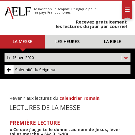
L'AELF
S'abonner
Association Épiscopale Liturgique
pour
les pays Francophones
Calendrier
Recevez gratuitement
Contact
les lectures du jour par courriel
LA MESSE
LES HEURES
LA BIBLE
Le
15 avr. 2020
|
Solennité du Seigneur
Revenir aux lectures du
calendrier romain
.
LECTURES DE LA MESSE
PREMIÈRE LECTURE
« Ce que j’ai, je te le donne : au nom de Jésus, lève-
toi et marche » (Ac 3, 1-10)