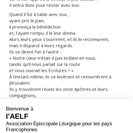
Il entra donc pour rester avec eux.
Quand il fut à table avec eux,
ayant pris le pain,
il prononça la bénédiction
et, l’ayant rompu, il le leur donna.
Alors leurs yeux s’ouvrirent, et ils le reconnurent,
mais il disparut à leurs regards.
Ils se dirent l’un à l’autre :
« Notre cœur n’était-il pas brûlant en nous,
tandis qu’il nous parlait sur la route
et nous ouvrait les Écritures ? »
À l’instant même, ils se levèrent et retournèrent à
Jérusalem.
Ils y trouvèrent réunis les onze Apôtres et leurs
compagnons,
qui leur dirent :
« Le Seigneur est réellement ressuscité :
il est apparu à Simon-Pierre. »
À leur tour, ils racontaient ce qui s’était passé sur la
route,
et comment le Seigneur s’était fait reconnaître par eux