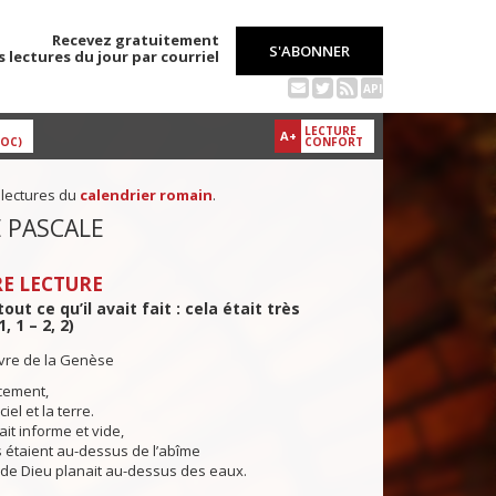
Recevez gratuitement
S'ABONNER
s lectures du jour par courriel
API
LECTURE
A+
DOC)
CONFORT
 lectures du
calendrier romain
.
E PASCALE
E LECTURE
tout ce qu’il avait fait : cela était très
, 1 – 2, 2)
ivre de la Genèse
ement,
iel et la terre.
it informe et vide,
 étaient au-dessus de l’abîme
e de Dieu planait au-dessus des eaux.