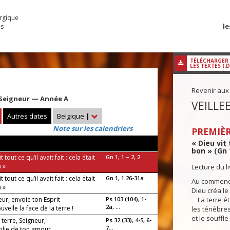
urgique
le
es
TÉLÉCHARGER
LES TEXTES (.
Revenir aux
 Seigneur — Année A
VEILLE
Autres dates
Belgique
|
Note sur les calendriers
PREMIÈR
« Dieu vit 
bon » (Gn 1
t tout ce qu’il avait fait : cela était
Gn 1, 1 – 2, 2
 »
Lecture du l
t tout ce qu’il avait fait : cela était
Gn 1, 1.26-31a
Au commenc
 »
Dieu créa le c
ur, envoie ton Esprit
Ps 103 (104), 1-
La terre éta
2a, ...
uvelle la face de la terre !
les ténèbres
et le souffl
 terre, Seigneur,
Ps 32 (33), 4-5, 6-
7...
plie de ton amour.