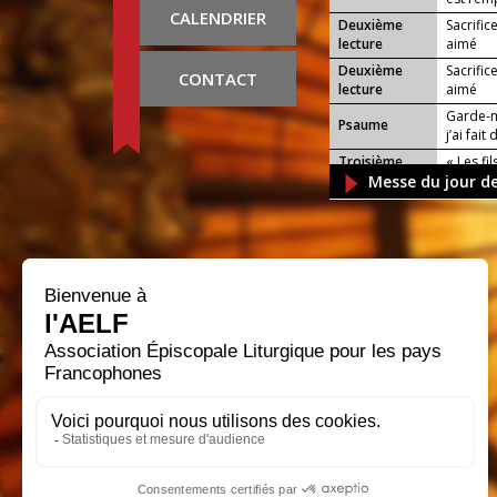
CALENDRIER
Deuxième
Sacrifice
lecture
aimé
Deuxième
Sacrifice
CONTACT
lecture
aimé
Garde-m
Psaume
j’ai fai
Troisième
« Les fi
lecture
Messe du jour d
sec au m
Chanton
Cantique
Éclatant
Quatrième
Dans sa 
lecture
Seigneur
Je t’exal
Psaume
Cinquième
« Venez 
lecture
m’engage
Exultant
Cantique
aux sour
Sixième
Marche 
lecture
Seigneur
Psaume