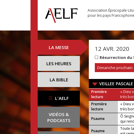
Association Épiscopale Lit
pour les pays Francophon
LA MESSE
12 AVR. 2020
Résurrection du
LES HEURES
Dimanche prochain
LA BIBLE
VEILLEE PASCALE
Première
« Dieu vi
lecture
très bon
L'AELF
Première
« Dieu vi
lecture
très bon
VIDÉOS &
Ô Seigne
Psaume
PODCASTS
qui reno
Toute la
Psaume
est rem