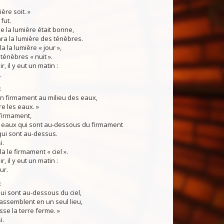
ère soit. »
fut.
 la lumière était bonne,
ra la lumière des ténèbres.
la lumière « jour »,
 ténèbres « nuit ».
ir, il y eut un matin :
.
:
t un firmament au milieu des eaux,
re les eaux. »
firmament,
es eaux qui sont au-dessous du firmament
qui sont au-dessus.
i.
le firmament « ciel ».
ir, il y eut un matin :
ur.
:
ui sont au-dessous du ciel,
rassemblent en un seul lieu,
sse la terre ferme. »
i.