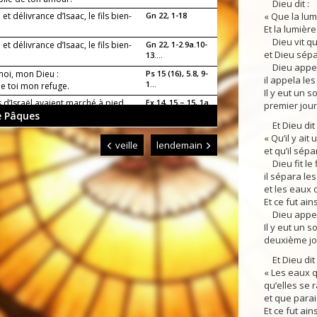
Dieu dit :
 et délivrance d’Isaac, le fils bien-
Gn 22, 1-18
« Que la lumi
Et la lumière 
Dieu vit que
 et délivrance d’Isaac, le fils bien-
Gn 22, 1-2.9a.10-
et Dieu sépa
13....
Dieu appela 
oi, mon Dieu :
Ps 15 (16), 5.8, 9-
il appela les
1...
t de toi mon refuge.
Il y eut un so
ls d’Israël avaient marché à pied
Ex 14, 15 – 15, 1a
premier jour
e Pâques
ilieu de la mer »
Et Dieu dit 
s pour le Seigneur !
Ex 15, 1b, 2, 3-4,
« Qu’il y ai
5...
e est sa gloire !
veille
lendemain
et qu’il sépa
miséricorde éternelle, le
Is 54, 5-14
Dieu fit le 
, ton rédempteur a pitié de...
il sépara l
et les eaux 
te, Seigneur : tu m’as relevé.
Ps 29 (30), 3-
4, 5-...
Et ce fut ains
Dieu appela 
à moi, et vous vivrez ; je
Is 55, 1-11
Il y eut un so
rai envers vous par une all...
deuxième jo
 de joie, vous puiserez les eaux
Is 12, 2, 4bcd, 5-6
Et Dieu dit 
ces du salut !
« Les eaux q
vers la splendeur du Seigneur
Ba 3, 9-15.32 –
qu’elles se 
4, 4
et que parai
, tu as les paroles de la vie
Ps 18
Et ce fut ains
(19), 8, 9, 10...