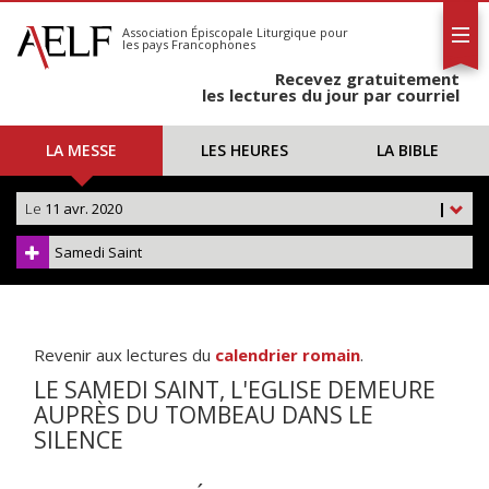
L'AELF
S'abonner
Association Épiscopale Liturgique
pour
les pays Francophones
Calendrier
Recevez gratuitement
Contact
les lectures du jour par courriel
LA MESSE
LES HEURES
LA BIBLE
Le
11 avr. 2020
|
Samedi Saint
Revenir aux lectures du
calendrier romain
.
LE SAMEDI SAINT, L'EGLISE DEMEURE
AUPRÈS DU TOMBEAU DANS LE
SILENCE