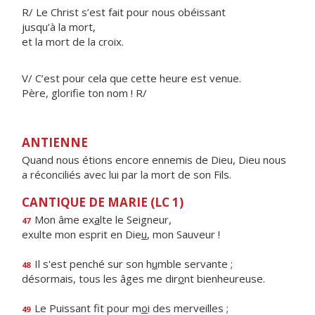
R/ Le Christ s’est fait pour nous obéissant
jusqu’à la mort,
et la mort de la croix.
V/ C’est pour cela que cette heure est venue.
Père, glorifie ton nom ! R/
ANTIENNE
Quand nous étions encore ennemis de Dieu, Dieu nous
a réconciliés avec lui par la mort de son Fils.
CANTIQUE DE MARIE (LC 1)
Mon âme ex
a
lte le Seigneur,
47
exulte mon esprit en Die
u
, mon Sauveur !
Il s'est penché sur son h
u
mble servante ;
48
désormais, tous les âges me dir
o
nt bienheureuse.
Le Puissant fit pour m
o
i des merveilles ;
49