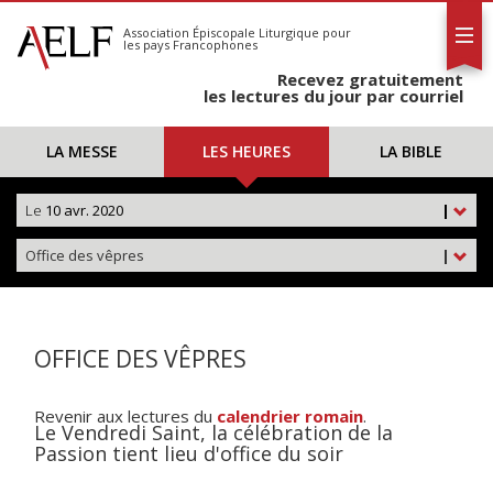
L'AELF
S'abonner
Association Épiscopale Liturgique
pour
les pays Francophones
Calendrier
Recevez gratuitement
Contact
les lectures du jour par courriel
LA MESSE
LES HEURES
LA BIBLE
Le
10 avr. 2020
|
Office des vêpres
|
OFFICE DES VÊPRES
Revenir aux lectures du
calendrier romain
.
Le Vendredi Saint, la célébration de la
Passion tient lieu d'office du soir