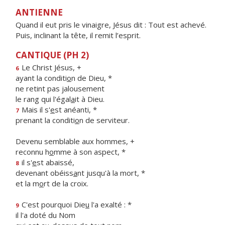
ANTIENNE
Quand il eut pris le vinaigre, Jésus dit : Tout est achevé.
Puis, inclinant la tête, il remit l’esprit.
CANTIQUE (PH 2)
Le Christ Jésus, +
6
ayant la conditi
o
n de Dieu, *
ne retint pas jalousement
le rang qui l'égal
a
it à Dieu.
Mais il s'
e
st anéanti, *
7
prenant la conditi
o
n de serviteur.
Devenu semblable aux hommes, +
reconnu h
o
mme à son aspect, *
il s'
e
st abaissé,
8
devenant obéiss
a
nt jusqu'à la mort, *
et la m
o
rt de la croix.
C'est pourquoi Die
u
l'a exalté : *
9
il l'a doté du Nom