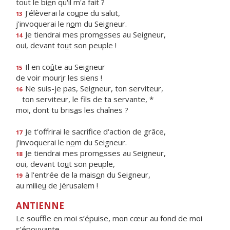
tout le bi
e
n qu'il m'a fait ?
J'élèverai la co
u
pe du salut,
13
j'invoquerai le n
o
m du Seigneur.
Je tiendrai mes prom
e
sses au Seigneur,
14
oui, devant to
u
t son peuple !
Il en co
û
te au Seigneur
15
de voir mour
i
r les siens !
Ne suis-je pas, Seigneur, ton serviteur,
16
ton serviteur, le f
ls de ta servante, *
moi, dont tu bris
a
s les chaînes ?
Je t'offrirai le sacrif
ce d'action de grâce,
17
j'invoquerai le n
o
m du Seigneur.
Je tiendrai mes prom
e
sses au Seigneur,
18
oui, devant to
u
t son peuple,
à l'entrée de la mais
o
n du Seigneur,
19
au milie
u
de Jérusalem !
ANTIENNE
Le souffle en moi s’épuise, mon cœur au fond de moi
s’épouvante.