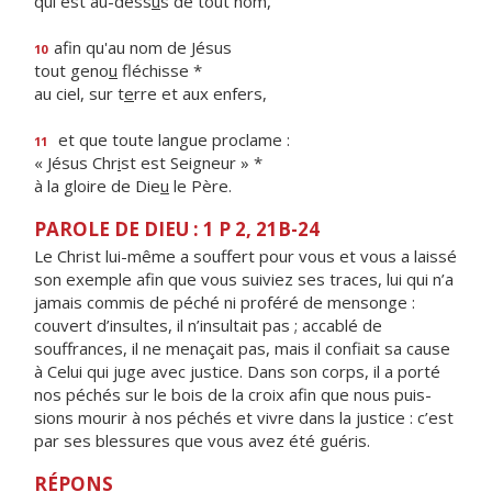
qui est au-dess
u
s de tout nom,
afin qu'au nom de Jésus
10
tout geno
u
fléchisse *
au ciel, sur t
e
rre et aux enfers,
et que toute langue proclame :
11
« Jésus Chr
i
st est Seigneur » *
à la gloire de Die
u
le Père.
PAROLE DE DIEU : 1 P 2, 21B-24
Le Christ lui-même a souffert pour vous et vous a laissé
son exemple afin que vous suiviez ses traces, lui qui n’a
jamais commis de péché ni proféré de mensonge :
couvert d’insultes, il n’insultait pas ; accablé de
souffrances, il ne menaçait pas, mais il confiait sa cause
à Celui qui juge avec justice. Dans son corps, il a porté
nos péchés sur le bois de la croix afin que nous puis­
sions mourir à nos péchés et vivre dans la justice : c’est
par ses blessures que vous avez été guéris.
RÉPONS