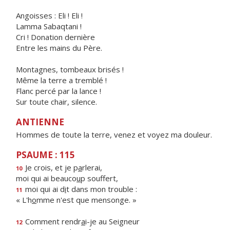
Angoisses : Eli ! Eli !
Lamma Sabaqtani !
Cri ! Donation dernière
Entre les mains du Père.
Montagnes, tombeaux brisés !
Même la terre a tremblé !
Flanc percé par la lance !
Sur toute chair, silence.
ANTIENNE
Hommes de toute la terre, venez et voyez ma douleur.
PSAUME : 115
Je crois, et je p
a
rlerai,
10
moi qui ai beauco
u
p souffert,
moi qui ai d
i
t dans mon trouble :
11
« L'h
o
mme n'est que mensonge. »
Comment rendr
a
i-je au Seigneur
12