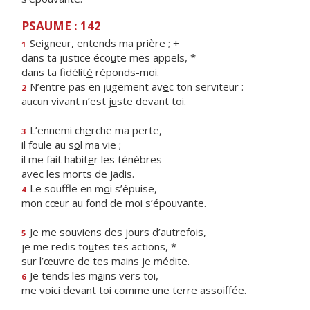
PSAUME : 142
Seigneur, ent
e
nds ma prière ; +
1
dans ta justice éco
u
te mes appels, *
dans ta fidélit
é
réponds-moi.
N’entre pas en jugement av
e
c ton serviteur :
2
aucun vivant n’est j
u
ste devant toi.
L’ennemi ch
e
rche ma perte,
3
il foule au s
o
l ma vie ;
il me fait habit
e
r les ténèbres
avec les m
o
rts de jadis.
Le souffle en m
o
i s’épuise,
4
mon cœur au fond de m
o
i s’épouvante.
Je me souviens des jours d’autrefois,
5
je me redis to
u
tes tes actions, *
sur l’œuvre de tes m
a
ins je médite.
Je tends les m
a
ins vers toi,
6
me voici devant toi comme une t
e
rre assoiffée.