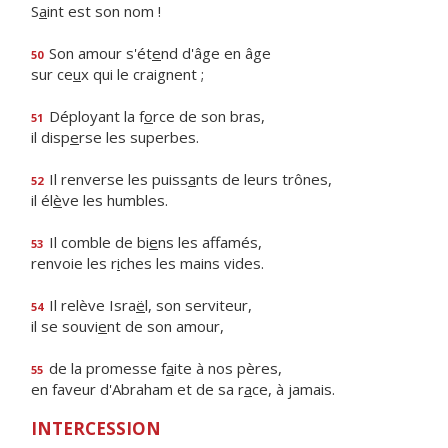
S
a
int est son nom !
Son amour s'ét
e
nd d'âge en âge
50
sur ce
u
x qui le craignent ;
Déployant la f
o
rce de son bras,
51
il disp
e
rse les superbes.
Il renverse les puiss
a
nts de leurs trônes,
52
il él
è
ve les humbles.
Il comble de bi
e
ns les affamés,
53
renvoie les r
i
ches les mains vides.
Il relève Isra
ë
l, son serviteur,
54
il se souvi
e
nt de son amour,
de la promesse f
a
ite à nos pères,
55
en faveur d'Abraham et de sa r
a
ce, à jamais.
INTERCESSION