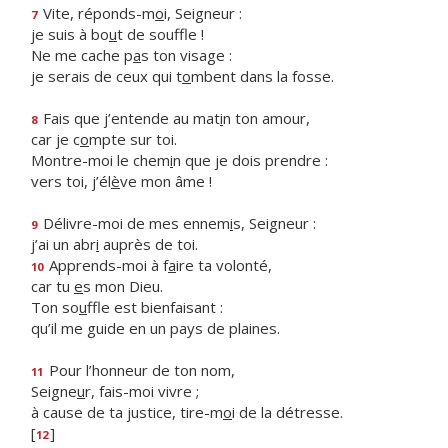
Vite, réponds-m
o
i, Seigneur :
7
je suis à bo
u
t de souffle !
Ne me cache p
a
s ton visage :
je serais de ceux qui t
o
mbent dans la fosse.
Fais que j’entende au mat
i
n ton amour,
8
car je c
o
mpte sur toi.
Montre-moi le chem
i
n que je dois prendre :
vers toi, j’él
è
ve mon âme !
Délivre-moi de mes ennem
i
s, Seigneur :
9
j’ai un abr
i
auprès de toi.
Apprends-moi à f
a
ire ta volonté,
10
car tu
e
s mon Dieu.
Ton so
u
ffle est bienfaisant :
qu’il me guide en un pays de plaines.
Pour l’honneur de ton nom,
11
Seigne
u
r, fais-moi vivre ;
à cause de ta justice, tire-m
o
i de la détresse.
[
]
12