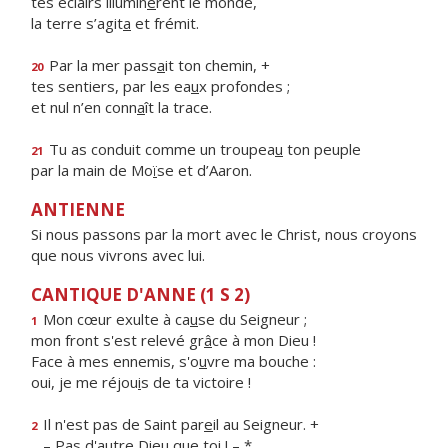
tes éclairs illumin
è
rent le monde,
la terre s’agit
a
et frémit.
Par la mer pass
a
it ton chemin, +
20
tes sentiers, par les ea
u
x profondes ;
et nul n’en conn
a
ît la trace.
Tu as conduit comme un troupea
u
ton peuple
21
par la main de Mo
ï
se et d’Aaron.
ANTIENNE
Si nous passons par la mort avec le Christ, nous croyons
que nous vivrons avec lui.
CANTIQUE D'ANNE (1 S 2)
Mon cœur exulte à ca
u
se du Seigneur ;
1
mon front s'est relevé gr
â
ce à mon Dieu !
Face à mes ennemis, s'o
u
vre ma bouche :
oui, je me réjou
i
s de ta victoire !
Il n'est pas de Saint par
e
il au Seigneur. +
2
– Pas d'autre Die
u
que toi ! – *