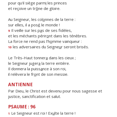
pour qu'il siège parm
i
les princes
et reçoive un tr
ô
ne de gloire.
Au Seigneur, les col
o
nnes de la terre :
sur elles, il a pos
é
le monde !
Il veille sur les p
a
s de ses fidèles,
9
et les méchants périr
o
nt dans les ténèbres.
La force ne rend pas l'h
o
mme vainqueur :
les adversaires du Seigne
u
r seront brisés.
10
Le Très-Haut tonner
a
dans les cieux ;
le Seigneur juger
a
la terre entière.
Il donnera la puiss
a
nce à son roi,
il relèvera le fr
o
nt de son messie.
ANTIENNE
Par Dieu, le Christ est devenu pour nous sagesse et
justice, sanctification et salut.
PSAUME : 96
Le Seigneur est roi ! Ex
u
lte la terre !
1