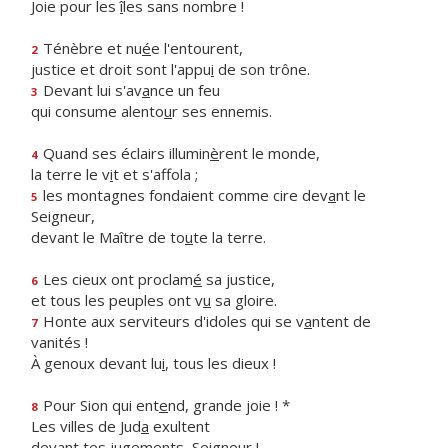
Joie pour les
î
les sans nombre !
Ténèbre et nu
é
e l'entourent,
2
justice et droit sont l'appu
i
de son trône.
Devant lui s'av
a
nce un feu
3
qui consume alento
u
r ses ennemis.
Quand ses éclairs illumin
è
rent le monde,
4
la terre le v
i
t et s'affola ;
les montagnes fondaient comme cire dev
a
nt le
5
Seigneur,
devant le Maître de to
u
te la terre.
Les cieux ont proclam
é
sa justice,
6
et tous les peuples ont v
u
sa gloire.
Honte aux serviteurs d'idoles qui se v
a
ntent de
7
vanités !
À genoux devant lu
i
, tous les dieux !
Pour Sion qui ent
e
nd, grande joie ! *
8
Les villes de Jud
a
exultent
devant tes jugem
e
nts, Seigneur !