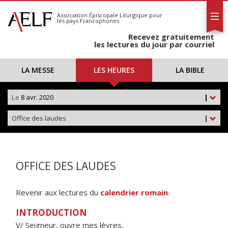
L'AELF
S'abonner
Association Épiscopale Liturgique
pour
les pays Francophones
Calendrier
Recevez gratuitement
Contact
les lectures du jour par courriel
LA MESSE
LES HEURES
LA BIBLE
Le
8 avr. 2020
|
Office des laudes
|
OFFICE DES LAUDES
Revenir aux lectures du
calendrier romain
.
INTRODUCTION
V/ Seigneur, ouvre mes lèvres,