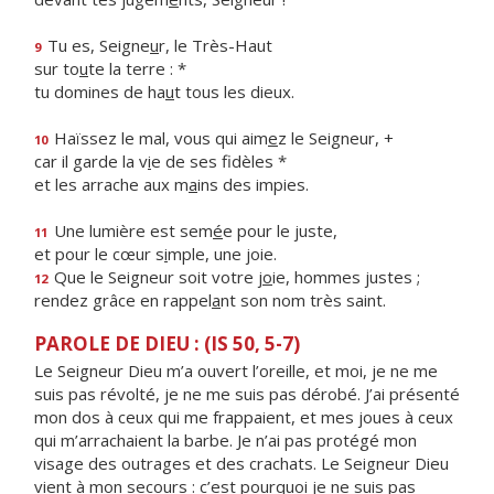
Tu es, Seigne
u
r, le Très-Haut
9
sur to
u
te la terre : *
tu domines de ha
u
t tous les dieux.
Haïssez le mal, vous qui aim
e
z le Seigneur, +
10
car il garde la v
i
e de ses fidèles *
et les arrache aux m
a
ins des impies.
Une lumière est sem
é
e pour le juste,
11
et pour le cœur s
i
mple, une joie.
Que le Seigneur soit votre j
o
ie, hommes justes ;
12
rendez grâce en rappel
a
nt son nom très saint.
PAROLE DE DIEU : (IS 50, 5-7)
Le Seigneur Dieu m’a ouvert l’oreille, et moi, je ne me
suis pas révolté, je ne me suis pas dérobé. J’ai présenté
mon dos à ceux qui me frappaient, et mes joues à ceux
qui m’arrachaient la barbe. Je n’ai pas protégé mon
visage des outrages et des crachats. Le Seigneur Dieu
vient à mon secours : c’est pourquoi je ne suis pas