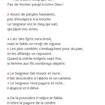
Pas de Rocher par
e
il à notre Dieu !
Assez de par
o
les hautaines,
3
pas d'insol
e
nce à la bouche
Le Seigneur est le Die
u
qui sait,
qui p
è
se nos actes.
L'arc des f
o
rts sera brisé,
4
mais le faible se rev
ê
t de vigueur.
Les plus comblés s'emba
u
chent pour du pain,
5
et les affam
é
s se reposent.
Quand la stérile enf
a
nte sept fois,
la femme aux fils nombre
u
x dépérit.
Le Seigneur fait mour
i
r et vivre ;
6
il fait descendre à l'ab
î
me et en ramène.
Le Seigneur rend pa
u
vre et riche ;
7
il ab
a
isse et il élève.
De la poussière il rel
è
ve le faible,
8
il retire le pa
u
vre de la cendre