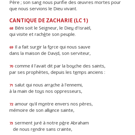
Père ; son sang nous purifie des œuvres mortes pour
que nous servions le Dieu vivant.
CANTIQUE DE ZACHARIE (LC 1)
Béni soit le Seigneur, le Die
u
d'Israël,
68
qui visite et rach
è
te son peuple.
Il a fait surgir la f
o
rce qui nous sauve
69
dans la maison de Dav
i
d, son serviteur,
comme il l'avait dit par la bo
u
che des saints,
70
par ses prophètes, depuis les t
e
mps anciens :
salut qui nous arr
a
che à l'ennemi,
71
à la main de to
u
s nos oppresseurs,
amour qu'il m
o
ntre envers nos pères,
72
mémoire de son alli
a
nce sainte,
serment juré à notre p
è
re Abraham
73
de nous r
e
ndre sans crainte,