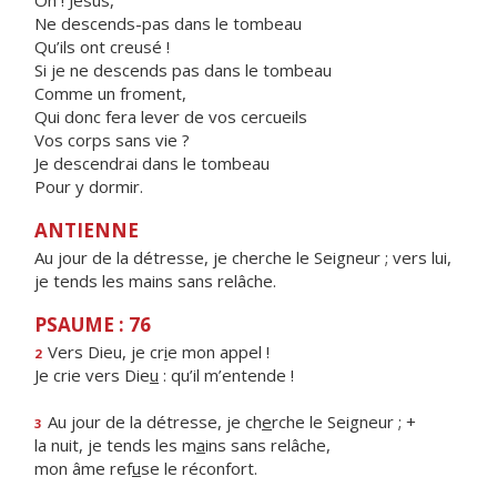
Oh ! Jésus,
Ne descends-pas dans le tombeau
Qu’ils ont creusé !
Si je ne descends pas dans le tombeau
Comme un froment,
Qui donc fera lever de vos cercueils
Vos corps sans vie ?
Je descendrai dans le tombeau
Pour y dormir.
ANTIENNE
Au jour de la détresse, je cherche le Seigneur ; vers lui,
je tends les mains sans relâche.
PSAUME : 76
Vers Dieu, je cr
i
e mon appel !
2
Je crie vers Die
u
: qu’il m’entende !
Au jour de la détresse, je ch
e
rche le Seigneur ; +
3
la nuit, je tends les m
a
ins sans relâche,
mon âme ref
u
se le réconfort.