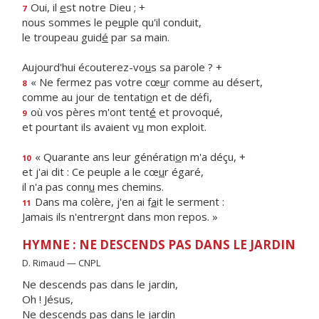
Oui, il
e
st notre Dieu ; +
7
nous sommes le pe
u
ple qu'il conduit,
le troupeau guid
é
par sa main.
Aujourd'hui écouterez-vo
u
s sa parole ? +
« Ne fermez pas votre cœ
u
r comme au désert,
8
comme au jour de tentati
o
n et de défi,
où vos pères m'ont tent
é
et provoqué,
9
et pourtant ils avaient v
u
mon exploit.
« Quarante ans leur générati
o
n m'a déçu, +
10
et j'ai dit : Ce peuple a le cœ
u
r égaré,
il n'a pas conn
u
mes chemins.
Dans ma colère, j'en ai f
a
it le serment :
11
Jamais ils n'entrer
o
nt dans mon repos. »
HYMNE : NE DESCENDS PAS DANS LE JARDIN
D. Rimaud — CNPL
Ne descends pas dans le jardin,
Oh ! Jésus,
Ne descends pas dans le jardin