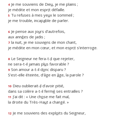
Je me souviens de Die
u
, je me plains ;
4
je médite et mon espr
i
t défaille.
Tu refuses à mes ye
u
x le sommeil ;
5
je me trouble, incap
a
ble de parler.
Je pense aux jo
u
rs d’autrefois,
6
aux ann
é
es de jadis ;
la nuit, je me souvi
e
ns de mon chant,
7
je médite en mon cœur, et mon espr
i
t s’interroge.
Le Seigneur ne fera-t-
i
l que rejeter,
8
ne sera-t-il jamais pl
u
s favorable ?
Son amour a-t-il d
o
nc disparu ?
9
S’est-elle éteinte, d’âge en
â
ge, la parole ?
Dieu oublierait-
i
l d’avoir pitié,
10
dans sa colère a-t-il ferm
é
ses entrailles ?
J’ai dit : « Une ch
o
se me fait mal,
11
la droite du Très-Ha
u
t a changé. »
Je me souviens des expl
o
its du Seigneur,
12