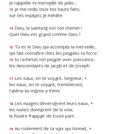
je rappelle ta merv
e
ille de jadis ;
je me red
i
s tous tes hauts faits,
13
sur tes expl
o
its je médite.
Dieu, la saintet
é
est ton chemin !
14
Quel Dieu est gr
a
nd comme Dieu ?
Tu es le Dieu qui accompl
i
s la merveille,
15
qui fais connaître chez les pe
u
ples ta force :
tu rachetas ton pe
u
ple avec puissance,
16
les descendants de Jac
o
b et de Joseph.
Les eaux, en te voy
a
nt, Seigneur, +
17
les eaux, en te voy
a
nt, tremblèrent,
l’abîme lui-m
ê
me a frémi.
Les nuages dévers
è
rent leurs eaux, +
18
les nuées donn
è
rent de la voix,
la foudre frapp
a
it de toute part.
Au roulement de ta v
o
ix qui tonnait, +
19