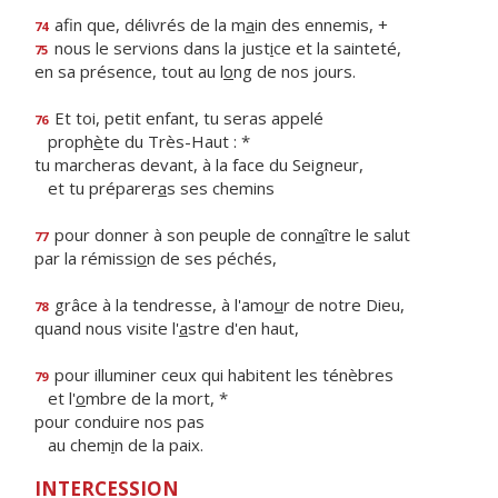
afin que, délivrés de la m
a
in des ennemis, +
74
nous le servions dans la just
i
ce et la sainteté,
75
en sa présence, tout au l
o
ng de nos jours.
Et toi, petit enfant, tu seras appelé
76
proph
è
te du Très-Haut : *
tu marcheras devant, à la face du Seigneur,
et tu préparer
a
s ses chemins
pour donner à son peuple de conn
a
ître le salut
77
par la rémissi
o
n de ses péchés,
grâce à la tendresse, à l'amo
u
r de notre Dieu,
78
quand nous visite l'
a
stre d'en haut,
pour illuminer ceux qui habitent les ténèbres
79
et l'
o
mbre de la mort, *
pour conduire nos pas
au chem
i
n de la paix.
INTERCESSION