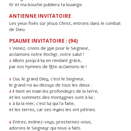
R/ et ma bouche publiera ta louange.
ANTIENNE INVITATOIRE
Les yeux fixés sur Jésus Christ, entrons dans le combat
de Dieu.
PSAUME INVITATOIRE : (94)
Venez, crions de j
o
ie pour le Seigneur,
1
acclamons notre Roch
e
r, notre salut !
Allons jusqu'à lu
i
en rendant grâce,
2
par nos hymnes de f
ê
te acclamons-le !
Oui, le grand Die
u
, c'est le Seigneur,
3
le grand roi au-dess
u
s de tous les dieux :
il tient en main les profonde
u
rs de la terre,
4
et les sommets des mont
a
gnes sont à lui ;
à lui la mer, c'est lu
i
qui l'a faite,
5
et les terres, car ses m
a
ins les ont pétries.
Entrez, inclinez-vo
u
s, prosternez-vous,
6
adorons le Seigne
u
r qui nous a faits.