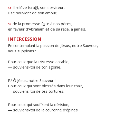
Il relève Isra
ë
l, son serviteur,
54
il se souvi
e
nt de son amour,
de la promesse f
a
ite à nos pères,
55
en faveur d'Abraham et de sa r
a
ce, à jamais.
INTERCESSION
En contemplant la passion de Jésus, notre Sauveur,
nous supplions :
Pour ceux que la tristesse accable,
— souviens-toi de ton agonie,
R/ Ô Jésus, notre Sauveur !
Pour ceux qui sont blessés dans leur chair,
— souviens-toi de tes tortures.
Pour ceux qui souffrent la dérision,
— souviens-toi de la couronne d’épines.