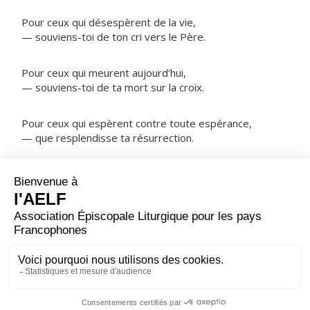
Pour ceux qui désespèrent de la vie,
— souviens-toi de ton cri vers le Père.
Pour ceux qui meurent aujourd’hui,
— souviens-toi de ta mort sur la croix.
Pour ceux qui espèrent contre toute espérance,
— que resplendisse ta résurrection.
NOTRE PÈRE
ORAISON
Puisque tu as voulu, Seigneur, que ton Fils fût crucifié
pour nous afin de nous arracher au pouvoir de Satan,
fais que nous puissions recevoir la grâce de la
résurrection.