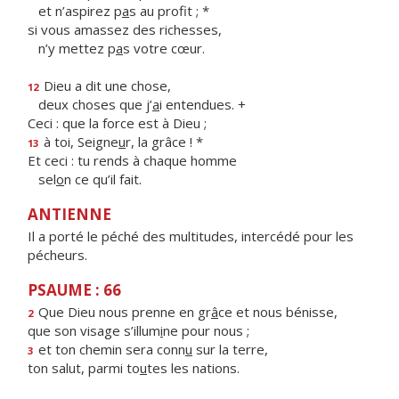
et n’aspirez p
a
s au profit ; *
si vous amassez des richesses,
n’y mettez p
a
s votre cœur.
Dieu a dit une chose,
12
deux choses que j’
a
i entendues. +
Ceci : que la force est à Dieu ;
à toi, Seigne
u
r, la grâce ! *
13
Et ceci : tu rends à chaque homme
sel
o
n ce qu’il fait.
ANTIENNE
Il a porté le péché des multitudes, intercédé pour les
pécheurs.
PSAUME : 66
Que Dieu nous prenne en gr
â
ce et nous bénisse,
2
que son visage s’illum
i
ne pour nous ;
et ton chemin sera conn
u
sur la terre,
3
ton salut, parmi to
u
tes les nations.