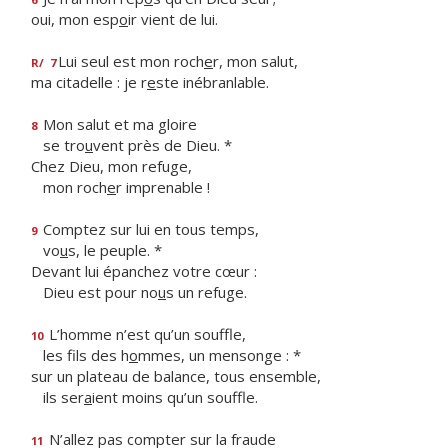
oui, mon esp
o
ir vient de lui.
Lui seul est mon roch
e
r, mon salut,
R/
7
ma citadelle : je r
e
ste inébranlable.
Mon salut et ma gloire
8
se tro
u
vent près de Dieu. *
Chez Dieu, mon refuge,
mon roch
e
r imprenable !
Comptez sur lui en tous temps,
9
vo
u
s, le peuple. *
Devant lui épanchez votre cœur :
Dieu est pour no
u
s un refuge.
L’homme n’est qu’un souffle,
10
les fils des h
o
mmes, un mensonge : *
sur un plateau de balance, tous ensemble,
ils ser
a
ient moins qu’un souffle.
N’allez pas compter sur la fraude
11