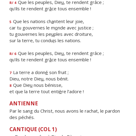
Que les peuples, Die
u
, te rendent grâce ;
R/ 4
qu’ils te rendent gr
â
ce tous ensemble !
Que les nations ch
a
ntent leur joie,
5
car tu gouvernes le m
o
nde avec justice ;
tu gouvernes les pe
u
ples avec droiture,
sur la terre, tu condu
i
s les nations.
Que les peuples, Die
u
, te rendent grâce ;
R/ 6
qu’ils te rendent gr
â
ce tous ensemble !
La terre a donn
é
son fruit ;
7
Dieu, notre Die
u
, nous bénit.
Que Die
u
nous bénisse,
8
et que la terre tout enti
è
re l’adore !
ANTIENNE
Par le sang du Christ, nous avons le rachat, le pardon
des péchés.
CANTIQUE (COL 1)