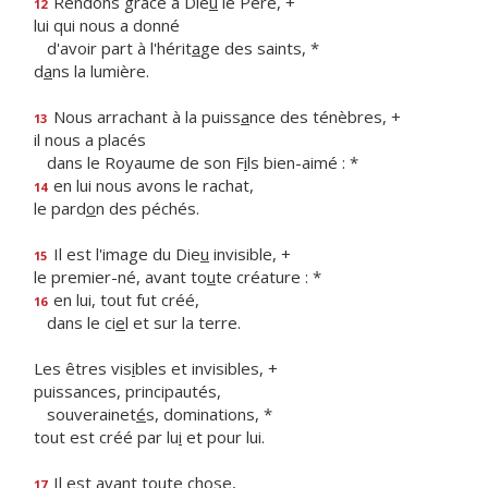
Rendons grâce à Die
u
le Père, +
12
lui qui nous a donné
d'avoir part à l'hérit
a
ge des saints, *
d
a
ns la lumière.
Nous arrachant à la puiss
a
nce des ténèbres, +
13
il nous a placés
dans le Royaume de son F
i
ls bien-aimé : *
en lui nous avons le rachat,
14
le pard
o
n des péchés.
Il est l'image du Die
u
invisible, +
15
le premier-né, avant to
u
te créature : *
en lui, tout fut créé,
16
dans le ci
e
l et sur la terre.
Les êtres vis
i
bles et invisibles, +
puissances, principautés,
souverainet
é
s, dominations, *
tout est créé par lu
i
et pour lui.
Il est avant to
u
te chose,
17