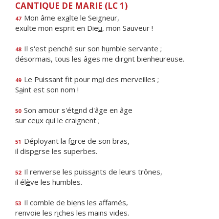
CANTIQUE DE MARIE (LC 1)
Mon âme ex
a
lte le Seigneur,
47
exulte mon esprit en Die
u
, mon Sauveur !
Il s'est penché sur son h
u
mble servante ;
48
désormais, tous les âges me dir
o
nt bienheureuse.
Le Puissant fit pour m
o
i des merveilles ;
49
S
a
int est son nom !
Son amour s'ét
e
nd d'âge en âge
50
sur ce
u
x qui le craignent ;
Déployant la f
o
rce de son bras,
51
il disp
e
rse les superbes.
Il renverse les puiss
a
nts de leurs trônes,
52
il él
è
ve les humbles.
Il comble de bi
e
ns les affamés,
53
renvoie les r
i
ches les mains vides.