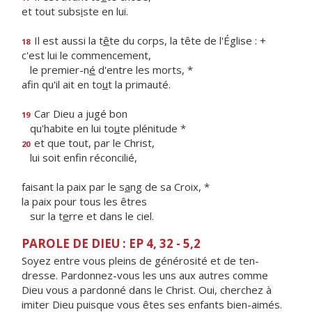
et tout subs
i
ste en lui.
Il est aussi la t
ê
te du corps, la tête de l'Église : +
18
c'est lui le commencement,
le premier-n
é
d'entre les morts, *
afin qu'il ait en to
u
t la primauté.
Car Dieu a jugé bon
19
qu'habite en lui to
u
te plénitude *
et que tout, par le Christ,
20
lui soit enf
n réconcilié,
faisant la paix par le s
a
ng de sa Croix, *
la paix pour tous les êtres
sur la t
e
rre et dans le ciel.
PAROLE DE DIEU : EP 4, 32 - 5,2
Soyez entre vous pleins de générosité et de ten­
dresse. Pardonnez-vous les uns aux autres comme
Dieu vous a pardonné dans le Christ. Oui, cherchez à
imiter Dieu puisque vous êtes ses enfants bien-aimés.