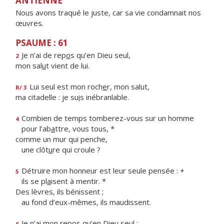
ANTIENNE
Nous avons traqué le juste, car sa vie condamnait nos
œuvres.
PSAUME : 61
Je n’ai de rep
o
s qu’en Dieu seul,
2
mon sal
u
t vient de lui.
Lui seul est mon roch
e
r, mon salut,
R/ 3
ma citadelle : je su
i
s inébranlable.
Combien de temps tomberez-vous sur un homme
4
pour l’ab
a
ttre, vous tous, *
comme un mur qui penche,
une clôt
u
re qui croule ?
Détruire mon honneur est leur seule pensée : +
5
ils se pl
a
isent à mentir. *
Des lèvres, ils bénissent ;
au fond d’eux-mêmes, ils maudissent.
Je n’ai mon rep
o
s qu’en Dieu seul ;
6