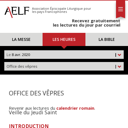
L'AELF
S'abonner
Association Épiscopale Liturgique
pour
les pays Francophones
Calendrier
Recevez gratuitement
Contact
les lectures du jour par courriel
LA MESSE
LES HEURES
LA BIBLE
Le
8 avr. 2020
|
Office des vêpres
|
OFFICE DES VÊPRES
Revenir aux lectures du
calendrier romain
.
Veille du Jeudi Saint
INTRODUCTION