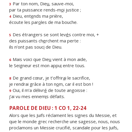
Par ton nom, Die
u
, sauve-moi,
3
par ta puissance rends-m
o
i justice ;
Dieu, ent
e
nds ma prière,
4
écoute les par
o
les de ma bouche.
Des étrangers se sont lev
é
s contre moi, +
5
des puissants ch
e
rchent ma perte :
ils n’ont pas souc
i
de Dieu.
Mais voici que Die
u
vient à mon aide,
6
le Seigneur est mon appu
i
entre tous.
De grand cœur, je t’offrir
a
i le sacrifice,
8
je rendrai grâce à ton n
o
m, car il est bon !
Oui, il m’a délivr
é
de toute angoisse :
9
j’ai vu mes ennem
i
s défaits.
PAROLE DE DIEU : 1 CO 1, 22-24
Alors que les Juifs réclament les signes du Messie, et
que le monde grec recherche une sagesse, nous, nous
proclamons un Messie crucifié, scandale pour les Juifs,