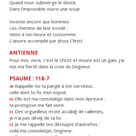
Quand nous submerge le doute,
Dans l'impossible ouvre une issue.
Invente encore aux hommes
Les chemins de leur exode ;
Viens à ton heure et consomme
L'œuvre accomplie par Jésus Christ.
ANTIENNE
Pour moi, vivre, c'est le Christ et mourir est un gain, j'ai
mis ma fierté dans la croix du Seigneur.
PSAUME : 118-7
Rappelle-toi ta par
o
le à ton serviteur,
49
celle dont tu f
s mon espoir.
Elle est ma consolati
o
n dans mon épreuve :
50
ta prom
e
sse me fait vivre.
Des orgueilleux m’ont accabl
é
de railleries,
51
je n’ai pas dévi
é
de ta loi.
Je me rappelle tes décisi
o
ns d’autrefois :
52
voilà ma consolati
o
n, Seigneur.