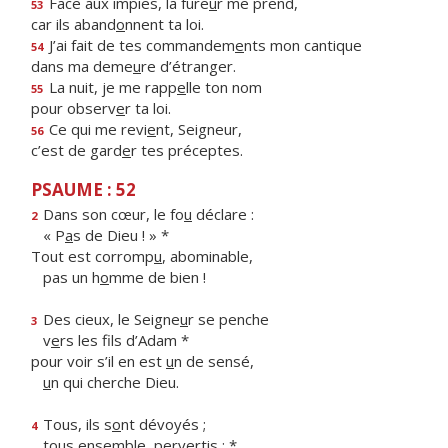
Face aux impies, la fure
u
r me prend,
53
car ils aband
o
nnent ta loi.
J’ai fait de tes commandem
e
nts mon cantique
54
dans ma deme
u
re d’étranger.
La nuit, je me rapp
e
lle ton nom
55
pour observ
e
r ta loi.
Ce qui me revi
e
nt, Seigneur,
56
c’est de gard
e
r tes préceptes.
PSAUME : 52
Dans son cœur, le fo
u
déclare :
2
« P
a
s de Dieu ! » *
Tout est corromp
u
, abominable,
pas un h
o
mme de bien !
Des cieux, le Seigne
u
r se penche
3
v
e
rs les fils d’Adam *
pour voir s’il en est
u
n de sensé,
u
n qui cherche Dieu.
Tous, ils s
o
nt dévoyés ;
4
tous ens
e
mble, pervertis : *