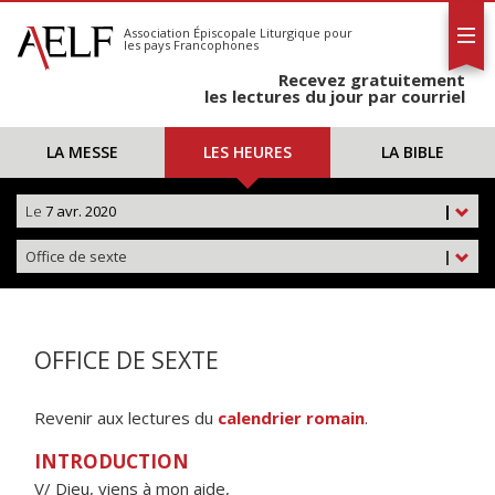
L'AELF
S'abonner
Association Épiscopale Liturgique
pour
les pays Francophones
Calendrier
Recevez gratuitement
Contact
les lectures du jour par courriel
LA MESSE
LES HEURES
LA BIBLE
Le
7 avr. 2020
|
Office de sexte
|
OFFICE DE SEXTE
Revenir aux lectures du
calendrier romain
.
INTRODUCTION
V/ Dieu, viens à mon aide,