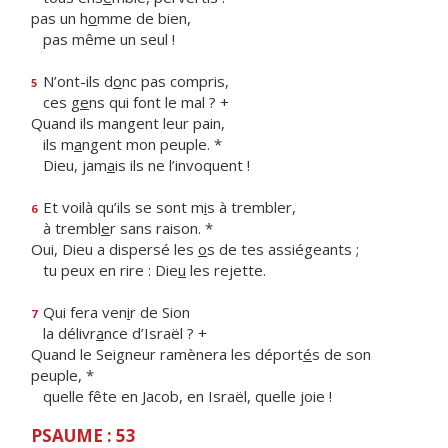
pas un h
o
mme de bien,
pas même un seul !
N’ont-ils d
o
nc pas compris,
5
ces g
e
ns qui font le mal ? +
Quand ils mangent leur pain,
ils m
a
ngent mon peuple. *
Dieu, jam
a
is ils ne l’invoquent !
Et voilà qu’ils se sont m
i
s à trembler,
6
à trembl
e
r sans raison. *
Oui, Dieu a dispersé les
o
s de tes assiégeants ;
tu peux en rire : Die
u
les rejette.
Qui fera ven
i
r de Sion
7
la délivr
a
nce d’Israël ? +
Quand le Seigneur ramènera les déport
é
s de son
peuple, *
quelle fête en Jacob, en Israël, quelle joie !
PSAUME : 53