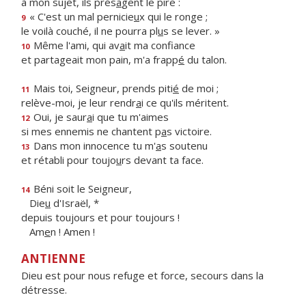
à mon sujet, ils prés
a
gent le pire :
« C'est un mal pernicie
u
x qui le ronge ;
9
le voilà couché, il ne pourra pl
u
s se lever. »
Même l'ami, qui av
a
it ma confiance
10
et partageait mon pain, m'a frapp
é
du talon.
Mais toi, Seigneur, prends piti
é
de moi ;
11
relève-moi, je leur rendr
a
i ce qu'ils méritent.
Oui, je saur
a
i que tu m'aimes
12
si mes ennemis ne chantent p
a
s victoire.
Dans mon innocence tu m'
a
s soutenu
13
et rétabli pour toujo
u
rs devant ta face.
Béni soit le Seigneur,
14
Die
u
d'Israël, *
depuis toujours et pour toujours !
Am
e
n ! Amen !
ANTIENNE
Dieu est pour nous refuge et force, secours dans la
détresse.