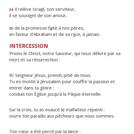
Il relève Isra
ë
l, son serviteur,
54
il se souvi
e
nt de son amour,
de la promesse f
a
ite à nos pères,
55
en faveur d'Abraham et de sa r
a
ce, à jamais.
INTERCESSION
Prions le Christ, notre Sauveur, qui nous délivre par sa
mort et sa résurrection :
R/ Seigneur Jésus, prends pitié de nous.
Tu es monté à Jérusalem pour souffrir la passion et
entrer dans ta gloire :
conduis ton Église jusqu'à la Pâque éternelle.
Sur la croix, tu as exaucé le malfaiteur repenti :
ouvre ton paradis aux pécheurs que nous sommes.
Ton cœur a été percé par la lance :