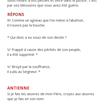
sions mourir à nos péchés et vivre dans la justice : c’est
par ses blessures que vous avez été guéris.
RÉPONS
R/ Comme un agneau que l'on mène à l'abattoir,
il n'ouvre pas la bouche.
* Qui donc a eu souci de son destin ?
V/ Frappé à cause des péchés de son peuple,
il a été supprimé. *
V/ Broyé par la souffrance,
il a plu au Seigneur. *
ANTIENNE
Si je fais les œuvres de mon Père, croyez aux œuvres
que je fais en son nom.