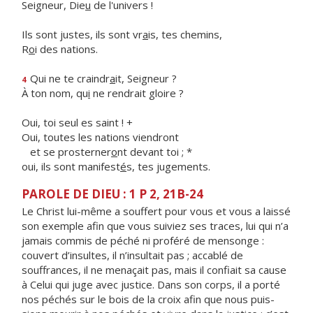
Seigneur, Die
u
de l'univers !
Ils sont justes, ils sont vr
a
is, tes chemins,
R
o
i des nations.
Qui ne te craindr
a
it, Seigneur ?
4
À ton nom, qu
i
ne rendrait gloire ?
Oui, toi seul es saint ! +
Oui, toutes les nations viendront
et se prosterner
o
nt devant toi ; *
oui, ils sont manifest
é
s, tes jugements.
PAROLE DE DIEU : 1 P 2, 21B-24
Le Christ lui-même a souffert pour vous et vous a laissé
son exemple afin que vous suiviez ses traces, lui qui n’a
jamais commis de péché ni proféré de mensonge :
couvert d’insultes, il n’insultait pas ; accablé de
souffrances, il ne menaçait pas, mais il confiait sa cause
à Celui qui juge avec justice. Dans son corps, il a porté
nos péchés sur le bois de la croix afin que nous puis­