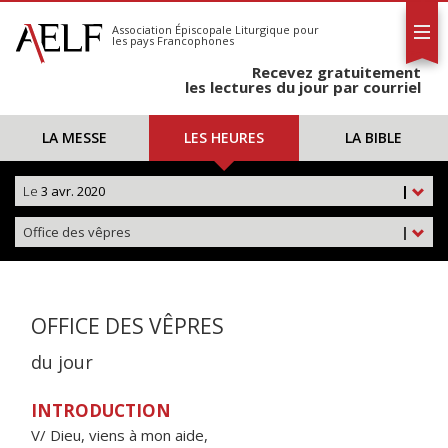
L'AELF
S'abonner
Association Épiscopale Liturgique
pour
les pays Francophones
Calendrier
Recevez gratuitement
Contact
les lectures du jour par courriel
LA MESSE
LES HEURES
LA BIBLE
Le
3 avr. 2020
|
Office des vêpres
|
OFFICE DES VÊPRES
du jour
INTRODUCTION
V/ Dieu, viens à mon aide,