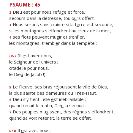
PSAUME : 45
Dieu est pour nous ref
u
ge et force,
2
secours dans la détresse, toujo
u
rs offert.
Nous serons sans crainte si la t
e
rre est secouée,
3
si les montagnes s'effondrent au cre
u
x de la mer ;
ses flots peuvent mug
i
r et s'enfler,
4
les montagnes, trembl
e
r dans la tempête :
(Il
e
st avec nous,
(R/)
le Seigne
u
r de l'univers ;
citad
e
lle pour nous,
le Die
u
de Jacob !)
Le Fleuve, ses bras réjouissent la v
i
lle de Dieu,
5
la plus sainte des deme
u
res du Très-Haut.
Dieu s'y tient : elle
e
st inébranlable ;
6
quand renaît le matin, Die
u
la secourt.
Des peuples mugissent, des r
è
gnes s'effondrent ;
7
quand sa voix retentit, la t
e
rre se défait.
Il
e
st avec nous,
R/ 8