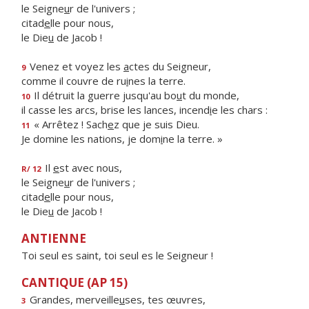
le Seigne
u
r de l'univers ;
citad
e
lle pour nous,
le Die
u
de Jacob !
Venez et voyez les
a
ctes du Seigneur,
9
comme il couvre de ru
i
nes la terre.
Il détruit la guerre jusqu'au bo
u
t du monde,
10
il casse les arcs, brise les lances, incend
i
e les chars :
« Arrêtez ! Sach
e
z que je suis Dieu.
11
Je domine les nations, je dom
i
ne la terre. »
Il
e
st avec nous,
R/ 12
le Seigne
u
r de l'univers ;
citad
e
lle pour nous,
le Die
u
de Jacob !
ANTIENNE
Toi seul es saint, toi seul es le Seigneur !
CANTIQUE (AP 15)
Grandes, merveille
u
ses, tes œuvres,
3