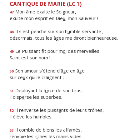
CANTIQUE DE MARIE (LC 1)
Mon âme ex
a
lte le Seigneur,
47
exulte mon esprit en Die
u
, mon Sauveur !
Il s'est penché sur son h
u
mble servante ;
48
désormais, tous les âges me dir
o
nt bienheureuse.
Le Puissant fit pour m
o
i des merveilles ;
49
S
a
int est son nom !
Son amour s'ét
e
nd d'âge en âge
50
sur ce
u
x qui le craignent ;
Déployant la f
o
rce de son bras,
51
il disp
e
rse les superbes.
Il renverse les puiss
a
nts de leurs trônes,
52
il él
è
ve les humbles.
Il comble de bi
e
ns les affamés,
53
renvoie les r
i
ches les mains vides.