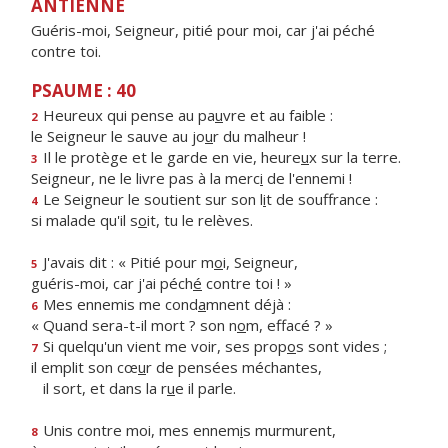
ANTIENNE
Guéris-moi, Seigneur, pitié pour moi, car j'ai péché
contre toi.
PSAUME : 40
Heureux qui pense au pa
u
vre et au faible :
2
le Seigneur le sauve au jo
u
r du malheur !
Il le protège et le garde en vie, heure
u
x sur la terre.
3
Seigneur, ne le livre pas à la merc
i
de l'ennemi !
Le Seigneur le soutient sur son l
i
t de souffrance :
4
si malade qu'il s
o
it, tu le relèves.
J'avais dit : « Pitié pour m
o
i, Seigneur,
5
guéris-moi, car j'ai péch
é
contre toi ! »
Mes ennemis me cond
a
mnent déjà :
6
« Quand sera-t-il mort ? son n
o
m, effacé ? »
Si quelqu'un vient me voir, ses prop
o
s sont vides ;
7
il emplit son cœ
u
r de pensées méchantes,
il sort, et dans la r
u
e il parle.
Unis contre moi, mes ennem
i
s murmurent,
8