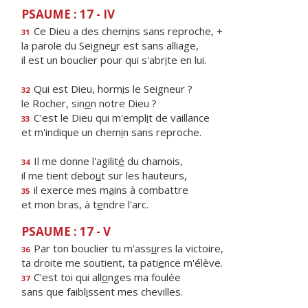
PSAUME : 17 - IV
Ce Dieu a des chem
i
ns sans reproche, +
31
la parole du Seigne
u
r est sans alliage,
il est un bouclier pour qui s'abr
i
te en lui.
Qui est Dieu, horm
i
s le Seigneur ?
32
le Rocher, sin
o
n notre Dieu ?
C'est le Dieu qui m'empl
i
t de vaillance
33
et m'indique un chem
i
n sans reproche.
Il me donne l'agilit
é
du chamois,
34
il me tient debo
u
t sur les hauteurs,
il exerce mes m
a
ins à combattre
35
et mon bras, à t
e
ndre l'arc.
PSAUME : 17 - V
Par ton bouclier tu m'ass
u
res la victoire,
36
ta droite me soutient, ta pati
e
nce m'élève.
C'est toi qui all
o
nges ma foulée
37
sans que faibl
i
ssent mes chevilles.