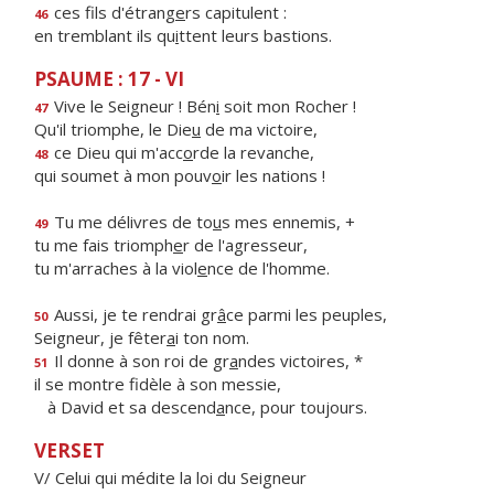
ces fils d'étrang
e
rs capitulent :
46
en tremblant ils qu
i
ttent leurs bastions.
PSAUME : 17 - VI
Vive le Seigneur ! Bén
i
soit mon Rocher !
47
Qu'il triomphe, le Die
u
de ma victoire,
ce Dieu qui m'acc
o
rde la revanche,
48
qui soumet à mon pouv
o
ir les nations !
Tu me délivres de to
u
s mes ennemis, +
49
tu me fais triomph
e
r de l'agresseur,
tu m'arraches à la viol
e
nce de l'homme.
Aussi, je te rendrai gr
â
ce parmi les peuples,
50
Seigneur, je fêter
a
i ton nom.
Il donne à son roi de gr
a
ndes victoires, *
51
il se montre fidèle à son messie,
à David et sa descend
a
nce, pour toujours.
VERSET
V/ Celui qui médite la loi du Seigneur