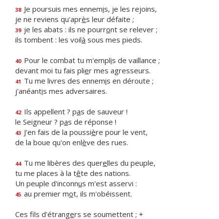
Je poursuis mes ennem
i
s, je les rejoins,
38
je ne reviens qu'apr
è
s leur défaite ;
je les abats : ils ne pourr
o
nt se relever ;
39
ils tombent : les voil
à
sous mes pieds.
Pour le combat tu m'empl
i
s de vaillance ;
40
devant moi tu fais pli
e
r mes agresseurs.
Tu me livres des ennem
i
s en déroute ;
41
j'anéant
i
s mes adversaires.
Ils appellent ? p
a
s de sauveur !
42
le Seigneur ? p
a
s de réponse !
J'en fais de la poussi
è
re pour le vent,
43
de la boue qu'on enl
è
ve des rues.
Tu me libères des quer
e
lles du peuple,
44
tu me places à la t
ê
te des nations.
Un peuple d'inconn
u
s m'est asservi :
au premier m
o
t, ils m'obéissent.
45
Ces fils d'étrang
e
rs se soumettent ; +