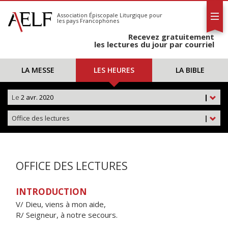
L'AELF
S'abonner
Association Épiscopale Liturgique
pour
les pays Francophones
Calendrier
Recevez gratuitement
Contact
les lectures du jour par courriel
LA MESSE
LES HEURES
LA BIBLE
Le
2 avr. 2020
|
Office des lectures
|
OFFICE DES LECTURES
INTRODUCTION
V/ Dieu, viens à mon aide,
R/ Seigneur, à notre secours.