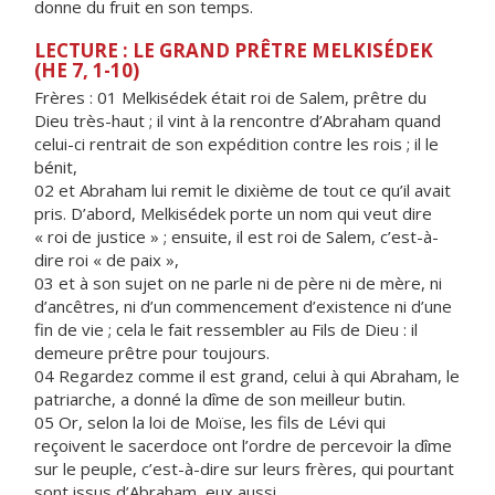
donne du fruit en son temps.
LECTURE : LE GRAND PRÊTRE MELKISÉDEK
(HE 7, 1-10)
Frères : 01 Melkisédek était roi de Salem, prêtre du
Dieu très-haut ; il vint à la rencontre d’Abraham quand
celui-ci rentrait de son expédition contre les rois ; il le
bénit,
02 et Abraham lui remit le dixième de tout ce qu’il avait
pris. D’abord, Melkisédek porte un nom qui veut dire
« roi de justice » ; ensuite, il est roi de Salem, c’est-à-
dire roi « de paix »,
03 et à son sujet on ne parle ni de père ni de mère, ni
d’ancêtres, ni d’un commencement d’existence ni d’une
fin de vie ; cela le fait ressembler au Fils de Dieu : il
demeure prêtre pour toujours.
04 Regardez comme il est grand, celui à qui Abraham, le
patriarche, a donné la dîme de son meilleur butin.
05 Or, selon la loi de Moïse, les fils de Lévi qui
reçoivent le sacerdoce ont l’ordre de percevoir la dîme
sur le peuple, c’est-à-dire sur leurs frères, qui pourtant
sont issus d’Abraham, eux aussi.