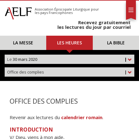
L'AELF
S'abonner
Association Épiscopale Liturgique
pour
les pays Francophones
Calendrier
Recevez gratuitement
Contact
les lectures du jour par courriel
LA MESSE
LES HEURES
LA BIBLE
Le
30 mars 2020
|
Office des complies
|
OFFICE DES COMPLIES
Revenir aux lectures du
calendrier romain
.
INTRODUCTION
V/ Dieu, viens à mon aide,