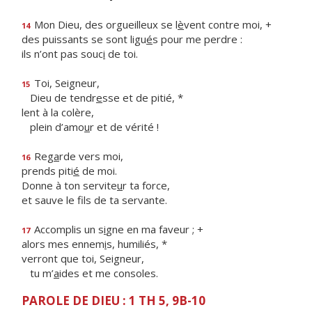
Mon Dieu, des orgueilleux se l
è
vent contre moi, +
14
des puissants se sont ligu
é
s pour me perdre :
ils n’ont pas souc
i
de toi.
Toi, Seigneur,
15
Dieu de tendr
e
sse et de pitié, *
lent à la colère,
plein d’amo
u
r et de vérité !
Reg
a
rde vers moi,
16
prends piti
é
de moi.
Donne à ton servite
u
r ta force,
et sauve le f
ls de ta servante.
Accomplis un s
i
gne en ma faveur ; +
17
alors mes ennem
i
s, humiliés, *
verront que toi, Seigneur,
tu m’
a
ides et me consoles.
PAROLE DE DIEU : 1 TH 5, 9B-10