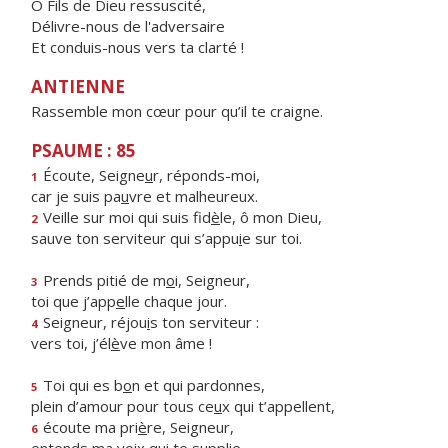
Ô Fils de Dieu ressuscité,
Délivre-nous de l'adversaire
Et conduis-nous vers ta clarté !
ANTIENNE
Rassemble mon cœur pour qu’il te craigne.
PSAUME : 85
Écoute, Seigne
u
r, réponds-moi,
1
car je suis pa
u
vre et malheureux.
Veille sur moi qui suis fid
è
le, ô mon Dieu,
2
sauve ton serviteur qui s’appu
i
e sur toi.
Prends pitié de m
o
i, Seigneur,
3
toi que j’app
e
lle chaque jour.
Seigneur, réjou
i
s ton serviteur :
4
vers toi, j’él
è
ve mon âme !
Toi qui es b
o
n et qui pardonnes,
5
plein d’amour pour tous ce
u
x qui t’appellent,
écoute ma pri
è
re, Seigneur,
6