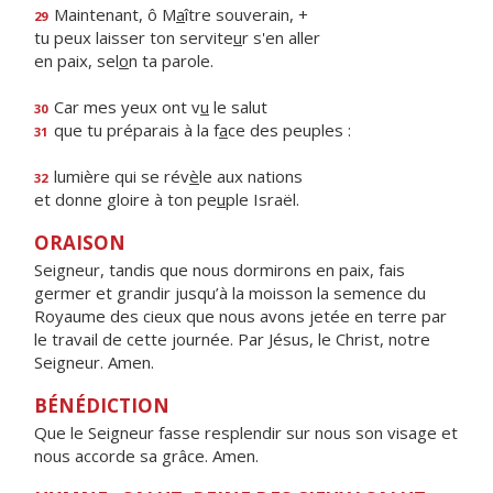
Maintenant, ô M
a
ître souverain, +
29
tu peux laisser ton servite
u
r s'en aller
en paix, sel
o
n ta parole.
Car mes yeux ont v
u
le salut
30
que tu préparais à la f
a
ce des peuples :
31
lumière qui se rév
è
le aux nations
32
et donne gloire à ton pe
u
ple Israël.
ORAISON
Seigneur, tandis que nous dormirons en paix, fais
germer et grandir jusqu’à la moisson la semence du
Royaume des cieux que nous avons jetée en terre par
le travail de cette journée. Par Jésus, le Christ, notre
Seigneur. Amen.
BÉNÉDICTION
Que le Seigneur fasse resplendir sur nous son visage et
nous accorde sa grâce. Amen.