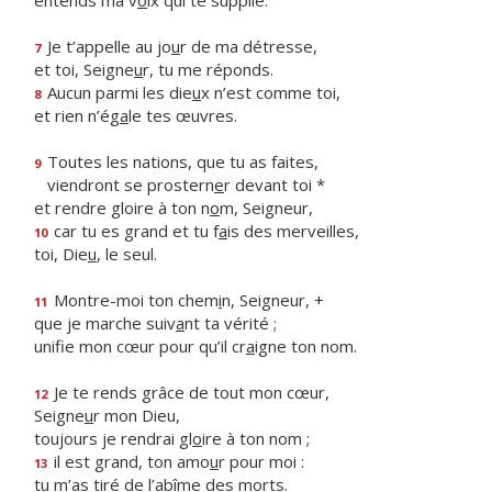
entends ma v
o
ix qui te supplie.
Je t’appelle au jo
u
r de ma détresse,
7
et toi, Seigne
u
r, tu me réponds.
Aucun parmi les die
u
x n’est comme toi,
8
et rien n’ég
a
le tes œuvres.
Toutes les nations, que tu as faites,
9
viendront se prostern
e
r devant toi *
et rendre gloire à ton n
o
m, Seigneur,
car tu es grand et tu f
a
is des merveilles,
10
toi, Die
u
, le seul.
Montre-moi ton chem
i
n, Seigneur, +
11
que je marche suiv
a
nt ta vérité ;
unifie mon cœur pour qu’il cr
a
igne ton nom.
Je te rends grâce de tout mon cœur,
12
Seigne
u
r mon Dieu,
toujours je rendrai gl
o
ire à ton nom ;
il est grand, ton amo
u
r pour moi :
13
tu m’as tiré de l’ab
î
me des morts.