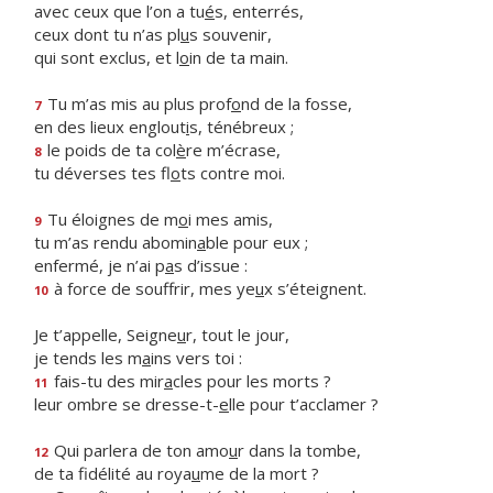
avec ceux que l’on a tu
é
s, enterrés,
ceux dont tu n’as pl
u
s souvenir,
qui sont exclus, et l
o
in de ta main.
Tu m’as mis au plus prof
o
nd de la fosse,
7
en des lieux englout
i
s, ténébreux ;
le poids de ta col
è
re m’écrase,
8
tu déverses tes fl
o
ts contre moi.
Tu éloignes de m
o
i mes amis,
9
tu m’as rendu abomin
a
ble pour eux ;
enfermé, je n’ai p
a
s d’issue :
à force de souffrir, mes ye
u
x s’éteignent.
10
Je t’appelle, Seigne
u
r, tout le jour,
je tends les m
a
ins vers toi :
fais-tu des mir
a
cles pour les morts ?
11
leur ombre se dresse-t-
e
lle pour t’acclamer ?
Qui parlera de ton amo
u
r dans la tombe,
12
de ta fidélité au roya
u
me de la mort ?