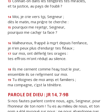
Connaît-on dans les tén
è
bres tes miracles,
13
et ta justice, au pa
y
s de l’oubli ?
Moi, je crie vers t
o
i, Seigneur ;
14
dès le matin, ma pri
è
re te cherche :
pourquoi me rejet
e
r, Seigneur,
15
pourquoi me cach
e
r ta face ?
Malheureux, frappé à m
o
rt depuis l’enfance,
16
je n’en peux plus d’endur
e
r tes fléaux ;
sur moi, ont déferl
é
tes orages :
17
tes effrois m’ont rédu
i
t au silence.
Ils me cernent comme l’ea
u
tout le jour,
18
ensemble ils se ref
e
rment sur moi.
Tu éloignes de moi am
i
s et familiers ;
19
ma compagne, c’
e
st la ténèbre.
PAROLE DE DIEU : JR 14, 7-9B
Si nos fautes parlent contre nous, agis, Seigneur, pour
l’honneur de ton nom ! Tu es au milieu de nous, et ton
nom a été invoqué sur nous ; ne nous abandonne pas,