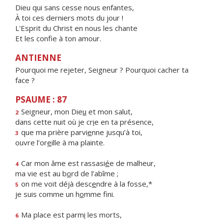
Dieu qui sans cesse nous enfantes,
À toi ces derniers mots du jour !
L'Esprit du Christ en nous les chante
Et les confie à ton amour.
ANTIENNE
Pourquoi me rejeter, Seigneur ? Pourquoi cacher ta
face ?
PSAUME : 87
Seigneur, mon Die
u
et mon salut,
2
dans cette nuit où je cr
i
e en ta présence,
que ma prière parvi
e
nne jusqu’à toi,
3
ouvre l’or
e
ille à ma plainte.
Car mon âme est rassasi
é
e de malheur,
4
ma vie est au b
o
rd de l’abîme ;
on me voit déjà desc
e
ndre à la fosse,*
5
je suis comme un h
o
mme fini.
Ma place est parm
i
les morts,
6