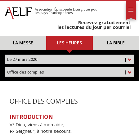
L'AELF
S'abonner
Association Épiscopale Liturgique
pour
les pays Francophones
Calendrier
Recevez gratuitement
Contact
les lectures du jour par courriel
LA MESSE
LES HEURES
LA BIBLE
Le
27 mars 2020
|
Office des complies
|
OFFICE DES COMPLIES
INTRODUCTION
V/ Dieu, viens à mon aide,
R/ Seigneur, à notre secours.