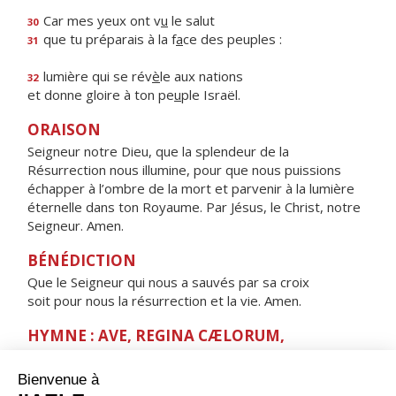
Car mes yeux ont v
u
le salut
30
que tu préparais à la f
a
ce des peuples :
31
lumière qui se rév
è
le aux nations
32
et donne gloire à ton pe
u
ple Israël.
ORAISON
Seigneur notre Dieu, que la splendeur de la
Résurrection nous illumine, pour que nous puissions
échapper à l’ombre de la mort et parvenir à la lumière
éternelle dans ton Royaume. Par Jésus, le Christ, notre
Seigneur. Amen.
BÉNÉDICTION
Que le Seigneur qui nous a sauvés par sa croix
soit pour nous la résurrection et la vie. Amen.
HYMNE : AVE, REGINA CÆLORUM,
Ave, Regina cælorum,
ave, Domina angelorum,
salve, radix, salve, porta,