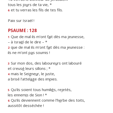
tous les jo
u
rs de ta vie, *
et tu verras les f
ls de tes fils.
6
Paix sur Israël !
PSAUME : 128
Que de mal ils m’ont f
a
it dès ma jeunesse,
1
– à Isra
ë
l de le dire – *
que de mal ils m’ont f
a
it dès ma jeunesse :
2
ils ne m’ont p
a
s soumis !
Sur mon dos, des laboure
u
rs ont labouré
3
et creus
é
leurs sillons ; *
mais le Seigne
u
r, le juste,
4
a brisé l’attel
a
ge des impies.
Qu’ils soient tous humili
é
s, rejetés,
5
les ennem
i
s de Sion ! *
Qu’ils deviennent comme l’h
e
rbe des toits,
6
aussitôt desséchée !