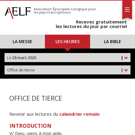
L'AELF
S'abonner
Association Épiscopale Liturgique
pour
les pays Francophones
Calendrier
Recevez gratuitement
Contact
les lectures du jour par courriel
LA MESSE
LES HEURES
LA BIBLE
Le
26 mars 2020
|
Office de tierce
|
OFFICE DE TIERCE
Revenir aux lectures du
calendrier romain
.
INTRODUCTION
V/ Dieu, viens à mon aide,