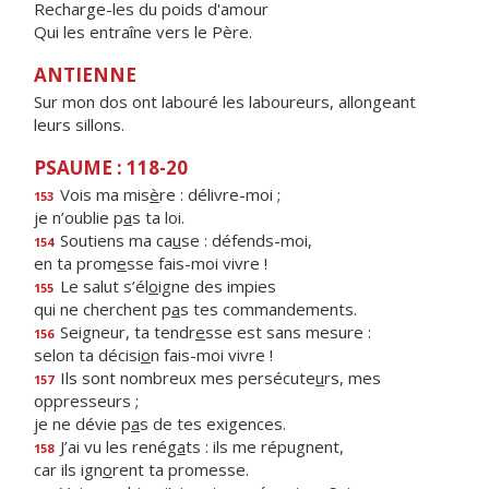
Recharge-les du poids d'amour
Qui les entraîne vers le Père.
ANTIENNE
Sur mon dos ont labouré les laboureurs, allongeant
leurs sillons.
PSAUME : 118-20
Vois ma mis
è
re : délivre-moi ;
153
je n’oublie p
a
s ta loi.
Soutiens ma ca
u
se : défends-moi,
154
en ta prom
e
sse fais-moi vivre !
Le salut s’él
o
igne des impies
155
qui ne cherchent p
a
s tes commandements.
Seigneur, ta tendr
e
sse est sans mesure :
156
selon ta décisi
o
n fais-moi vivre !
Ils sont nombreux mes persécute
u
rs, mes
157
oppresseurs ;
je ne dévie p
a
s de tes exigences.
J’ai vu les renég
a
ts : ils me répugnent,
158
car ils ign
o
rent ta promesse.