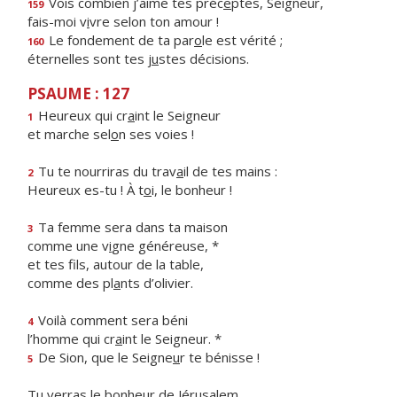
Vois combien j’aime tes préc
e
ptes, Seigneur,
159
fais-moi v
i
vre selon ton amour !
Le fondement de ta par
o
le est vérité ;
160
éternelles sont tes j
u
stes décisions.
PSAUME : 127
Heureux qui cr
a
int le Seigneur
1
et marche sel
o
n ses voies !
Tu te nourriras du trav
a
il de tes mains :
2
Heureux es-tu ! À t
o
i, le bonheur !
Ta femme sera dans ta maison
3
comme une v
i
gne généreuse, *
et tes fils, autour de la table,
comme des pl
a
nts d’olivier.
Voilà comment sera béni
4
l’homme qui cr
a
int le Seigneur. *
De Sion, que le Seigne
u
r te bénisse !
5
Tu verras le bonheur de Jérusalem