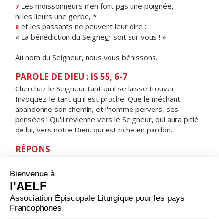
Les moissonneurs n’en font p
a
s une poignée,
7
ni les lie
u
rs une gerbe, *
et les passants ne pe
u
vent leur dire :
8
« La bénédiction du Seigne
u
r soit sur vous ! »
Au nom du Seigneur, no
u
s vous bénissons.
PAROLE DE DIEU : IS 55, 6-7
Cherchez le Seigneur tant qu'il se laisse trouver.
Invoquez-le tant qu'il est proche. Que le méchant
abandonne son chemin, et l'homme pervers, ses
pensées ! Qu'il revienne vers le Seigneur, qui aura pitié
de lui, vers notre Dieu, qui est riche en pardon.
RÉPONS
V/ Crée en moi un cœur pur, ô mon Dieu,
renouvelle et raffermis au fond de moi mon esprit.
ORAISON
Nous t’adressons, Seigneur, cette humble prière : que
tes serviteurs se purifient dans la pénitence et