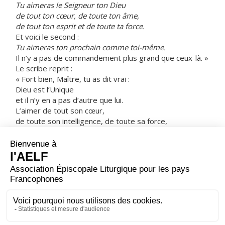
Tu aimeras le Seigneur ton Dieu
de tout ton cœur, de toute ton âme,
de tout ton esprit et de toute ta force.
Et voici le second :
Tu aimeras ton prochain comme toi-même.
Il n’y a pas de commandement plus grand que ceux-là. »
Le scribe reprit :
« Fort bien, Maître, tu as dit vrai :
Dieu est l’Unique
et il n’y en a pas d’autre que lui.
L’aimer de tout son cœur,
de toute son intelligence, de toute sa force,
et aimer son prochain comme soi-même,
vaut mieux que toute offrande d’holocaustes et de
sacrifices. »
Jésus, voyant qu’il avait fait une remarque judicieuse, lui
dit :
« Tu n’es pas loin du royaume de Dieu. »
Et personne n’osait plus l’interroger.
– Acclamons la Parole de Dieu.