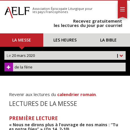
L'AELF
S'abonner
Association Épiscopale Liturgique
pour
les pays Francophones
Calendrier
Recevez gratuitement
Contact
les lectures du jour par courriel
LA MESSE
LES HEURES
LA BIBLE
Le
20 mars 2020
|
de la férie
Revenir aux lectures du
calendrier romain
.
LECTURES DE LA MESSE
PREMIÈRE LECTURE
« Nous ne dirons plus à l’ouvrage de nos mains : “Tu
es notre Dieu” » (Os 14, 2-10)