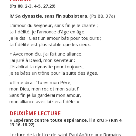
(Ps 88, 2-3, 4-5, 27.29)
R/ Sa dynastie, sans fin subsistera.
(Ps 88, 37a)
L'amour du Seigneur, sans fin je le chante ;
ta fidélité, je l'annonce d'âge en âge.
Je le dis : C'est un amour bâti pour toujours ;
ta fidélité est plus stable que les cieux.
« Avec mon élu, j'ai fait une alliance,
j'ai juré à David, mon serviteur :
J'établirai ta dynastie pour toujours,
je te bâtis un trône pour la suite des âges.
« Il me dira : 'Tu es mon Père,
mon Dieu, mon roc et mon salut !'
Sans fin je lui garderai mon amour,
mon alliance avec lui sera fidèle. »
DEUXIÈME LECTURE
« Espérant contre toute espérance, il a cru » (Rm 4,
13.16-18.22)
Lecture de la lettre de saint Paul Apôtre aux Romains