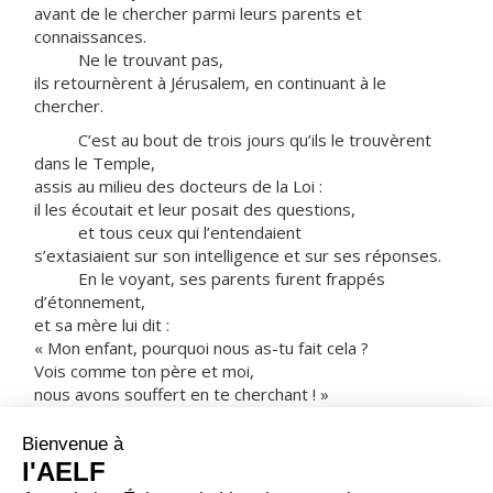
avant de le chercher parmi leurs parents et
connaissances.
Ne le trouvant pas,
ils retournèrent à Jérusalem, en continuant à le
chercher.
C’est au bout de trois jours qu’ils le trouvèrent
dans le Temple,
assis au milieu des docteurs de la Loi :
il les écoutait et leur posait des questions,
et tous ceux qui l’entendaient
s’extasiaient sur son intelligence et sur ses réponses.
En le voyant, ses parents furent frappés
d’étonnement,
et sa mère lui dit :
« Mon enfant, pourquoi nous as-tu fait cela ?
Vois comme ton père et moi,
nous avons souffert en te cherchant ! »
Il leur dit :
« Comment se fait-il que vous m’ayez cherché ?
Ne saviez-vous pas
qu’il me faut être chez mon Père ? »