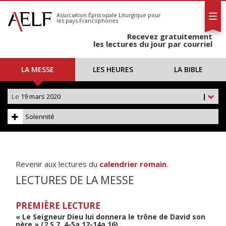
L'AELF
S'abonner
Association Épiscopale Liturgique
pour
les pays Francophones
Calendrier
Recevez gratuitement
Contact
les lectures du jour par courriel
LA MESSE
LES HEURES
LA BIBLE
Le
19 mars 2020
|
Solennité
Revenir aux lectures du
calendrier romain
.
LECTURES DE LA MESSE
PREMIÈRE LECTURE
« Le Seigneur Dieu lui donnera le trône de David son
père » (2 S 7, 4-5a.12-14a.16)