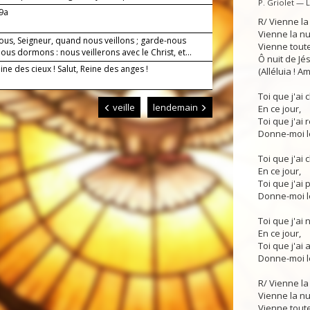
P. Griolet — 
-9a
R/ Vienne la
Vienne la n
ous, Seigneur, quand nous veillons ; garde-nous
Vienne toute
us dormons : nous veillerons avec le Christ, et...
Ô nuit de Jés
eine des cieux ! Salut, Reine des anges !
(Alléluia ! Am
Toi que j'ai
veille
lendemain
En ce jour,
Toi que j'ai 
Donne-moi le
Toi que j'ai 
En ce jour,
Toi que j'ai p
Donne-moi le
Toi que j'ai 
En ce jour,
Toi que j'ai 
Donne-moi le
R/ Vienne la
Vienne la n
Vienne toute