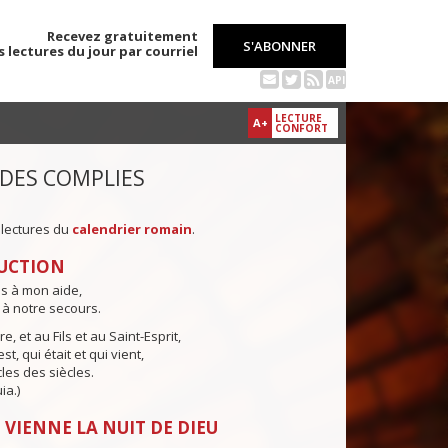
Recevez gratuitement
S'ABONNER
s lectures du jour par courriel
API
LECTURE
A+
CONFORT
 DES COMPLIES
 lectures du
calendrier romain
.
UCTION
ns à mon aide,
 à notre secours.
e, et au Fils et au Saint-Esprit,
st, qui était et qui vient,
cles des siècles.
ia.)
 VIENNE LA NUIT DE DIEU