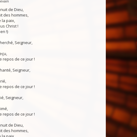
Levain
 nuit de Dieu,
uit des hommes,
 la paix,
us Christ !
en !)
 cherché, Seigneur,
reçu,
 repos de ce jour !
chanté, Seigneur,
rié,
 repos de ce jour !
nié, Seigneur,
aimé,
 repos de ce jour !
 nuit de Dieu,
uit des hommes,
 la paix,