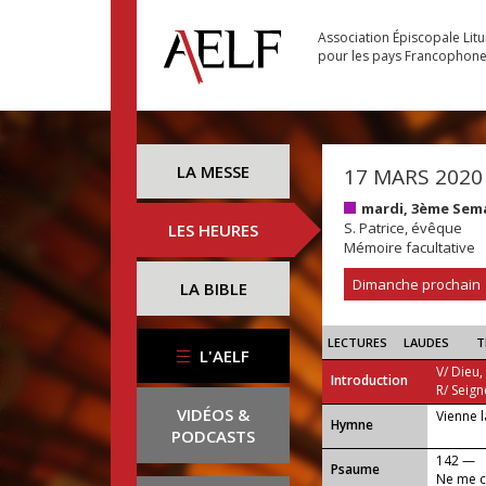
Association Épiscopale Lit
pour les pays Francophon
LA MESSE
17 MARS 2020
mardi, 3ème Sem
S. Patrice, évêque
LES HEURES
Mémoire facultative
Dimanche prochain
LA BIBLE
LECTURES
LAUDES
T
L'AELF
V/ Dieu,
Introduction
R/ Seign
VIDÉOS &
Vienne l
...
Hymne
PODCASTS
142 —
Psaume
Ne me ca