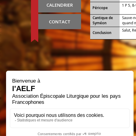
CALENDRIER
1 P 5, 8
Péricope
Cantique de
Sauve-n
CONTACT
Syméon
quand no
Salut, R
Conclusion