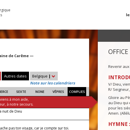
urgique
le
es
OFFICE
aine de Carême —
Revenir aux
Autres dates
Belgique
|
INTROD
Note sur les calendriers
V/ Dieu, vie
R/ Seigneur,
IERCE
SEXTE
NONE
VÊPRES
COMPLIES
Gloire au Pèr
 viens à mon aide,
au Dieu qui e
eur, à notre secours.
pour les siè
a nuit de Dieu
Amen. (Allélu
HYMNE :
che pas ton visage, car je compte sur toi.