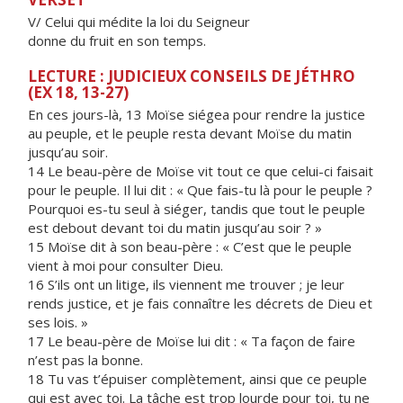
V/ Celui qui médite la loi du Seigneur
donne du fruit en son temps.
LECTURE : JUDICIEUX CONSEILS DE JÉTHRO
(EX 18, 13-27)
En ces jours-là, 13 Moïse siégea pour rendre la justice
au peuple, et le peuple resta devant Moïse du matin
jusqu’au soir.
14 Le beau-père de Moïse vit tout ce que celui-ci faisait
pour le peuple. Il lui dit : « Que fais-tu là pour le peuple ?
Pourquoi es-tu seul à siéger, tandis que tout le peuple
est debout devant toi du matin jusqu’au soir ? »
15 Moïse dit à son beau-père : « C’est que le peuple
vient à moi pour consulter Dieu.
16 S’ils ont un litige, ils viennent me trouver ; je leur
rends justice, et je fais connaître les décrets de Dieu et
ses lois. »
17 Le beau-père de Moïse lui dit : « Ta façon de faire
n’est pas la bonne.
18 Tu vas t’épuiser complètement, ainsi que ce peuple
qui est avec toi. La tâche est trop lourde pour toi, tu ne