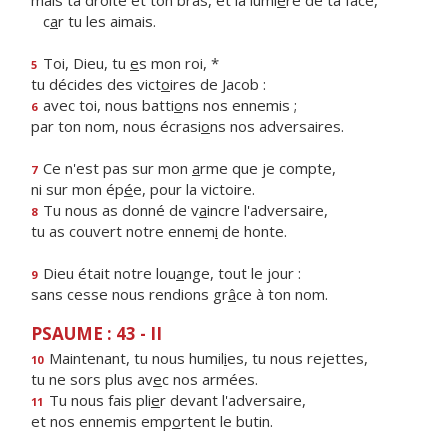
mais ta droite et ton bras, et la lumi
è
re de ta face,
c
a
r tu les aimais.
Toi, Dieu, tu
e
s mon roi, *
5
tu décides des vict
o
ires de Jacob :
avec toi, nous batti
o
ns nos ennemis ;
6
par ton nom, nous écrasi
o
ns nos adversaires.
Ce n'est pas sur mon
a
rme que je compte,
7
ni sur mon ép
é
e, pour la victoire.
Tu nous as donné de v
a
incre l'adversaire,
8
tu as couvert notre ennem
i
de honte.
Dieu était notre lou
a
nge, tout le jour :
9
sans cesse nous rendions gr
â
ce à ton nom.
PSAUME : 43 - II
Maintenant, tu nous humil
i
es, tu nous rejettes,
10
tu ne sors plus av
e
c nos armées.
Tu nous fais pli
e
r devant l'adversaire,
11
et nos ennemis emp
o
rtent le butin.