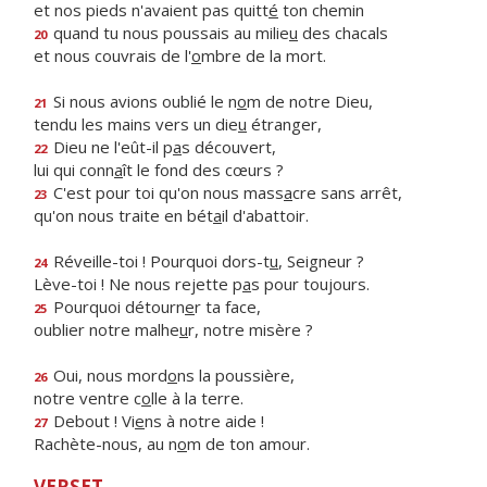
et nos pieds n'avaient pas quitt
é
ton chemin
quand tu nous poussais au milie
u
des chacals
20
et nous couvrais de l'
o
mbre de la mort.
Si nous avions oublié le n
o
m de notre Dieu,
21
tendu les mains vers un die
u
étranger,
Dieu ne l'eût-il p
a
s découvert,
22
lui qui conn
a
ît le fond des cœurs ?
C'est pour toi qu'on nous mass
a
cre sans arrêt,
23
qu'on nous traite en bét
a
il d'abattoir.
Réveille-toi ! Pourquoi dors-t
u
, Seigneur ?
24
Lève-toi ! Ne nous rejette p
a
s pour toujours.
Pourquoi détourn
e
r ta face,
25
oublier notre malhe
u
r, notre misère ?
Oui, nous mord
o
ns la poussière,
26
notre ventre c
o
lle à la terre.
Debout ! Vi
e
ns à notre aide !
27
Rachète-nous, au n
o
m de ton amour.
VERSET