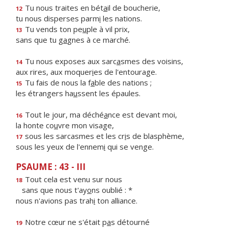
Tu nous traites en bét
a
il de boucherie,
12
tu nous disperses parm
i
les nations.
Tu vends ton pe
u
ple à vil prix,
13
sans que tu g
a
gnes à ce marché.
Tu nous exposes aux sarc
a
smes des voisins,
14
aux rires, aux moquer
i
es de l'entourage.
Tu fais de nous la f
a
ble des nations ;
15
les étrangers ha
u
ssent les épaules.
Tout le jour, ma déché
a
nce est devant moi,
16
la honte co
u
vre mon visage,
sous les sarcasmes et les cr
i
s de blasphème,
17
sous les yeux de l'ennem
i
qui se venge.
PSAUME : 43 - III
Tout cela est venu sur nous
18
sans que nous t'ay
o
ns oublié : *
nous n'avions pas trah
i
ton alliance.
Notre cœur ne s'était p
a
s détourné
19