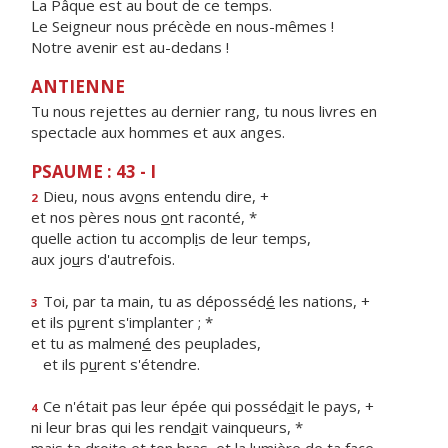
La Pâque est au bout de ce temps.
Le Seigneur nous précède en nous-mêmes !
Notre avenir est au-dedans !
ANTIENNE
Tu nous rejettes au dernier rang, tu nous livres en
spectacle aux hommes et aux anges.
PSAUME : 43 - I
Dieu, nous av
o
ns entendu dire, +
2
et nos pères nous
o
nt raconté, *
quelle action tu accompl
i
s de leur temps,
aux jo
u
rs d'autrefois.
Toi, par ta main, tu as déposséd
é
les nations, +
3
et ils p
u
rent s'implanter ; *
et tu as malmen
é
des peuplades,
et ils p
u
rent s'étendre.
Ce n'était pas leur épée qui posséd
a
it le pays, +
4
ni leur bras qui les rend
a
it vainqueurs, *