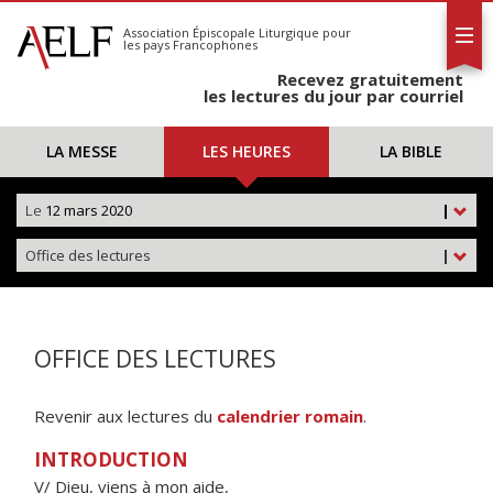
L'AELF
S'abonner
Association Épiscopale Liturgique
pour
les pays Francophones
Calendrier
Recevez gratuitement
Contact
les lectures du jour par courriel
LA MESSE
LES HEURES
LA BIBLE
Le
12 mars 2020
|
Office des lectures
|
OFFICE DES LECTURES
Revenir aux lectures du
calendrier romain
.
INTRODUCTION
V/ Dieu, viens à mon aide,