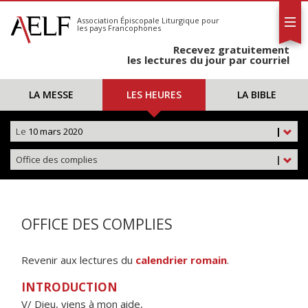
L'AELF
S'abonner
Association Épiscopale Liturgique
pour
les pays Francophones
Calendrier
Recevez gratuitement
Contact
les lectures du jour par courriel
LA MESSE
LES HEURES
LA BIBLE
Le
10 mars 2020
|
Office des complies
|
OFFICE DES COMPLIES
Revenir aux lectures du
calendrier romain
.
INTRODUCTION
V/ Dieu, viens à mon aide,