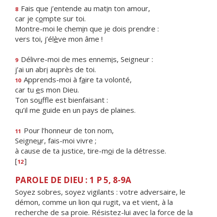
Fais que j’entende au mat
i
n ton amour,
8
car je c
o
mpte sur toi.
Montre-moi le chem
i
n que je dois prendre :
vers toi, j’él
è
ve mon âme !
Délivre-moi de mes ennem
i
s, Seigneur :
9
j’ai un abr
i
auprès de toi.
Apprends-moi à f
a
ire ta volonté,
10
car tu
e
s mon Dieu.
Ton so
u
ffle est bienfaisant :
qu’il me guide en un pays de plaines.
Pour l’honneur de ton nom,
11
Seigne
u
r, fais-moi vivre ;
à cause de ta justice, tire-m
o
i de la détresse.
[
]
12
PAROLE DE DIEU : 1 P 5, 8-9A
Soyez sobres, soyez vigilants : votre adversaire, le
démon, comme un lion qui rugit, va et vient, à la
recherche de sa proie. Résistez-lui avec la force de la