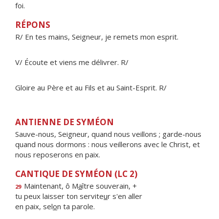
foi.
RÉPONS
R/ En tes mains, Seigneur, je remets mon esprit.
V/ Écoute et viens me délivrer. R/
Gloire au Père et au Fils et au Saint-Esprit. R/
ANTIENNE DE SYMÉON
Sauve-nous, Seigneur, quand nous veillons ; garde-nous
quand nous dormons : nous veillerons avec le Christ, et
nous reposerons en paix.
CANTIQUE DE SYMÉON (LC 2)
Maintenant, ô M
a
ître souverain, +
29
tu peux laisser ton servite
u
r s'en aller
en paix, sel
o
n ta parole.