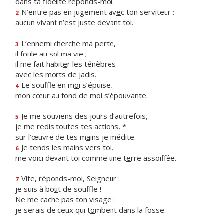
dans ta fidélit
é
réponds-moi.
N’entre pas en jugement av
e
c ton serviteur :
2
aucun vivant n’est j
u
ste devant toi.
L’ennemi ch
e
rche ma perte,
3
il foule au s
o
l ma vie ;
il me fait habit
e
r les ténèbres
avec les m
o
rts de jadis.
Le souffle en m
o
i s’épuise,
4
mon cœur au fond de m
o
i s’épouvante.
Je me souviens des jours d’autrefois,
5
je me redis to
u
tes tes actions, *
sur l’œuvre de tes m
a
ins je médite.
Je tends les m
a
ins vers toi,
6
me voici devant toi comme une t
e
rre assoiffée.
Vite, réponds-m
o
i, Seigneur :
7
je suis à bo
u
t de souffle !
Ne me cache p
a
s ton visage :
je serais de ceux qui t
o
mbent dans la fosse.